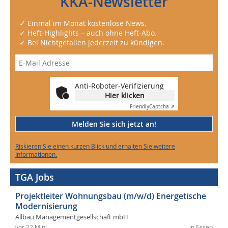
KKA-Newsletter
✓ Einmal im Monat kostenlose News.
✓ Heft-Highlights – auch ohne Heft-Abo.
✓ Bei Nichtgefallen jederzeit zu kündigen.
Anti-Roboter-Verifizierung
Hier klicken
Friendly
Captcha ⇗
Melden Sie sich jetzt an!
Riskieren Sie einen kurzen Blick und erhalten Sie weitere
Informationen.
TGA Jobs
Projektleiter Wohnungsbau (m/w/d) Energetische
Modernisierung
Allbau Managementgesellschaft mbH
vor 22 Min.
in Essen