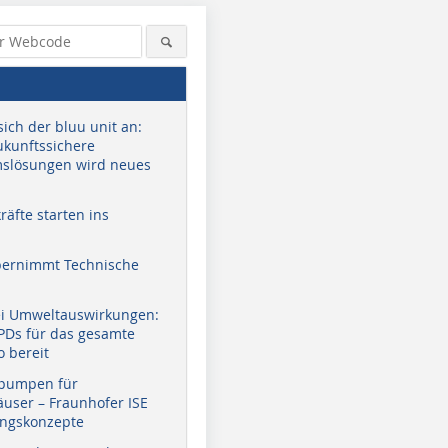
sich der bluu unit an:
zukunftssichere
slösungen wird neues
äfte starten ins
bernimmt Technische
ei Umweltauswirkungen:
EPDs für das gesamte
o bereit
pumpen für
user – Fraunhofer ISE
ungskonzepte