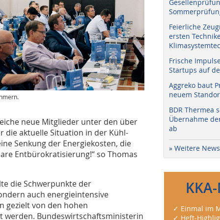
Gesellenprüfun
Sommerprüfung
Feierliche Zeug
ersten Technik
Klimasystemtec
Frische Impuls
Startups auf de
Aggreko baut P
neuem Standort
ehmern.
BDR Thermea sc
Übernahme der 
eiche neue Mitglieder unter den über
ab
die aktuelle Situation in der Kühl-
eine Senkung der Energiekosten, die
» Weitere News
rbare Entbürokratisierung!“ so Thomas
llte die Schwerpunkte der
KKA-
sondern auch energieintensive
 gezielt von den hohen
✓ Einmal im M
t werden. Bundeswirtschaftsministerin
✓ Heft-Highli