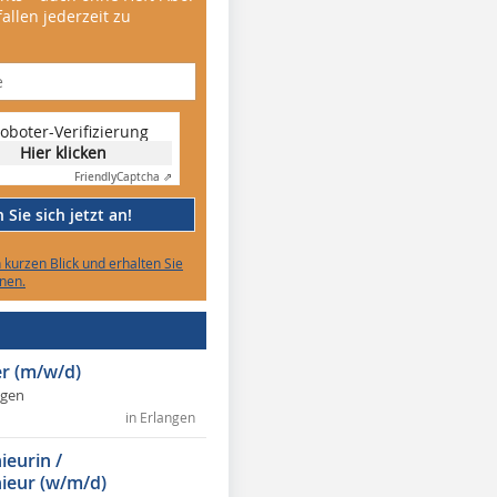
allen jederzeit zu
oboter-Verifizierung
Hier klicken
Friendly
Captcha ⇗
Sie sich jetzt an!
n kurzen Blick und erhalten Sie
nen.
r (m/w/d)
ngen
in Erlangen
ieurin /
ieur (w/m/d)