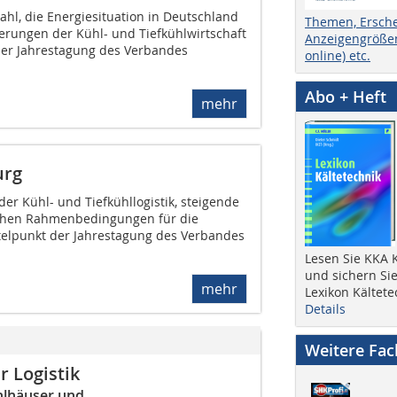
hl, die Energiesituation in Deutschland
Themen, Ersch
derungen der Kühl- und Tiefkühlwirtschaft
Anzeigengrößen
er Jahrestagung des Verbandes
online) etc.
Abo + Heft
mehr
urg
der Kühl- und Tiefkühllogistik, steigende
schen Rahmenbedingungen für die
telpunkt der Jahrestagung des Verbandes
Lesen Sie KKA K
und sichern Sie
mehr
Lexikon Kältete
Details
Weitere Fa
 Logistik
hlhäuser und