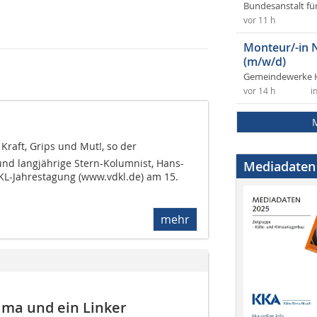
Bundesanstalt fü
vor 11 h
Monteur/-in 
(m/w/d)
Gemeindewerke 
vor 14 h
i
t Kraft, Grips und Mut!, so der
 und langjährige Stern-Kolumnist, Hans-
Mediadaten
DKL-Jahrestagung (www.vdkl.de) am 15.
mehr
ima und ein Linker