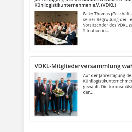
Kühllogistikunternehmen e.V. (VDKL)
Falko Thomas (Geschäfts
seiner Begrüßung der Te
Vorsitzender des VDKL z
Situation in...
VDKL-Mitgliederversammlung wäh
Auf der Jahrestagung d
Kühllogistikunternehmen
gewählt. Die turnusmäß
der...