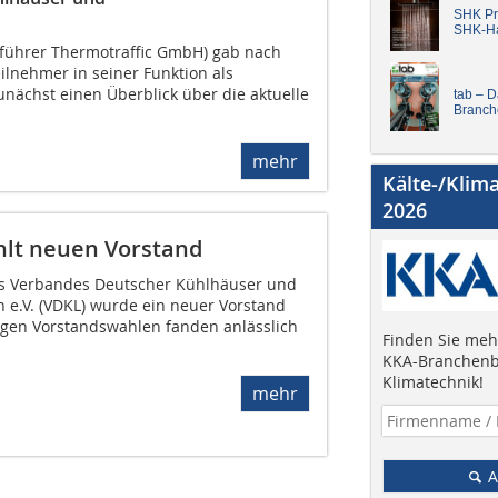
SHK Pro
SHK-H
führer Thermotraffic GmbH) gab nach
ilnehmer in seiner Funktion als
unächst einen Überblick über die aktuelle
tab – 
Branch
mehr
Kälte-/Klim
2026
lt neuen Vorstand
es Verbandes Deutscher Kühlhäuser und
 e.V. (VDKL) wurde ein neuer Vorstand
igen Vorstandswahlen fanden anlässlich
Finden Sie mehr
KKA-Branchenb
Klimatechnik!
mehr
A