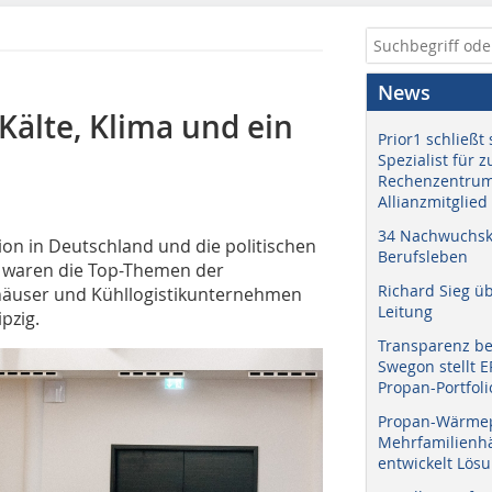
News
Kälte, Klima und ein
Prior1 schließt 
Spezialist für 
Rechenzentrum
Allianzmitglied
34 Nachwuchskr
ion in Deutschland und die politischen
Berufsleben
t waren die Top-Themen der
Richard Sieg ü
häuser und Kühllogistikunternehmen
Leitung
ipzig.
Transparenz b
Swegon stellt 
Propan-Portfoli
Propan-Wärme
Mehrfamilienhä
entwickelt Lös