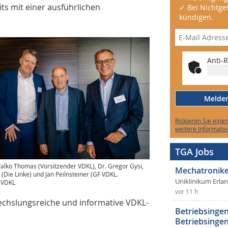
ts mit einer ausführlichen
✓ Bei Nichtgef
kündigen.
Anti-R
Melden 
Riskieren Sie eine
weitere Informatio
TGA Jobs
: Falko Thomas (Vorsitzender VDKL), Dr. Gregor Gysi,
Mechatronike
(Die Linke) und Jan Peilnsteiner (GF VDKL.
Uniklinikum Erla
: VDKL
vor 11 h
echslungsreiche und informative VDKL-
Betriebsingen
Betriebsingen