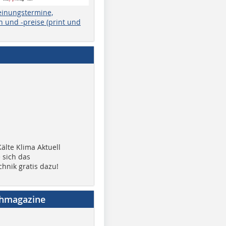
einungstermine,
 und -preise (print und
älte Klima Aktuell
 sich das
chnik gratis dazu!
chmagazine