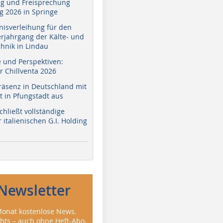
g und Freisprechung
 2026 in Springe
nisverleihung für den
erjahrgang der Kälte- und
hnik in Lindau
e und Perspektiven:
r Chillventa 2026
räsenz in Deutschland mit
 in Pfungstadt aus
hließt vollständige
italienischen G.I. Holding
Newsletter
onat kostenlose News.
ghts – auch ohne Heft-Abo.