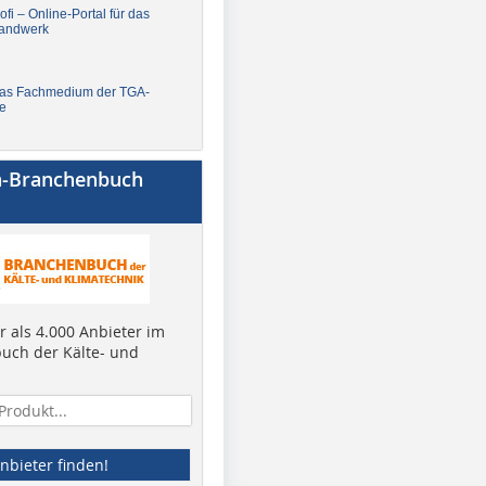
fi – Online-Portal für das
andwerk
Das Fachmedium der TGA-
e
a-Branchenbuch
 als 4.000 Anbieter im
uch der Kälte- und
nbieter finden!