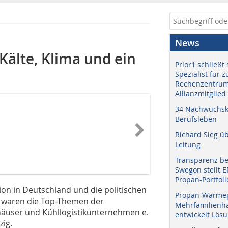
News
Kälte, Klima und ein
Prior1 schließt 
Spezialist für 
Rechenzentrum
Allianzmitglied
34 Nachwuchskr
Berufsleben
Richard Sieg ü
Leitung
Transparenz b
Swegon stellt 
Propan-Portfoli
ion in Deutschland und die politischen
Propan-Wärme
t waren die Top-Themen der
Mehrfamilienhä
äuser und Kühllogistikunternehmen e.
entwickelt Lös
zig.