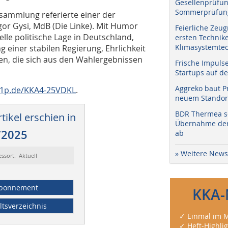
Gesellenprüfun
Sommerprüfung
rsammlung referierte einer der
gor Gysi, MdB (Die Linke). Mit Humor
Feierliche Zeug
elle politische Lage in Deutschland,
ersten Technik
Klimasystemtec
 einer stabilen Regierung, Ehrlichkeit
en, die sich aus den Wahlergebnissen
Frische Impuls
Startups auf de
Aggreko baut P
1p.de/KKA4-25VDKL
.
neuem Standort
BDR Thermea sc
tikel erschien in
Übernahme der 
/2025
ab
» Weitere News
essort: Aktuell
bonnement
KKA-
ltsverzeichnis
✓ Einmal im M
✓ Heft-Highli