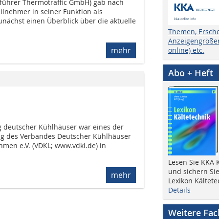
führer Thermotraffic GmbH) gab nach
ilnehmer in seiner Funktion als
unächst einen Überblick über die aktuelle
Themen, Ersch
Anzeigengrößen
mehr
online) etc.
Abo + Heft
g deutscher Kühlhäuser war eines der
g des Verbandes Deutscher Kühlhäuser
hmen e.V. (VDKL; www.vdkl.de) in
Lesen Sie KKA K
und sichern Sie
mehr
Lexikon Kältete
Details
Weitere Fa