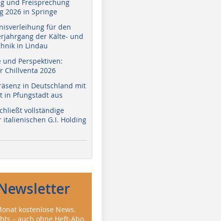
g und Freisprechung
 2026 in Springe
nisverleihung für den
erjahrgang der Kälte- und
hnik in Lindau
e und Perspektiven:
r Chillventa 2026
räsenz in Deutschland mit
 in Pfungstadt aus
hließt vollständige
italienischen G.I. Holding
Newsletter
onat kostenlose News.
ghts – auch ohne Heft-Abo.