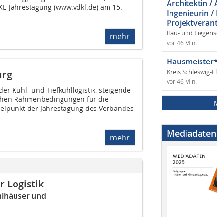
Architektin / 
DKL-Jahrestagung (www.vdkl.de) am 15.
Ingenieurin /
Projektverant
Bau- und Liegens
mehr
vor 46 Min.
Hausmeister*
urg
Kreis Schleswig-F
vor 46 Min.
der Kühl- und Tiefkühllogistik, steigende
schen Rahmenbedingungen für die
telpunkt der Jahrestagung des Verbandes
Mediadaten
mehr
 Logistik
hlhäuser und