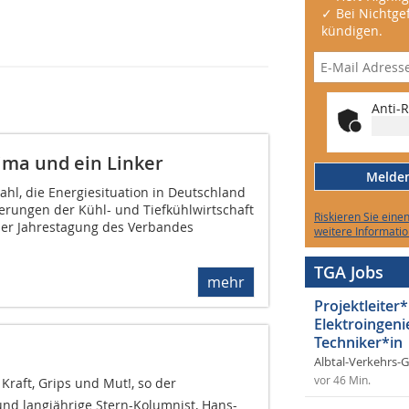
✓ Bei Nichtgef
kündigen.
Anti-R
ima und ein Linker
Melden 
hl, die Energiesituation in Deutschland
derungen der Kühl- und Tiefkühlwirtschaft
Riskieren Sie eine
er Jahrestagung des Verbandes
weitere Informatio
TGA Jobs
mehr
Projektleiter*
Elektroingeni
Techniker*in
Albtal-Verkehrs-
vor 46 Min.
t Kraft, Grips und Mut!, so der
 und langjährige Stern-Kolumnist, Hans-