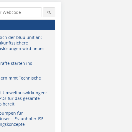
sich der bluu unit an:
zukunftssichere
slösungen wird neues
äfte starten ins
bernimmt Technische
ei Umweltauswirkungen:
EPDs für das gesamte
o bereit
pumpen für
user – Fraunhofer ISE
ungskonzepte