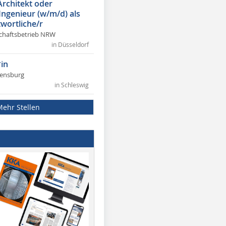
Architekt oder
 Ingenieur (w/m/d) als
wortliche/r
chaftsbetrieb NRW
in Düsseldorf
in
lensburg
in Schleswig
Mehr Stellen