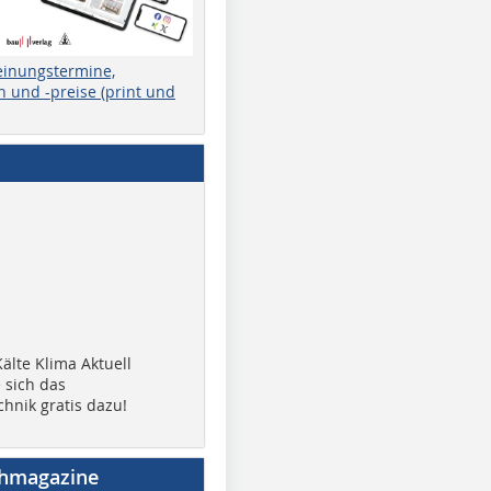
einungstermine,
 und -preise (print und
älte Klima Aktuell
 sich das
chnik gratis dazu!
chmagazine