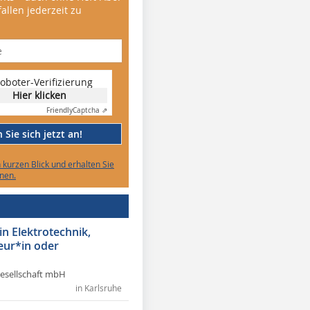
allen jederzeit zu
oboter-Verifizierung
Hier klicken
Friendly
Captcha ⇗
Sie sich jetzt an!
n kurzen Blick und erhalten Sie
nen.
in Elektrotechnik,
eur*in oder
Gesellschaft mbH
in Karlsruhe