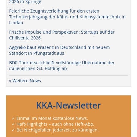
2026 in Springe
Feierliche Zeugnisverleihung für den ersten
Technikerjahrgang der Kälte- und Klimasystemtechnik in
Lindau
Frische Impulse und Perspektiven: Startups auf der
Chillventa 2026
Aggreko baut Präsenz in Deutschland mit neuem
Standort in Pfungstadt aus
BDR Thermea schließt vollständige Übernahme der
italienischen G.I. Holding ab
» Weitere News
KKA-Newsletter
✓ Einmal im Monat kostenlose News.
✓ Heft-Highlights – auch ohne Heft-Abo.
✓ Bei Nichtgefallen jederzeit zu kündigen.