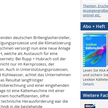
Themen, Ersch
Anzeigengrößen
online) etc.
Abo + Heft
enden deutschen Brillenglashersteller,
tigungsprozesse und die Klimatisierung
aschinen versorgt nun eine neue Anlage
, welche als Austausch für eine
ssernetz. Bei Rupp + Hubrach soll der
icht nur im Kernprozess, der
den. Auch in Unterstützungsprozessen,
Lesen Sie KKA K
it Kühlwasser, achtet das Unternehmen
und sichern Sie
Lexikon Kältete
s Resultat langfristiger
Details
keitsberechnung und einer eingehenden
e ist eine Kältemaschine mit einer
Weitere Fa
nem hocheffizienten, ölfrei
e technische Herausforderung war die
chnik in die bestehende