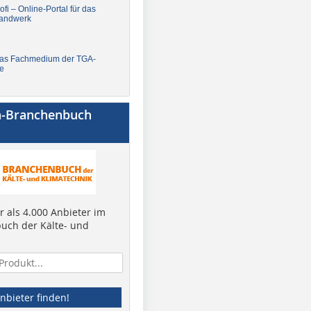
fi – Online-Portal für das
andwerk
Das Fachmedium der TGA-
e
a-Branchenbuch
 als 4.000 Anbieter im
uch der Kälte- und
nbieter finden!