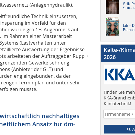
ltwassernetz (Anlagenhydraulik).
SHK Pro
SHK-H
tfreundliche Technik einzusetzen,
insparung im Vorfeld für den
tab – 
Daher wurde großes Augenmerk auf
Branch
gt. Im Rahmen einer Masterarbeit
ystems (Lastverhalten unter
taillierte Auswertung der Ergebnisse
Kälte-/Klim
pts arbeiteten der Auftraggeber Rupp +
2026
ngrenzenden Gewerke sehr eng
ens (Anbieter der GLT) und
wurden eng eingebunden, da der
m engen Terminplan und unter sehr
erfolgen musste.
Finden Sie mehr
KKA-Branchenb
Klimatechnik!
wirtschaftlich nachhaltiges
heitlichem Ansatz für dm-
A