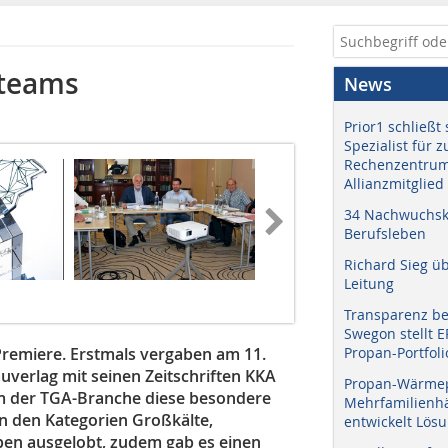
nteams
News
Prior1 schließt 
Spezialist für 
Rechenzentrum
Allianzmitglied
34 Nachwuchskr
Berufsleben
Richard Sieg ü
Leitung
Transparenz b
Swegon stellt 
Premiere. Erstmals vergaben am 11.
Propan-Portfoli
verlag mit seinen Zeitschriften KKA
Propan-Wärme
um der TGA-Branche diese besondere
Mehrfamilienhä
n den Kategorien Großkälte,
entwickelt Lös
n ausgelobt, zudem gab es einen