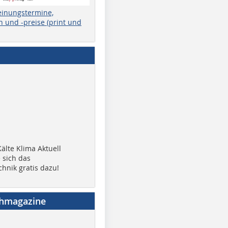
einungstermine,
 und -preise (print und
älte Klima Aktuell
 sich das
chnik gratis dazu!
chmagazine