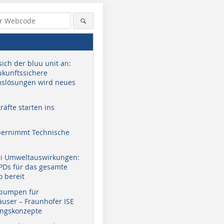
sich der bluu unit an:
zukunftssichere
slösungen wird neues
äfte starten ins
bernimmt Technische
ei Umweltauswirkungen:
EPDs für das gesamte
o bereit
pumpen für
user – Fraunhofer ISE
ungskonzepte