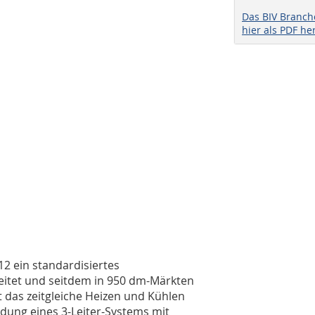
Das BIV Branc
hier als PDF he
2 ein standardisiertes
eitet und seitdem in 950 dm-Märkten
t das zeitgleiche Heizen und Kühlen
dung eines 3-Leiter-Systems mit