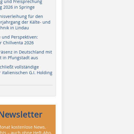
g und Freisprechung
 2026 in Springe
nisverleihung für den
erjahrgang der Kälte- und
hnik in Lindau
e und Perspektiven:
r Chillventa 2026
räsenz in Deutschland mit
 in Pfungstadt aus
hließt vollständige
italienischen G.I. Holding
Newsletter
onat kostenlose News.
ghts – auch ohne Heft-Abo.