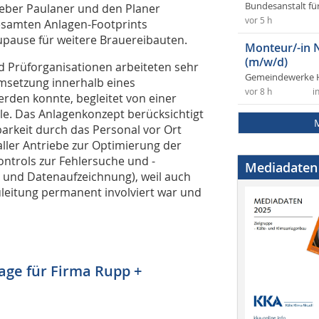
Bundesanstalt fü
geber Paulaner und den Planer
vor 5 h
esamten Anlagen-Footprints
aupause für weitere Brauereibauten.
Monteur/-in 
(m/w/d)
d Prüforganisationen arbeiteten sehr
Gemeindewerke 
msetzung innerhalb eines
vor 8 h
i
den konnte, begleitet von einer
le. Das Anlagenkonzept berücksichtigt
arkeit durch das Personal vor Ort
ller Antriebe zur Optimierung der
ntrols zur Fehlersuche und -
Mediadaten
 und Datenaufzeichnung), weil auch
leitung permanent involviert war und
age für Firma Rupp +