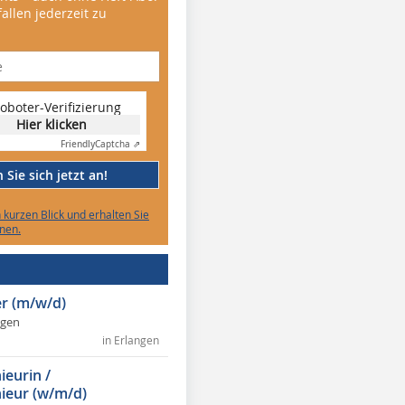
allen jederzeit zu
oboter-Verifizierung
Hier klicken
Friendly
Captcha ⇗
Sie sich jetzt an!
n kurzen Blick und erhalten Sie
nen.
r (m/w/d)
ngen
in Erlangen
ieurin /
ieur (w/m/d)