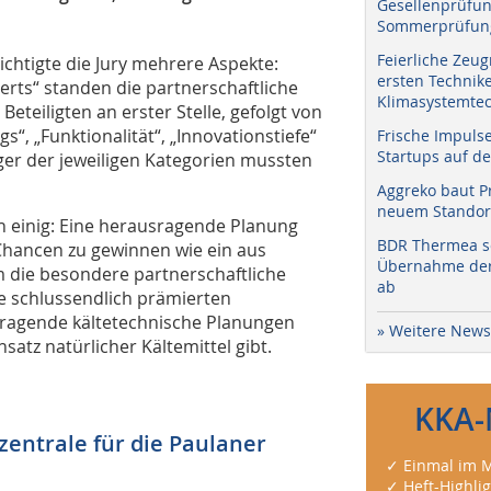
Gesellenprüfun
Sommerprüfung
Feierliche Zeug
chtigte die Jury mehrere Aspekte:
ersten Technik
rts“ standen die partnerschaftliche
Klimasystemtec
teiligten an erster Stelle, gefolgt von
“, „Funktionalität“, „Innovationstiefe“
Frische Impuls
Startups auf de
eger der jeweiligen Kategorien mussten
Aggreko baut P
neuem Standort
h einig: Eine herausragende Planung
BDR Thermea sc
Chancen zu gewinnen wie ein aus
Übernahme der 
em die besondere partnerschaftliche
ab
e schlussendlich prämierten
orragende kältetechnische Planungen
» Weitere News
atz natürlicher Kältemittel gibt.
KKA-
entrale für die Paulaner
✓ Einmal im M
✓ Heft-Highli