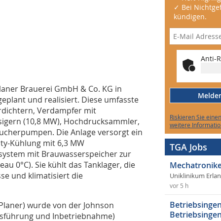
✓ Bei Nichtgef
kündigen.
Anti-R
laner Brauerei GmbH & Co. KG in
Melden 
plant und realisiert. Diese umfasste
dichtern, Verdampfer mit
Riskieren Sie eine
sigern (10,8 MW), Hochdrucksammler,
weitere Informatio
ucherpumpen. Die Anlage versorgt ein
ity-Kühlung mit 6,3 MW
TGA Jobs
rsystem mit Brauwasserspeicher zur
 0°C). Sie kühlt das Tanklager, die
Mechatronike
e und klimatisiert die
Uniklinikum Erla
vor 5 h
Betriebsingen
Planer) wurde von der Johnson
Betriebsingen
usführung und Inbetriebnahme)