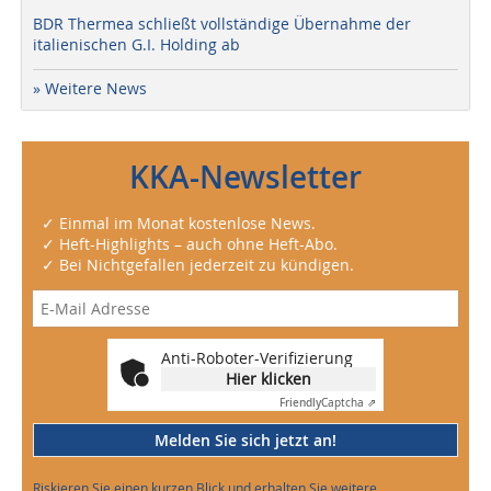
BDR Thermea schließt vollständige Übernahme der
italienischen G.I. Holding ab
» Weitere News
KKA-Newsletter
✓ Einmal im Monat kostenlose News.
✓ Heft-Highlights – auch ohne Heft-Abo.
✓ Bei Nichtgefallen jederzeit zu kündigen.
Anti-Roboter-Verifizierung
Hier klicken
Friendly
Captcha ⇗
Melden Sie sich jetzt an!
Riskieren Sie einen kurzen Blick und erhalten Sie weitere