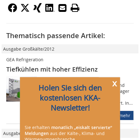
Thematisch passende Artikel:
Ausgabe Großkälte/2012
GEA Refrigeration
Tiefkühlen mit hoher Effizienz
Die Bonduelle-Gruppe, Anbieter von
x
Gemüsekonserven, Tiefkühlgemüse und
Holen Sie sich den
verarbeitetem Salat, hat ihre Tiefkühllager
kostenlosen KKA-
am Standort Estrées (nahe Péronne in
Frankreich) modernisiert und erweitert. In...
Newsletter!
mehr
Sie erhalten
monatlich „eiskalt servierte“
Meldungen
aus der Kälte-, Klima- und
Ausgabe 02/2024
Wärmepumpenbranche