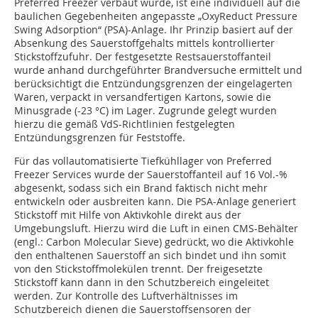
Preferred Freezer verbaut wurde, ist eine individuell auf die
baulichen Gegebenheiten angepasste „OxyReduct Pressure
Swing Adsorption“ (PSA)-Anlage. Ihr Prinzip basiert auf der
Absenkung des Sauerstoffgehalts mittels kontrollierter
Stickstoffzufuhr. Der festgesetzte Restsauerstoffanteil
wurde anhand durchgeführter Brandversuche ermittelt und
berücksichtigt die Entzündungsgrenzen der eingelagerten
Waren, verpackt in versandfertigen Kartons, sowie die
Minusgrade (-23 °C) im Lager. Zugrunde gelegt wurden
hierzu die gemäß VdS-Richtlinien festgelegten
Entzündungsgrenzen für Feststoffe.
Für das vollautomatisierte Tiefkühllager von Preferred
Freezer Services wurde der Sauerstoffanteil auf 16 Vol.-%
abgesenkt, sodass sich ein Brand faktisch nicht mehr
entwickeln oder ausbreiten kann. Die PSA-Anlage generiert
Stickstoff mit Hilfe von Aktivkohle direkt aus der
Umgebungsluft. Hierzu wird die Luft in einen CMS-Behälter
(engl.: Carbon Molecular Sieve) gedrückt, wo die Aktivkohle
den enthaltenen Sauerstoff an sich bindet und ihn somit
von den Stickstoffmolekülen trennt. Der freigesetzte
Stickstoff kann dann in den Schutzbereich eingeleitet
werden. Zur Kontrolle des Luftverhältnisses im
Schutzbereich dienen die Sauerstoffsensoren der