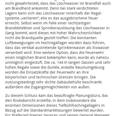
nicht gewährleistet, dass das Löschwasser im Brandfall auch
am Brandherd ankommt. Denn bei stark verdichteten
Lagern kann sich das Löschwasser innerhalb der Regal­
systeme „verlieren“, ehe es das ausgebrochene Feuer
erreicht. Selbst wenn im Falle einer rechtzeitigen
Branddetektion und Sprinklerauslösung das Löschwasser in
Gang kommt, wird dieses mit hoher Wahrscheinlichkeit
nicht die Brandquelle gezielt treffen: Die konstanten
Luftbewegungen im Hochregallager würden dazu führen,
dass das vertikal austretende Sprinklerwasser als Eiswasser
verwirbelt wird. Eine weitere Option, dass die Feuerwehr
einen möglichen Brand bekämpfen kann, wurde als nahezu
unmöglich eingestuft. Die ca. 144 m langen Gassen und sehr
hohen Regale sowie die dunkle, eiskalte Raumumgebung
würden die Einsatzkräfte der Feuerwehr an ihre
körperlichen und technischen Grenzen bringen. Die
nutzungsbedingt sehr dichte Gebäudehülle beschränkt
außerdem die Zugangsmöglichkeiten von außen.
Zu diesem Schluss kam das beauftragte Planungsbüro, das
den Risikobericht erstellte, in dem insbesondere die
enormen Dimensionen dieses Tiefkühlhochregallagers in
Bezug auf die Standardmarktlösungen bewertet wurden.
Für Preferred Freezer Services und seinen General Manager,