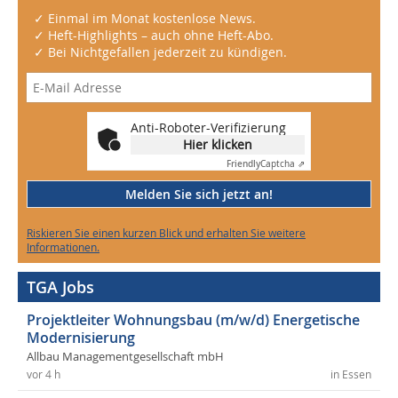
✓ Einmal im Monat kostenlose News.
✓ Heft-Highlights – auch ohne Heft-Abo.
✓ Bei Nichtgefallen jederzeit zu kündigen.
Anti-Roboter-Verifizierung
Hier klicken
Friendly
Captcha ⇗
Melden Sie sich jetzt an!
Riskieren Sie einen kurzen Blick und erhalten Sie weitere
Informationen.
TGA Jobs
Projektleiter Wohnungsbau (m/w/d) Energetische
Modernisierung
Allbau Managementgesellschaft mbH
vor 4 h
in Essen