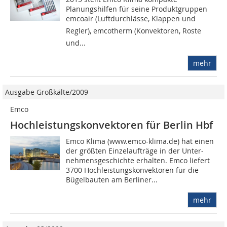
Planungshilfen für seine Produktgruppen
emcoair (Luftdurchlässe, Klappen und
Regler), emcotherm (Konvektoren, Roste
und...
mehr
Ausgabe Großkälte/2009
Emco
Hoch­leistungskonvektoren für Berlin Hbf
Emco Klima (www.emco-klima.de) hat einen
der größten Einzelaufträge in der Unter­
nehmensgeschichte erhal­ten. Emco liefert
3700 Hoch­leis­tungs­konvektoren für die
Bügelbauten am Berliner...
mehr