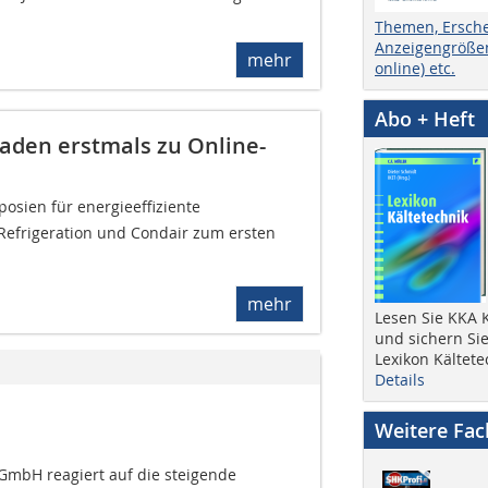
Themen, Ersch
Anzeigengrößen
mehr
online) etc.
Abo + Heft
laden erstmals zu Online-
osien für energieeffiziente
Refrigeration und Condair zum ersten
mehr
Lesen Sie KKA K
und sichern Sie
Lexikon Kältete
Details
Weitere Fa
 GmbH reagiert auf die steigende