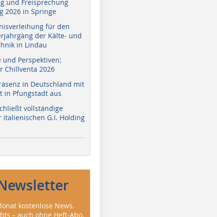
g und Freisprechung
 2026 in Springe
nisverleihung für den
erjahrgang der Kälte- und
hnik in Lindau
e und Perspektiven:
r Chillventa 2026
räsenz in Deutschland mit
 in Pfungstadt aus
hließt vollständige
italienischen G.I. Holding
Newsletter
onat kostenlose News.
ghts – auch ohne Heft-Abo.