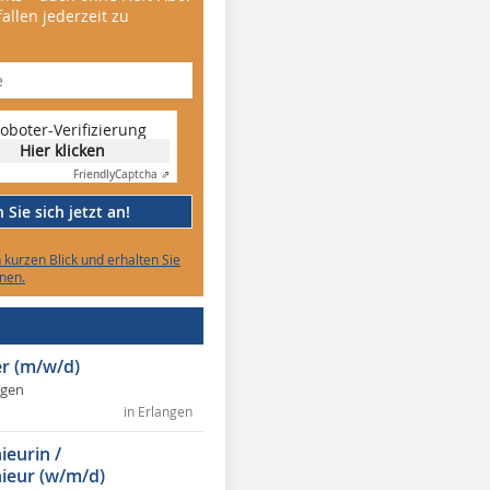
allen jederzeit zu
oboter-Verifizierung
Hier klicken
Friendly
Captcha ⇗
Sie sich jetzt an!
n kurzen Blick und erhalten Sie
nen.
r (m/w/d)
ngen
in Erlangen
ieurin /
ieur (w/m/d)