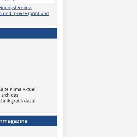
einungstermine,
 und -preise (print und
älte Klima Aktuell
 sich das
chnik gratis dazu!
chmagazine