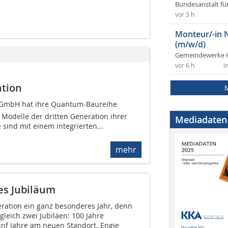
Bundesanstalt fü
vor 3 h
Monteur/-in 
(m/w/d)
Gemeindewerke 
vor 6 h
i
ation
n GmbH hat ihre Quantum-Baureihe
 Modelle der dritten Generation ihrer
Mediadaten
sind mit einem integrierten...
mehr
tes Jubiläum
geration ein ganz besonderes Jahr, denn
leich zwei Jubiläen: 100 Jahre
nf Jahre am neuen Standort. Engie