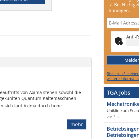
✓ Bei Nichtgef
kündigen.
Anti-R
Melden 
Riskieren Sie eine
weitere Informatio
TGA Jobs
eauftritts von Axima stehen sowohl die
ftgekühlten Quantum-Kältemaschinen.
Mechatronike
n sich laut Axima durch hohe
Uniklinikum Erla
vor 3 h
mehr
Betriebsingen
Betriebsingen