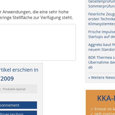
Gesellenprüfun
Sommerprüfung
ür Anwendungen, die eine sehr hohe
Feierliche Zeug
eringe Stellfläche zur Verfügung steht.
ersten Technik
Klimasystemtec
Frische Impuls
Startups auf de
Aggreko baut P
neuem Standort
BDR Thermea sc
Übernahme der 
ab
tikel erschien in
/2009
» Weitere News
t: Produkte-Special
KKA-
bonnement
✓ Einmal im M
✓ Heft-Highli
ltsverzeichnis