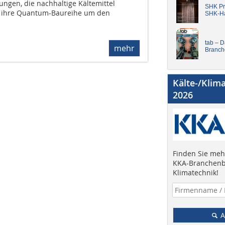
ungen, die nachhaltige Kältemittel
SHK Pro
 ihre Quantum-Baureihe um den
SHK-H
tab – 
mehr
Branch
Kälte-/Klim
2026
Finden Sie mehr
KKA-Branchenb
Klimatechnik!
A