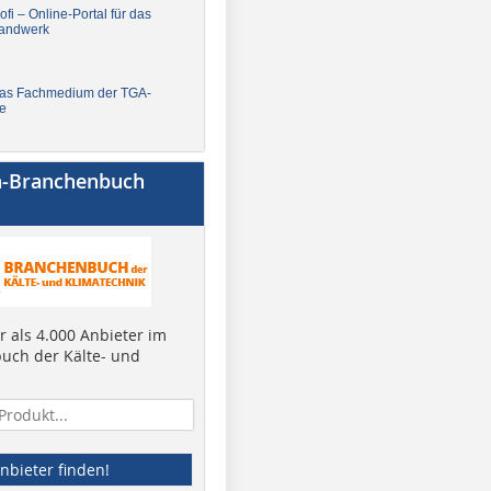
fi – Online-Portal für das
andwerk
Das Fachmedium der TGA-
e
a-Branchenbuch
 als 4.000 Anbieter im
uch der Kälte- und
nbieter finden!