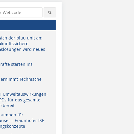
sich der bluu unit an:
zukunftssichere
slösungen wird neues
äfte starten ins
bernimmt Technische
ei Umweltauswirkungen:
EPDs für das gesamte
o bereit
pumpen für
user – Fraunhofer ISE
ungskonzepte