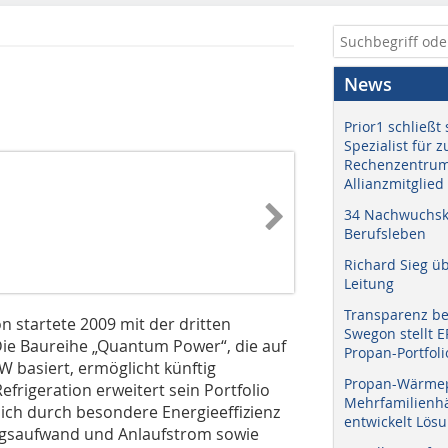
News
Prior1 schließt 
Spezialist für 
Rechenzentrum
Allianzmitglied
34 Nachwuchskr
Berufsleben
Richard Sieg ü
Leitung
Transparenz b
on startete 2009 mit der dritten
Swegon stellt 
ie Baureihe „Quantum Power“, die auf
Propan-Portfoli
W basiert, ermöglicht künftig
Propan-Wärme
frigeration erweitert sein Portfolio
Mehrfamilienhä
ich durch besondere Energieeffizienz
entwickelt Lös
tungsaufwand und Anlaufstrom sowie