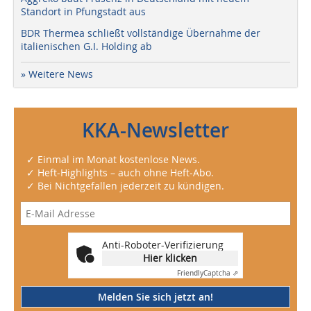
Standort in Pfungstadt aus
BDR Thermea schließt vollständige Übernahme der
italienischen G.I. Holding ab
» Weitere News
KKA-Newsletter
✓ Einmal im Monat kostenlose News.
✓ Heft-Highlights – auch ohne Heft-Abo.
✓ Bei Nichtgefallen jederzeit zu kündigen.
Anti-Roboter-Verifizierung
Hier klicken
Friendly
Captcha ⇗
Melden Sie sich jetzt an!