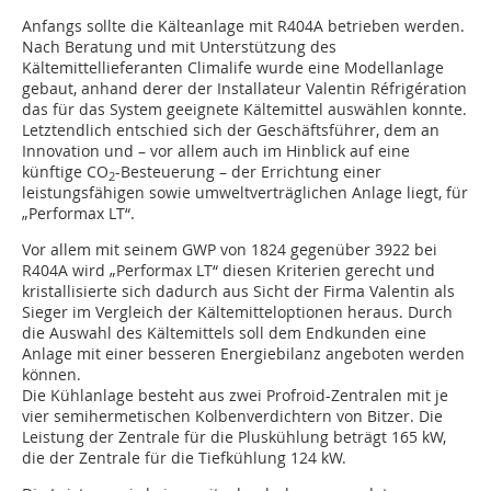
Anfangs sollte die Kälteanlage mit R404A betrieben werden.
Nach Beratung und mit Unterstützung des
Kältemittellieferanten Climalife wurde eine Modellanlage
gebaut, anhand derer der Installateur Valentin Ré­fri­géra­tion
das für das System geeignete Kältemittel auswählen konnte.
Letztendlich entschied sich der Geschäftsführer, dem an
Innovation und – vor allem auch im Hinblick auf eine
künftige CO
-Besteuerung – der Errichtung einer
2
leistungsfähigen sowie umweltverträglichen Anlage liegt, für
„Performax LT“.
Vor allem mit seinem GWP von 1824 gegenüber 3922 bei
R404A wird „Performax LT“ diesen Kriterien gerecht und
kristallisierte sich dadurch aus Sicht der Firma Valentin als
Sieger im Vergleich der Kältemitteloptionen heraus. Durch
die Auswahl des Kältemittels soll dem Endkunden eine
Anlage mit einer besseren Energiebilanz angeboten werden
können.
Die Kühlanlage besteht aus zwei Profroid-Zentralen mit je
vier semihermetischen Kolbenverdichtern von Bitzer. Die
Leistung der Zentrale für die Pluskühlung beträgt 165 kW,
die der Zentrale für die Tiefkühlung 124 kW.