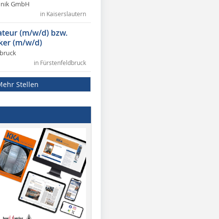
chnik GmbH
in Kaiserslautern
lateur (m/w/d) bzw.
ker (m/w/d)
dbruck
in Fürstenfeldbruck
Mehr Stellen