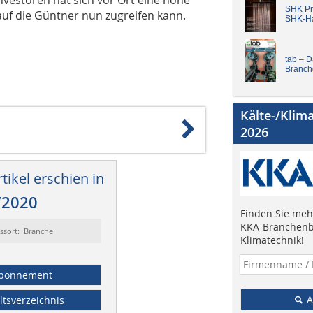
SHK Pro
 auf die Güntner nun zugreifen kann.
SHK-H
tab – 
Branch
Kälte-/Klim
2026
tikel erschien in
/2020
Finden Sie mehr
KKA-Branchenb
ssort: Branche
Klimatechnik!
bonnement
A
ltsverzeichnis