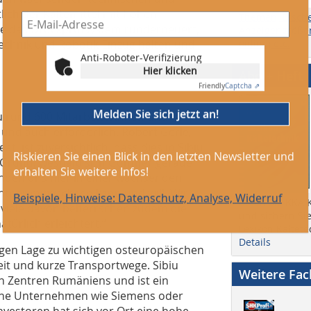
lich der Kältemittel mit hohen
Themen, Ersch
e das Druckprüfsystem runderneuert,
Anzeigengrößen
technik und Robotik Einzug halten und
online) etc.
Anti-Roboter-Verifizierung
Hier klicken
Abo + Heft
Friendly
Captcha ⇗
Melden Sie sich jetzt an!
u rund 600 Mitarbeiterinnen und
 und auch erforderlich. Robert Gerle,
, ist zuversichtlich, dass dies in Sibiu
Riskieren Sie einen Blick in den letzten Newsletter und
 Grund, weshalb sich Güntner gerade
erhalten Sie weitere Infos!
inden uns hier in einer wachsenden
üntner mitwachsen kann und will. Wir
Beispiele, Hinweise: Datenschutz, Analyse, Widerruf
Lesen Sie KKA K
, viele davon beherrschen zudem die
und sichern Sie
ürlich erleichtert.“
Lexikon Kältete
Details
igen Lage zu wichtigen osteuropäischen
it und kurze Transportwege. Sibiu
Weitere Fa
en Zentren Rumäniens und ist ein
sche Unternehmen wie Siemens oder
nvestoren hat sich vor Ort eine hohe