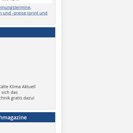
einungstermine,
 und -preise (print und
älte Klima Aktuell
 sich das
chnik gratis dazu!
chmagazine