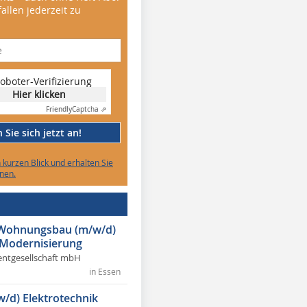
allen jederzeit zu
oboter-Verifizierung
Hier klicken
Friendly
Captcha ⇗
Sie sich jetzt an!
n kurzen Blick und erhalten Sie
nen.
r Wohnungsbau (m/w/d)
 Modernisierung
ntgesellschaft mbH
in Essen
w/d) Elektrotechnik