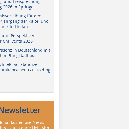
g und Freisprechung
 2026 in Springe
nisverleihung für den
erjahrgang der Kälte- und
hnik in Lindau
e und Perspektiven:
r Chillventa 2026
räsenz in Deutschland mit
 in Pfungstadt aus
hließt vollständige
italienischen G.I. Holding
Newsletter
onat kostenlose News.
ghts – auch ohne Heft-Abo.