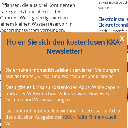
Salvia Elektrote
 Pflanzen, die aus drei Kontinenten
vor 7 h
ße gesetzt, die alle mit den
Güntner-Werk gefertigt wurden.
Elektroinstal
t einem kleinen Wasserreservoir in
Elektrotechni
ewässerungssystem verbunden,
Stadt Fürstenfel
x
 Fabrik fast keinen
vor 7 h
Holen Sie sich den kostenlosen KKA-
Newsletter!
utomatisierungsgrad in der gesamten
Mediadaten
Sie erhalten
monatlich „eiskalt servierte“ Meldungen
s Produktionsmöglichkeiten
aus der Kälte-, Klima- und Wärmepumpenbranche
stbestückenden
lbstständig über Produktionsschritte
Dazu gibt es
Links
zu kostenlosen Apps, Whitepapers
em bis zu 12 m lange Rohre
und/oder Websites bzw. Videos sowie Hinweise auf
zu autonomen Intralogistik-Konzepten,
Termine und Veranstaltungen
lieferung zwischen einzelnen
Last but not least stellen wir Ihnen interessante Artikel
der aktuellen Ausgabe der
KKA – Kälte Klima Aktuell
il überprüft und optimiert. So muss
vor.
 den wachsenden technischen und