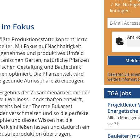
✓ Bei Nichtgef
kündigen.
 im Fokus
Anti-R
rößte Produktionsstätte konzentrierte
iter. Mit Fokus auf Nachhaltigkeit
 angenehmes und produktives Umfeld
tanischen Garten, natürliche Pflanzen
Melden 
nischen Gestaltung und Bautechnik
hen optimiert. Die Pflanzenwelt wird
Riskieren Sie eine
weitere Informatio
ne gesunde Atmosphäre zu erzeugen.
s Ergebnis der Zusammenarbeit mit der
TGA Jobs
it Wellness-Landschaften entwirft,
Projektleite
ereits bei der Therme Bukarest
Energetische
der verschmelzen und so die perfekte
Allbau Manageme
phie und dieses Wissen hat die
vor 7 h
rk einfließen lassen und dadurch ein
ndustrieproduktion übertragen.
Bauleiter (m/