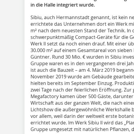
in die Halle integriert wurde.
Sibiu, auch Hermannstadt genannt, ist kein n
errichtete das Unternehmen dort ein Werk mi
m² nach dem neuesten Stand der Technik. In 
schwerpunktmäßig Compact-Geräte für die Ge
Werk II setzt da noch einen drauf. Mit einer 
30.000 m² auf einem Gesamtareal von sieben 
Güntner. Rund 30 Mio. € wurden in Sibiu inves
Gruppe waren es in den vergangenen drei Jah
ist auch die Bauzeit – am 4. März 2019 beganne
November 2019 wurde am Gebäude gearbeitet
hielten bereits im September Einzug. Produkt
zwei Tage nach der feierlichen Eröffnung. Zur 
Megafactory kamen über 500 Gäste, darunter 
Wirtschaft aus der ganzen Welt, die nach ein
Lichtshow die außergewöhnliche Werkshalle 
vor allem, weil darin der weltweit erste botan
errichtet wurde. Im Werk Sibiu II wird das „Pl
Gruppe umgesetzt mit natürlichen Pflanzen, d