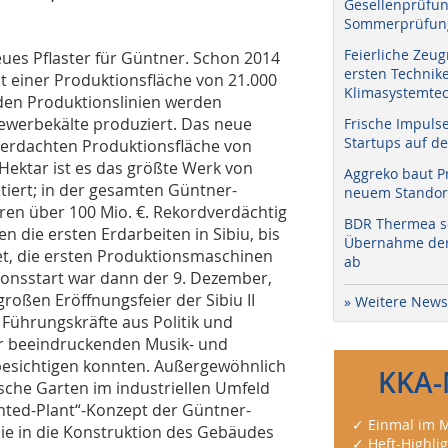
Gesellenprüfun
Sommerprüfung
Feierliche Zeug
eues Pflaster für Güntner. Schon 2014
ersten Technik
t einer Produktionsfläche von 21.000
Klimasystemtec
den Produktionslinien werden
werbekälte produziert. Das neue
Frische Impuls
Startups auf de
überdachten Produktionsfläche von
Hektar ist es das größte Werk von
Aggreko baut P
tiert; in der gesamten Güntner-
neuem Standort
ren über 100 Mio. €. Rekordverdächtig
BDR Thermea sc
n die ersten Erdarbeiten in Sibiu, bis
Übernahme der 
, die ersten Produktionsmaschinen
ab
ionsstart war dann der 9. Dezember,
großen Eröffnungsfeier der Sibiu II
» Weitere News
Führungskräfte aus Politik und
er beeindruckenden Musik- und
besichtigen konnten. Außergewöhnlich
KKA-
ische Garten im industriellen Umfeld
anted-Plant“-Konzept der Günt­ner-
✓ Einmal im M
ie in die Konstruktion des Gebäudes
✓ Heft-Highli