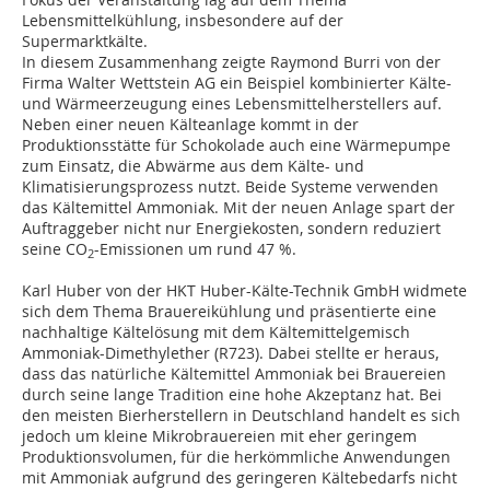
Lebensmittelkühlung, insbesondere auf der
Supermarktkälte.
In diesem Zusammenhang zeigte Raymond Burri von der
Firma Walter Wettstein AG ein Beispiel kombinierter Kälte-
und Wärmeerzeugung eines Lebensmittelherstellers auf.
Neben einer neuen Kälteanlage kommt in der
Produktionsstätte für Schokolade auch eine Wärmepumpe
zum Einsatz, die Abwärme aus dem Kälte- und
Klimatisierungsprozess nutzt. Beide Systeme verwenden
das Kältemittel Ammoniak. Mit der neuen Anlage spart der
Auftraggeber nicht nur Energiekosten, sondern reduziert
seine CO
-Emissionen um rund 47 %.
2
Karl Huber von der HKT Huber-Kälte-Technik GmbH widmete
sich dem Thema Brauereikühlung und präsentierte eine
nachhaltige Kältelösung mit dem Kältemittelgemisch
Ammoniak-Dim­ethyl­ether (R723). Dabei stellte er heraus,
dass das natürliche Kältemittel Ammoniak bei Brauereien
durch seine lange Tradition eine hohe Akzeptanz hat. Bei
den meisten Bierherstellern in Deutschland handelt es sich
jedoch um kleine Mikrobrauereien mit eher geringem
Produktionsvolumen, für die herkömmliche Anwendungen
mit Ammoniak aufgrund des geringeren Kältebedarfs nicht