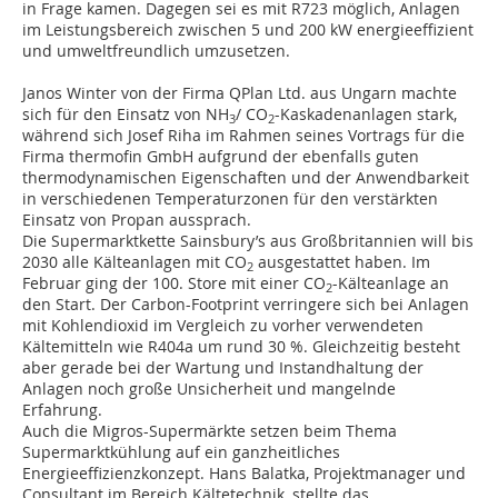
in Frage kamen. Dagegen sei es mit R723 möglich, Anlagen
im Leistungsbereich zwischen 5 und 200 kW energieeffizient
und umweltfreundlich umzusetzen.
Janos Winter von der Firma QPlan Ltd. aus Ungarn machte
sich für den Einsatz von NH
/ CO
-Kaskadenanlagen stark,
3
2
während sich Josef Riha im Rahmen seines Vortrags für die
Firma thermofin GmbH aufgrund der ebenfalls guten
thermodynamischen Eigenschaften und der Anwendbarkeit
in verschiedenen Temperaturzonen für den verstärkten
Einsatz von Propan aussprach.
Die Supermarktkette Sainsbury’s aus Großbritannien will bis
2030 alle Kälteanlagen mit CO
ausgestattet haben. Im
2
Februar ging der 100. Store mit einer CO
-Kälteanlage an
2
den Start. Der Carbon-Footprint verringere sich bei Anlagen
mit Kohlendioxid im Vergleich zu vorher verwendeten
Kältemitteln wie R404a um rund 30 %. Gleichzeitig besteht
aber gerade bei der Wartung und Instandhaltung der
Anlagen noch große Unsicherheit und mangelnde
Erfahrung.
Auch die Migros-Supermärkte setzen beim Thema
Supermarktkühlung auf ein ganzheitliches
Energieeffizienzkonzept. Hans Balatka, Projektmanager und
Consultant im Bereich Kältetechnik, stellte das