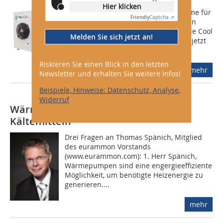
Hier klicken
Eine Reihe neuer Produkte und Systeme für
Friendly
Captcha ⇗
natürliche Kältemittel des italienischen
Vertriebspartners Rivacold S.r.l. hat die Cool
Melden Sie sich jetzt an!
Italia GmbH für den deutschen Markt jetzt
im Programm....
Riskieren Sie einen Blick in den letzten
mehr
Newsletter und erhalten Sie weitere Infos!
Beispiele, Hinweise: Datenschutz, Analyse,
Widerruf
Wärmepumpen mit natürlichen
Kältemitteln
Drei Fragen an Thomas Spänich, Mitglied
des eurammon Vorstands
(www.eurammon.com): 1. Herr Spänich,
Wärmepumpen sind eine engergieeffiziente
Möglichkeit, um benötigte Heizenergie zu
generieren....
mehr