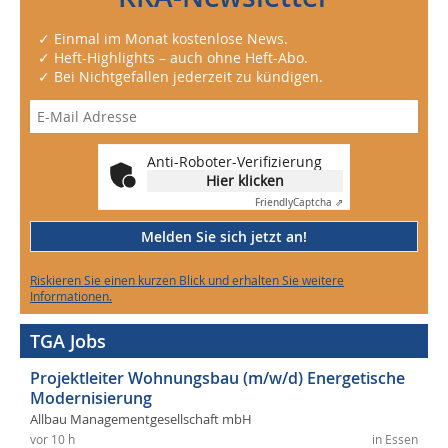
✓ Einmal im Monat kostenlose News.
✓ Heft-Highlights – auch ohne Heft-Abo.
✓ Bei Nichtgefallen jederzeit zu kündigen.
Anti-Roboter-Verifizierung
Hier klicken
Friendly
Captcha ⇗
Melden Sie sich jetzt an!
Riskieren Sie einen kurzen Blick und erhalten Sie weitere
Informationen.
TGA Jobs
Projektleiter Wohnungsbau (m/w/d) Energetische
Modernisierung
Allbau Managementgesellschaft mbH
vor 10 h
in Essen