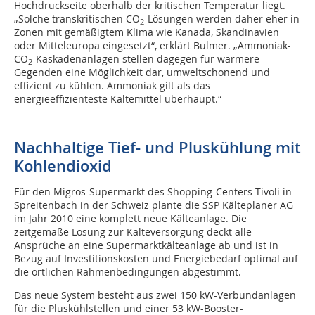
Hochdruckseite oberhalb der kritischen Temperatur liegt.
„Solche transkritischen CO
-Lösungen werden daher eher in
2
Zonen mit gemäßigtem Klima wie Kanada, Skandinavien
oder Mitteleuropa eingesetzt“, erklärt Bulmer. „Ammoniak-
CO
-Kaskadenanlagen stellen dagegen für wärmere
2
Gegenden eine Möglichkeit dar, umweltschonend und
effizient zu kühlen. Ammoniak gilt als das
energieeffizienteste Kältemittel überhaupt.“
Nachhaltige Tief- und Pluskühlung mit
Kohlendioxid
Für den Migros-Supermarkt des Shopping-Centers Tivoli in
Spreitenbach in der Schweiz plante die SSP Kälteplaner AG
im Jahr 2010 eine komplett neue Kälteanlage. Die
zeitgemäße Lösung zur Kälteversorgung deckt alle
Ansprüche an eine Supermarktkälteanlage ab und ist in
Bezug auf Investitionskosten und Energiebedarf optimal auf
die örtlichen Rahmenbedingungen abgestimmt.
Das neue System besteht aus zwei 150 kW-Verbundanlagen
für die Pluskühlstellen und einer 53 kW-Booster-