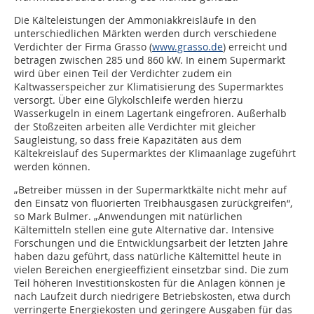
Die Kälteleistungen der Ammoniakkreisläufe in den
unterschiedlichen Märkten werden durch verschiedene
Verdichter der Firma Grasso (
www.grasso.de
) erreicht und
betragen zwischen 285 und 860 kW. In einem Supermarkt
wird über einen Teil der Verdichter zudem ein
Kaltwasserspeicher zur Klimatisierung des Supermarktes
versorgt. Über eine Glykolschleife werden hierzu
Wasserkugeln in einem Lagertank eingefroren. Außerhalb
der Stoßzeiten arbeiten alle Verdichter mit gleicher
Saugleistung, so dass freie Kapazitäten aus dem
Kältekreislauf des Supermarktes der Klimaanlage zugeführt
werden können.
„Betreiber müssen in der Supermarktkälte nicht mehr auf
den Einsatz von fluorierten Treibhausgasen zurückgreifen“,
so Mark Bulmer. „Anwendungen mit natürlichen
Kältemitteln stellen eine gute Alternative dar. Intensive
Forschungen und die Entwicklungsarbeit der letzten Jahre
haben dazu geführt, dass natürliche Kältemittel heute in
vielen Bereichen energieeffizient einsetzbar sind. Die zum
Teil höheren Investitionskosten für die Anlagen können je
nach Laufzeit durch niedrigere Betriebskosten, etwa durch
verringerte Energiekosten und geringere Ausgaben für das