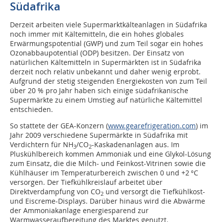
Südafrika
Derzeit arbeiten viele Supermarktkälteanlagen in Südafrika
noch immer mit Kältemitteln, die ein hohes globales
Erwärmungspotential (GWP) und zum Teil sogar ein hohes
Ozonabbaupotential (ODP) besitzen. Der Einsatz von
natürlichen Kältemitteln in Supermärkten ist in Südafrika
derzeit noch relativ unbekannt und daher wenig erprobt.
Aufgrund der stetig steigenden Energiekosten von zum Teil
über 20 % pro Jahr haben sich einige südafrikanische
Supermärkte zu einem Umstieg auf natürliche Kältemittel
entschieden.
So stattete der GEA-Konzern (
www.gearefrigeration.com
) im
Jahr 2009 verschiedene Supermärkte in Südafrika mit
Verdichtern für NH
/CO
-Kaskadenanlagen aus. Im
3
2
Pluskühlbereich kommen Ammoniak und eine Glykol-Lösung
zum Einsatz, die die Milch- und Feinkost-Vitrinen sowie die
Kühlhäuser im Temperaturbereich zwischen 0 und +2 °C
versorgen. Der Tiefkühlkreislauf arbeitet über
Direktverdampfung von CO
und versorgt die Tiefkühlkost-
2
und Eiscreme-Displays. Darüber hinaus wird die Abwärme
der Ammoniakanlage energiesparend zur
Warmwasseraufbereitung des Marktes genutzt.