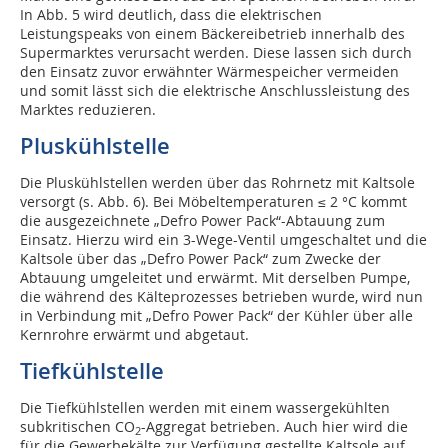
In Abb. 5 wird deutlich, dass die elek­trischen
Leistungspeaks von einem Bäckereibetrieb innerhalb des
Supermarktes verursacht werden. Diese lassen sich durch
den Einsatz zuvor erwähnter Wärmespeicher vermeiden
und somit lässt sich die elektrische Anschlussleistung des
Marktes reduzieren.
Pluskühlstelle
Die Pluskühlstellen werden über das Rohrnetz mit Kaltsole
versorgt (s. Abb. 6). Bei Möbeltemperaturen ≤ 2 °C kommt
die ausgezeichnete „Defro Power Pack“-Abtauung zum
Einsatz. Hierzu wird ein 3-Wege-Ventil umgeschaltet und die
Kaltsole über das „Defro Power Pack“ zum Zwecke der
Abtauung umgeleitet und erwärmt. Mit derselben Pumpe,
die während des Kälteprozesses betrieben wurde, wird nun
in Verbindung mit „Defro Power Pack“ der Kühler über alle
Kernrohre erwärmt und abgetaut.
Tiefkühlstelle
Die Tiefkühlstellen werden mit einem wassergekühlten
subkritischen CO
-Aggregat betrieben. Auch hier wird die
2
für die Gewerbekälte zur Verfügung gestellte Kaltsole auf