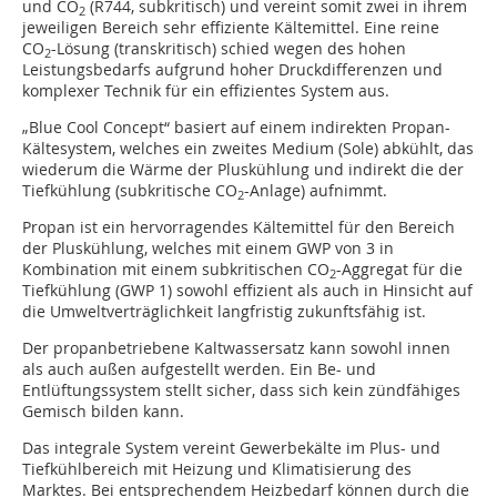
und CO
(R744, subkritisch) und vereint somit zwei in ihrem
2
jeweiligen Bereich sehr effiziente Kältemittel. Eine reine
CO
-Lösung (transkritisch) schied wegen des hohen
2
Leistungsbedarfs aufgrund hoher Druckdifferenzen und
komplexer Technik für ein effizientes System aus.
„Blue Cool Concept“ basiert auf einem indirekten Propan-
Kältesystem, welches ein zweites Medium (Sole) abkühlt, das
wiederum die Wärme der Pluskühlung und indirekt die der
Tiefkühlung (subkritische CO
-Anlage) aufnimmt.
2
Propan ist ein hervorragendes Kältemittel für den Bereich
der Pluskühlung, welches mit einem GWP von 3 in
Kombination mit einem subkritischen CO
-Aggregat für die
2
Tiefkühlung (GWP 1) sowohl effizient als auch in Hinsicht auf
die Umweltverträglichkeit langfristig zukunftsfähig ist.
Der propanbetriebene Kaltwassersatz kann sowohl innen
als auch außen aufgestellt werden. Ein Be- und
Entlüftungssystem stellt sicher, dass sich kein zündfähiges
Gemisch bilden kann.
Das integrale System vereint Gewerbekälte im Plus- und
Tiefkühlbereich mit Heizung und Klimatisierung des
Marktes. Bei entsprechendem Heizbedarf können durch die