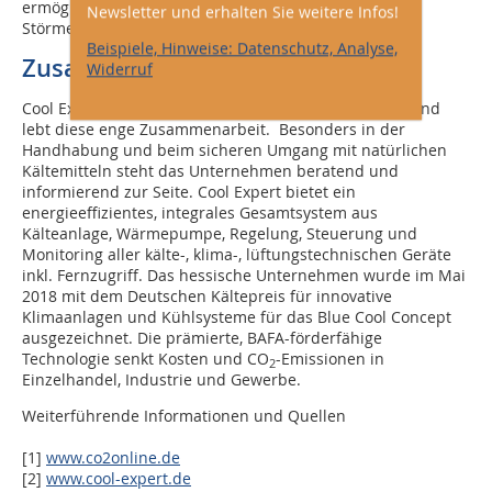
ermöglichen so ein sehr detailliertes
Newsletter und erhalten Sie weitere Infos!
Störmeldemanagement.
Beispiele, Hinweise: Datenschutz, Analyse,
Zusammenarbeit
Widerruf
Cool Expert versteht sich als Partner des Handwerks und
lebt diese enge Zusammenarbeit. Besonders in der
Handhabung und beim sicheren Umgang mit natürlichen
Kältemitteln steht das Unternehmen beratend und
informierend zur Seite. Cool Expert bietet ein
energieeffizientes, integrales Gesamtsystem aus
Kälteanlage, Wärmepumpe, Regelung, Steuerung und
Monitoring aller kälte-, klima-, lüftungstechnischen Geräte
inkl. Fernzugriff. Das hessische Unternehmen wurde im Mai
2018 mit dem Deutschen Kältepreis für innovative
Klimaanlagen und Kühlsysteme für das Blue Cool Concept
ausgezeichnet. Die prämierte, BAFA-förderfähige
Technologie senkt Kosten und CO
-Emissionen in
2
Einzelhandel, Industrie und Gewerbe.
Weiterführende Informationen und Quellen
[1]
www.co2online.de
[2]
www.cool-expert.de