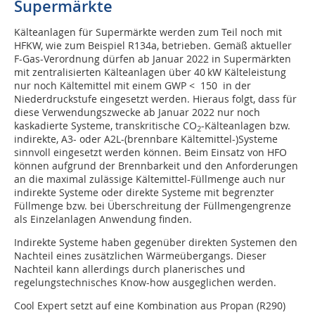
Supermärkte
Kälteanlagen für Supermärkte werden zum Teil noch mit
HFKW, wie zum Beispiel R134a, betrieben. Gemäß aktueller
F-Gas-Verordnung dürfen ab Januar 2022 in Supermärkten
mit zentralisierten Kälteanlagen über 40 kW Kälteleistung
nur noch Kältemittel mit einem GWP < 150 in der
Niederdruckstufe eingesetzt werden. Hieraus folgt, dass für
diese Verwendungszwecke ab Januar 2022 nur noch
kaskadierte Systeme, transkritische CO
-Kälteanlagen bzw.
2
indirekte, A3- oder A2L-(brennbare Kältemittel-)Systeme
sinnvoll eingesetzt werden können. Beim Einsatz von HFO
können aufgrund der Brennbarkeit und den Anforderungen
an die maximal zulässige Kältemittel-Füllmenge auch nur
indirekte Systeme oder direkte Systeme mit begrenzter
Füllmenge bzw. bei Überschreitung der Füllmengengrenze
als Einzelanlagen Anwendung finden.
Indirekte Systeme haben gegenüber direkten Systemen den
Nachteil eines zusätzlichen Wärmeübergangs. Dieser
Nachteil kann allerdings durch planerisches und
regelungstechnisches Know-how ausgeglichen werden.
Cool Expert setzt auf eine Kombination aus Propan (R290)