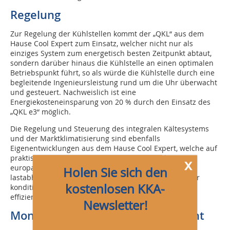
Regelung
Zur Regelung der Kühlstellen kommt der „QKL“ aus dem
Hause Cool Expert zum Einsatz, welcher nicht nur als
einziges System zum energetisch besten Zeitpunkt abtaut,
sondern darüber hinaus die Kühlstelle an einen optimalen
Betriebspunkt führt, so als würde die Kühlstelle durch eine
begleitende Ingenieursleistung rund um die Uhr überwacht
und gesteuert. Nachweislich ist eine
Energiekosteneinsparung von 20 % durch den Einsatz des
„QKL e3“ möglich.
Die Regelung und Steuerung des integralen Kältesystems
und der Marktklimatisierung sind ebenfalls
Eigenentwicklungen aus dem Hause Cool Expert, welche auf
praktischer Erfahrung in über 700 Supermärkten
x
europaweit basiert. Strategien, wie beispielsweise
Holen Sie sich den
lastabhängige Verflüssigungstemperaturregelung oder
kostenlosen KKA-
konditionierte Abwärmenutzung, machen das System
effizient und technisch einmalig.
Newsletter!
Monitoring/Störmeldemanagement