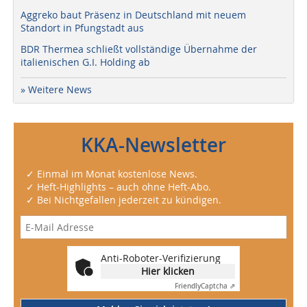
Aggreko baut Präsenz in Deutschland mit neuem
Standort in Pfungstadt aus
BDR Thermea schließt vollständige Übernahme der
italienischen G.I. Holding ab
» Weitere News
KKA-Newsletter
✓ Einmal im Monat kostenlose News.
✓ Heft-Highlights – auch ohne Heft-Abo.
✓ Bei Nichtgefallen jederzeit zu kündigen.
Anti-Roboter-Verifizierung
Hier klicken
Friendly
Captcha ⇗