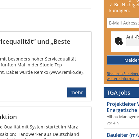
✓ Bei Nichtgef
kündigen.
Anti-R
icequalität“ und „Beste
 mit besonders hoher Servicequalität
Melden 
ünften Mal in der Studie Top
cht. Dabei wurde Remko (www.remko.de),
Riskieren Sie eine
weitere Informatio
TGA Jobs
mehr
Projektleite
Energetische
aktion
Allbau Manageme
vor 4 h
e Qualität mit System startet im März
umsaktion: Handwerker aus Deutschland
Bauleiter (m/