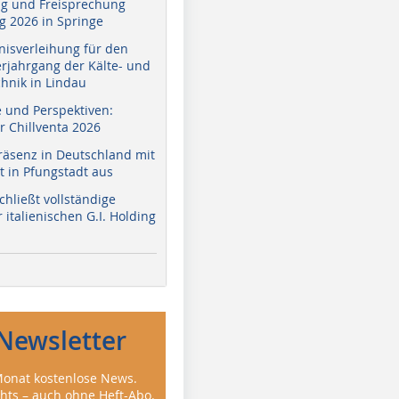
g und Freisprechung
 2026 in Springe
nisverleihung für den
erjahrgang der Kälte- und
hnik in Lindau
e und Perspektiven:
r Chillventa 2026
räsenz in Deutschland mit
 in Pfungstadt aus
hließt vollständige
italienischen G.I. Holding
Newsletter
onat kostenlose News.
ghts – auch ohne Heft-Abo.