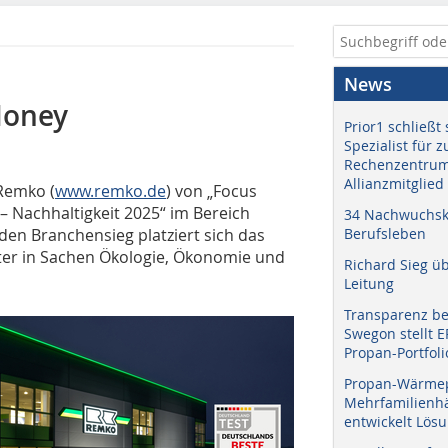
News
Money
Prior1 schließt 
Spezialist für 
Rechenzentrum
Allianzmitglied
Remko (
www.remko.de
) von „Focus
– Nachhaltigkeit 2025“ im Bereich
34 Nachwuchskr
en Branchensieg platziert sich das
Berufsleben
ter in Sachen Ökologie, Ökonomie und
Richard Sieg ü
Leitung
Transparenz b
Swegon stellt 
Propan-Portfoli
Propan-Wärme
Mehrfamilienhä
entwickelt Lös