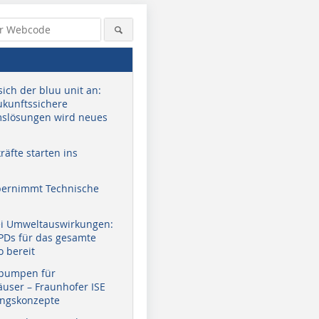
sich der bluu unit an:
zukunftssichere
slösungen wird neues
äfte starten ins
bernimmt Technische
ei Umweltauswirkungen:
EPDs für das gesamte
o bereit
pumpen für
user – Fraunhofer ISE
ungskonzepte