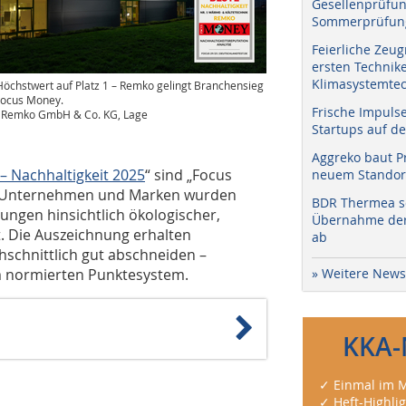
Gesellenprüfun
Sommerprüfung
Feierliche Zeug
ersten Technik
Klimasystemtec
Höchstwert auf Platz 1 – Remko gelingt Branchensieg
Focus Money.
Frische Impuls
: Remko GmbH & Co. KG, Lage
Startups auf de
Aggreko baut P
– Nachhaltigkeit 2025
“ sind „Focus
neuem Standort
0 Unternehmen und Marken wurden
BDR Thermea sc
ungen hinsichtlich ökologischer,
Übernahme der 
. Die Auszeichnung erhalten
ab
schnittlich gut abschneiden –
em normierten Punktesystem.
» Weitere News
KKA-
✓ Einmal im M
✓ Heft-Highli