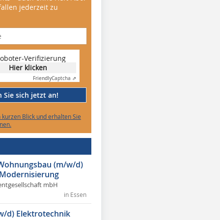
allen jederzeit zu
oboter-Verifizierung
Hier klicken
Friendly
Captcha ⇗
Sie sich jetzt an!
n kurzen Blick und erhalten Sie
nen.
r Wohnungsbau (m/w/d)
 Modernisierung
ntgesellschaft mbH
in Essen
w/d) Elektrotechnik