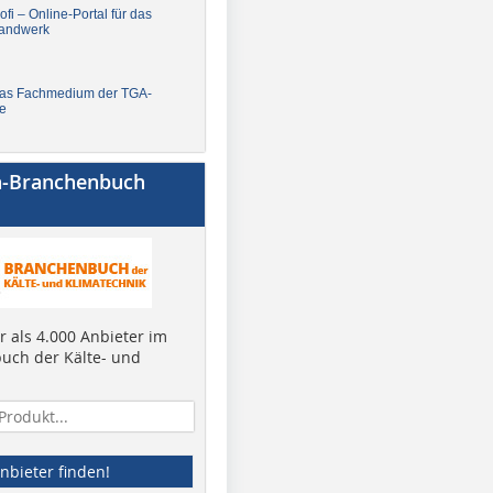
fi – Online-Portal für das
andwerk
Das Fachmedium der TGA-
e
a-Branchenbuch
 als 4.000 Anbieter im
uch der Kälte- und
nbieter finden!