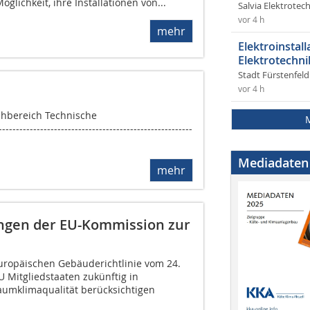
öglichkeit, ihre Installationen von...
Salvia Elektrote
vor 4 h
mehr
Elektroinstal
Elektrotechni
Stadt Fürstenfel
vor 4 h
achbereich Technische
------------------------------------------------
Mediadaten
mehr
gen der EU-Kommission zur
uropäischen Gebäuderichtlinie vom 24.
EU Mitgliedstaaten zukünftig in
umklimaqualität berücksichtigen