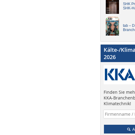
SHK Pro
SHK-H
tab – 
Branch
Kälte-/Klim
2026
Finden Sie mehr
KKA-Branchenb
Klimatechnik!
A