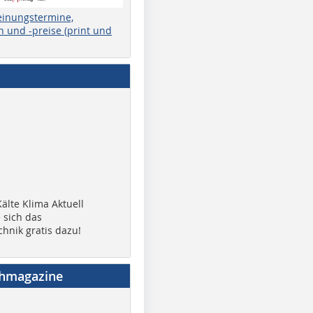
einungstermine,
 und -preise (print und
älte Klima Aktuell
 sich das
chnik gratis dazu!
chmagazine