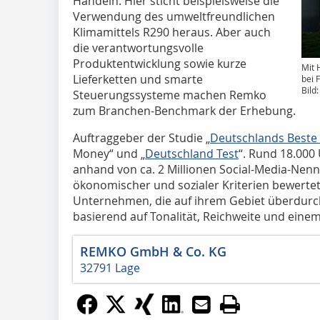
Handeln. Hier sticht beispielsweise die
Verwendung des umweltfreundlichen
Klimamittels R290 heraus. Aber auch
die verantwortungsvolle
Produktentwicklung sowie kurze
Mit 
Lieferketten und smarte
bei 
Bild
Steuerungssysteme machen Remko
zum Branchen-Benchmark der Erhebung.
Auftraggeber der Studie „
Deutschlands Beste 
Money“ und „
Deutschland Test
“. Rund 18.00
anhand von ca. 2 Millionen Social-Media-Nenn
ökonomischer und sozialer Kriterien bewertet
Unternehmen, die auf ihrem Gebiet überdurch
basierend auf Tonalität, Reichweite und ein
REMKO GmbH & Co. KG
32791 Lage