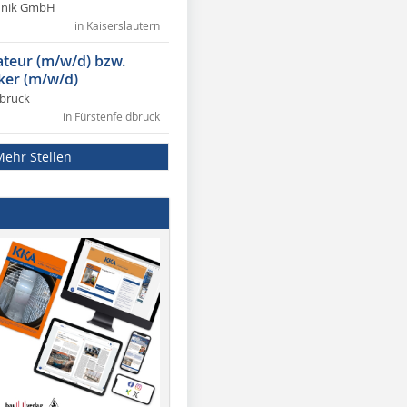
chnik GmbH
in Kaiserslautern
lateur (m/w/d) bzw.
ker (m/w/d)
dbruck
in Fürstenfeldbruck
Mehr Stellen