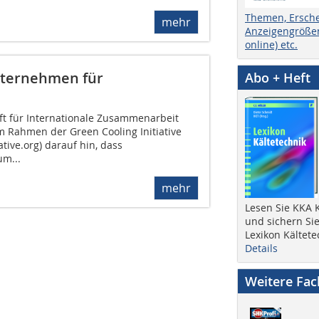
Themen, Ersch
mehr
Anzeigengrößen
online) etc.
nternehmen für
Abo + Heft
ft für Internationale Zusammenarbeit
im Rahmen der Green Cooling Initiative
tive.org) darauf hin, dass
m...
mehr
Lesen Sie KKA K
und sichern Sie
Lexikon Kältete
Details
Weitere Fa