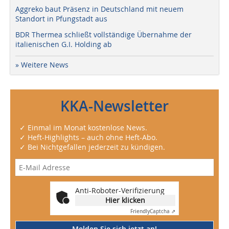
Aggreko baut Präsenz in Deutschland mit neuem
Standort in Pfungstadt aus
BDR Thermea schließt vollständige Übernahme der
italienischen G.I. Holding ab
» Weitere News
KKA-Newsletter
✓ Einmal im Monat kostenlose News.
✓ Heft-Highlights – auch ohne Heft-Abo.
✓ Bei Nichtgefallen jederzeit zu kündigen.
Anti-Roboter-Verifizierung
Hier klicken
Friendly
Captcha ⇗
Melden Sie sich jetzt an!