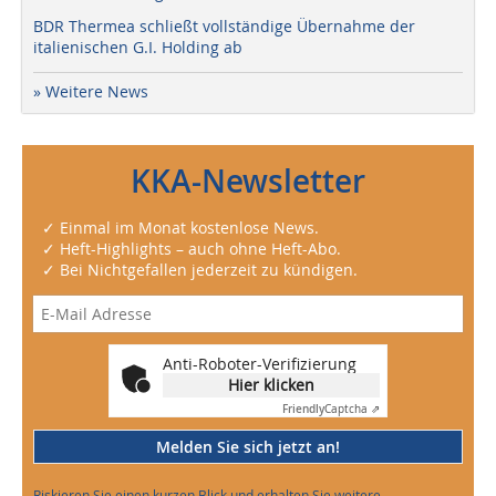
BDR Thermea schließt vollständige Übernahme der
italienischen G.I. Holding ab
» Weitere News
KKA-Newsletter
✓ Einmal im Monat kostenlose News.
✓ Heft-Highlights – auch ohne Heft-Abo.
✓ Bei Nichtgefallen jederzeit zu kündigen.
Anti-Roboter-Verifizierung
Hier klicken
Friendly
Captcha ⇗
Melden Sie sich jetzt an!
Riskieren Sie einen kurzen Blick und erhalten Sie weitere