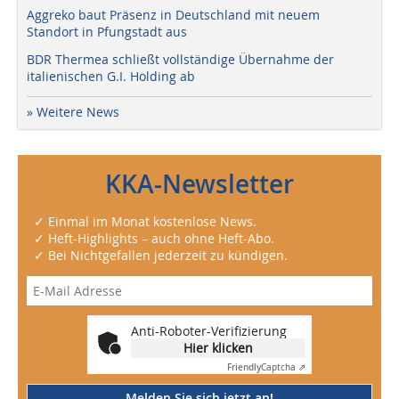
Aggreko baut Präsenz in Deutschland mit neuem
Standort in Pfungstadt aus
BDR Thermea schließt vollständige Übernahme der
italienischen G.I. Holding ab
» Weitere News
KKA-Newsletter
✓ Einmal im Monat kostenlose News.
✓ Heft-Highlights – auch ohne Heft-Abo.
✓ Bei Nichtgefallen jederzeit zu kündigen.
Anti-Roboter-Verifizierung
Hier klicken
Friendly
Captcha ⇗
Melden Sie sich jetzt an!