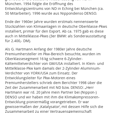
München. 1994 folgte die Eröffnung des
Entwicklungszentrums von ND in Eching bei München (ca.
50 Mitarbeiter). 1996 wurde aus Nippondenso DENSO.
Ende der 1960er Jahre wurden erstmals nennenswerte
Stückzahlen von Klimaanlagen in deutsche Oberklasse-Pkws
installiert, primär für den Export. Ab ca. 1975 gab es diese
auch in Mittelklasse-Pkws (3er BMW: als Sonderausstattung
für 2.400,- DM).
Als G. Hartmann Anfang der 1980er Jahre deutsche
Premiumhersteller im Pkw-Bereich besuchte, wurden im
Oberklassesegment 16 kg schwere 6-Zylinder-
Kältemittelverdichter von GM/USA installiert. In Klein- und
Mittelklasse-Pkw kam damals der 2-Zylinder-Aluminium-
Verdichter von YORK/USA zum Einsatz. Der
Entwicklungsleiter für Pkw-Motoren eines
Premiumherstellers schrieb dem Berichter 1998 über die
Zeit der Zusammenarbeit mit ND bzw. DENSO: „Herr
Hartmann war rd. 20 Jahre mein Partner bei (Nippon-)
DENSO und wir haben mit ihm die Klimakompressoren-
Entwicklung pioniermäßig vorangetrieben. Er war
gewissermaßen der ‚Katalysator‘, mit dessen Hilfe sich die
Zusammenarbeit zu einer Vertrauensgemeinschaft