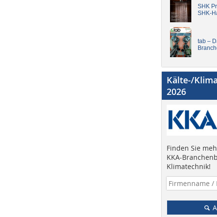
SHK Pro
SHK-H
tab – 
Branch
Kälte-/Klim
2026
Finden Sie mehr
KKA-Branchenb
Klimatechnik!
A