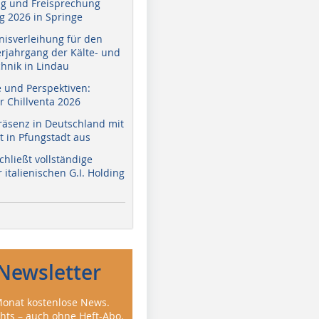
g und Freisprechung
 2026 in Springe
nisverleihung für den
erjahrgang der Kälte- und
hnik in Lindau
e und Perspektiven:
r Chillventa 2026
räsenz in Deutschland mit
 in Pfungstadt aus
hließt vollständige
italienischen G.I. Holding
Newsletter
onat kostenlose News.
ghts – auch ohne Heft-Abo.