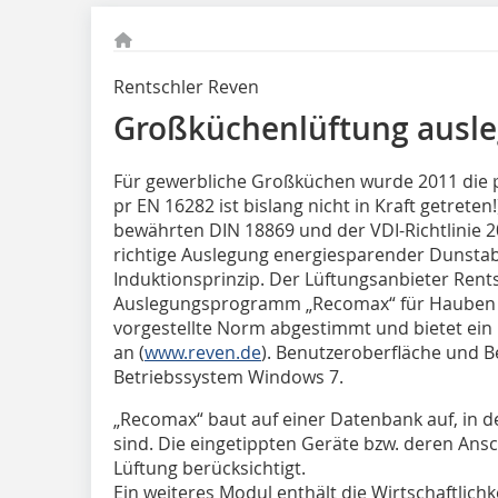
Rentschler Reven
Großküchenlüftung ausle
Für gewerbliche Großküchen wurde 2011 die pr
pr EN 16282 ist bislang nicht in Kraft getreten
bewährten DIN 18869 und der VDI-Richtlinie 2
richtige Auslegung energiesparender Dunst
Induktionsprinzip. Der Lüftungsanbieter Rent
Auslegungsprogramm „Recomax“ für Hauben u
vorgestellte Norm abgestimmt und bietet ei
an (
www.reven.de
). Benutzeroberfläche und 
Betriebssystem Windows 7.
„Recomax“ baut auf einer Datenbank auf, in d
sind. Die eingetippten Geräte bzw. deren An
Lüftung berücksichtigt.
Ein weiteres Modul enthält die Wirtschaftlich