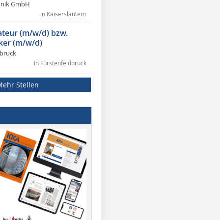
chnik GmbH
in Kaiserslautern
lateur (m/w/d) bzw.
ker (m/w/d)
dbruck
in Fürstenfeldbruck
Mehr Stellen