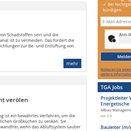
✓ Bei Nichtgef
kündigen.
Anti-R
von Schadstoffen sein und die
nal ist zu vermeiden. Das fordert die
ichtungen zur Be- und Entlüftung von
Melden 
mehr
Riskieren Sie eine
weitere Informatio
TGA Jobs
Projektleite
t verölen
Energetische
Allbau Manageme
 ist ein bewährtes Verfahren, um die
vor 3 h
lichen Großküchen zu senken. Sie
Bauleiter (m/
inwandfrei, wenn das Abluftsystem sauber