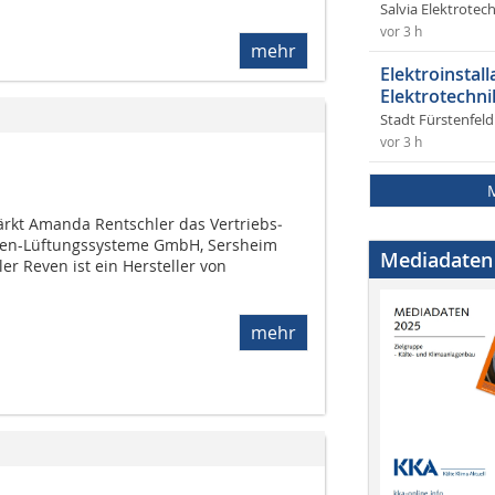
Salvia Elektrote
vor 3 h
mehr
Elektroinstal
Elektrotechni
Stadt Fürstenfel
vor 3 h
tärkt Amanda Rentschler das Vertriebs­
ven-Lüftungssysteme GmbH, Sersheim
Mediadaten
er Reven ist ein Hersteller von
mehr