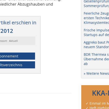
Gesellenprüfun
chiedlicher Abzugshauben und
Sommerprüfung
Feierliche Zeug
ersten Technik
tikel erschien in
Klimasystemtec
/2012
Frische Impuls
Startups auf de
essort: Aktuell
Aggreko baut P
neuem Standort
BDR Thermea sc
bonnement
Übernahme der 
ab
ltsverzeichnis
» Weitere News
KKA-
✓ Einmal im M
✓ Heft-Highli