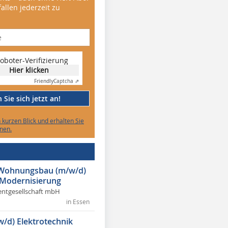
allen jederzeit zu
oboter-Verifizierung
Hier klicken
Friendly
Captcha ⇗
Sie sich jetzt an!
n kurzen Blick und erhalten Sie
nen.
r Wohnungsbau (m/w/d)
 Modernisierung
ntgesellschaft mbH
in Essen
w/d) Elektrotechnik