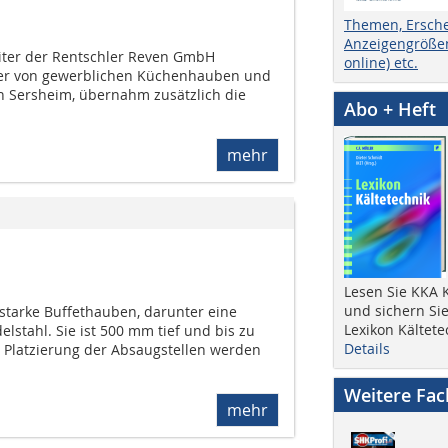
Themen, Ersch
Anzeigengrößen
sleiter der Rentschler Reven GmbH
online) etc.
ller von gewerblichen Küchenhauben und
n Sersheim, übernahm zusätzlich die
Abo + Heft
mehr
Lesen Sie KKA K
und sichern Sie
sstarke Buffethauben, darunter eine
Lexikon Kältete
elstahl. Sie ist 500 mm tief und bis zu
Details
 Platzierung der Absaugstellen werden
Weitere Fa
mehr