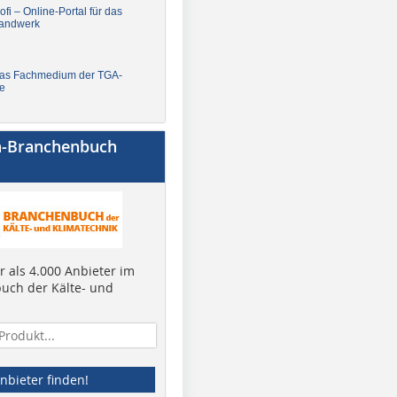
fi – Online-Portal für das
andwerk
Das Fachmedium der TGA-
e
a-Branchenbuch
 als 4.000 Anbieter im
uch der Kälte- und
nbieter finden!