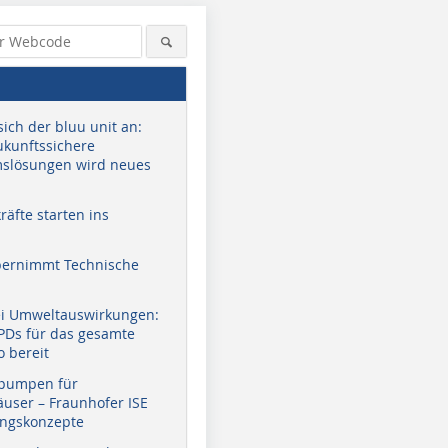
sich der bluu unit an:
zukunftssichere
slösungen wird neues
äfte starten ins
bernimmt Technische
ei Umweltauswirkungen:
EPDs für das gesamte
o bereit
pumpen für
user – Fraunhofer ISE
ungskonzepte