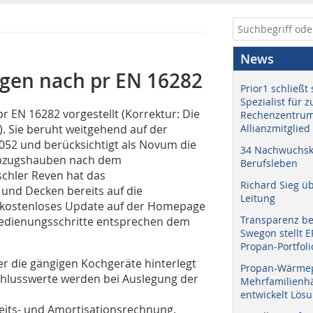
News
gen nach pr EN 16282
Prior1 schließt 
Spezialist für 
 EN 16282 vorgestellt (Korrektur: Die
Rechenzentrum
!). Sie beruht weitgehend auf der
Allianzmitglied
052 und berücksichtigt als Novum die
34 Nachwuchskr
abzugshauben nach dem
Berufsleben
schler Reven hat das
Richard Sieg ü
nd Decken bereits auf die
Leitung
n kostenloses Update auf der Homepage
Transparenz b
Bedienungsschritte entsprechen dem
Swegon stellt 
Propan-Portfoli
er die gängigen Kochgeräte hinterlegt
Propan-Wärme
schlusswerte werden bei Auslegung der
Mehrfamilienhä
entwickelt Lös
keits- und Amortisationsrechnung.