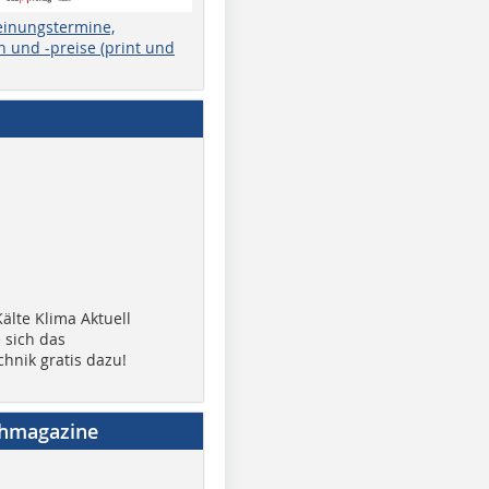
einungstermine,
 und -preise (print und
älte Klima Aktuell
 sich das
chnik gratis dazu!
chmagazine