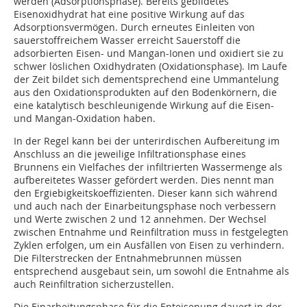
werden (Adsorptionsphase). Bereits gebildetes
Eisenoxidhydrat hat eine positive Wirkung auf das
Adsorptionsvermögen. Durch erneutes Einleiten von
sauerstoffreichem Wasser erreicht Sauerstoff die
adsorbierten Eisen- und Mangan-Ionen und oxidiert sie zu
schwer löslichen Oxidhydraten (Oxidationsphase). Im Laufe
der Zeit bildet sich dementsprechend eine Ummantelung
aus den Oxidationsprodukten auf den Bodenkörnern, die
eine katalytisch beschleunigende Wirkung auf die Eisen-
und Mangan-Oxidation haben.
In der Regel kann bei der unterirdischen Aufbereitung im
Anschluss an die jeweilige Infiltrationsphase eines
Brunnens ein Vielfaches der infiltrierten Wassermenge als
aufbereitetes Wasser gefördert werden. Dies nennt man
den Ergiebigkeitskoeffizienten. Dieser kann sich während
und auch nach der Einarbeitungsphase noch verbessern
und Werte zwischen 2 und 12 annehmen. Der Wechsel
zwischen Entnahme und Reinfiltration muss in festgelegten
Zyklen erfolgen, um ein Ausfällen von Eisen zu verhindern.
Die Filterstrecken der Entnahmebrunnen müssen
entsprechend ausgebaut sein, um sowohl die Entnahme als
auch Reinfiltration sicherzustellen.
Die Einarbeitungsphase für die Enteisenung dauert in der