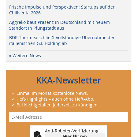
Frische Impulse und Perspektiven: Startups auf der
Chillventa 2026
Aggreko baut Präsenz in Deutschland mit neuem
Standort in Pfungstadt aus
BDR Thermea schließt vollständige Übernahme der
italienischen G.I. Holding ab
» Weitere News
KKA-Newsletter
✓ Einmal im Monat kostenlose News.
✓ Heft-Highlights – auch ohne Heft-Abo.
✓ Bei Nichtgefallen jederzeit zu kündigen.
Anti-Roboter-Verifizierung
Hier klicken