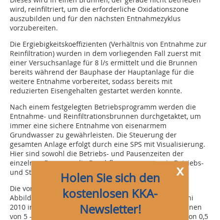
wird, reinfiltriert, um die erforderliche Oxidationszone
auszubilden und für den nächsten Entnahmezyklus
vorzubereiten.
Die Ergiebigkeitskoeffizienten (Verhältnis von Entnahme zur
Reinfiltration) wurden in dem vorliegenden Fall zuerst mit
einer Versuchsanlage für 8 l/s ermittelt und die Brunnen
bereits während der Bauphase der Hauptanlage für die
weitere Entnahme vorbereitet, sodass bereits mit
reduzierten Eisengehalten gestartet werden konnte.
Nach einem festgelegten Betriebsprogramm werden die
Entnahme- und Reinfiltrationsbrunnen durchgetaktet, um
immer eine sichere Entnahme von eisenarmem
Grundwasser zu gewährleisten. Die Steuerung der
gesamten Anlage erfolgt durch eine SPS mit Visualisierung.
Hier sind sowohl die Betriebs- und Pausenzeiten der
einzelnen Brunnen, die Durchflussmengen sowie Betriebs-
x
und Störmeldungen hinterlegt.
Holen Sie sich den
Die vorläufigen Ergebnisse der Einfahrphase sind in
kostenlosen KKA-
Abbildungen 3 und 4 ersichtlich. Die Anlage ist seit Juni
Newsletter!
2010 in Betrieb. Die Eisengehalte im Grundwasser können
von 5 – 7 mg/l auf < 0,2 mg/l und die Mangangehalte von 0,5