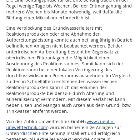
Regel wenige Tage bis Wochen. Bei der Entmanganung sind
mehrere Wochen bis Monate notwendig, weil dafür die
Bildung einer Mikroflora erforderlich ist.
Eine Verblockung des Grundwasserleiters mit
Reaktionsprodukten oder eine Abnahme der
Aufbereitungsleistung konnte auch bei langjährig in Betrieb
befindlichen Anlagen nicht beobachtet werden. Bei der
unterirdischen Aufbereitung besteht im Gegensatz zu
oberirdischen Filteranlagen die Möglichkeit einer
Ausdehnung des Reaktionsraumes. Somit kann sich der
Reaktionsraum bei einer lokalen Verringerung des
durchflusswirksamen Porenraums ausdehnen. Im Vergleich
zu den in Schnellfiltern entstehenden wasserreichen
Reaktionsprodukten kann sich das Volumen der
Reaktionsprodukte bei der UEE durch Alterung und
Mineralisierung vermindern. Mit diesem Verfahren kann
neben Eisen und Mangan auch Arsen aus dem Grund- bzw.
Trinkwasser entfernt werden.
Von der Züblin Umwelttechnik GmbH (
www.zueblin-
umwelttechnik.com
) wurden bisher einige Anlagen zur
Unterirdischen Enteisenung installiert und erfolgreich
betrieben. Als aktuelles Projekt wird die Anlage in