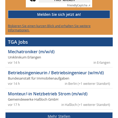
Friendly
Captcha ⇗
Melden Sie sich jetzt an!
Riskieren Sie einen kurzen Blick und erhalten Sie weitere
Informationen.
TGA Jobs
Mechatroniker (m/w/d)
Uniklinikum Erlangen
vor 14 h
in Erlangen
Betriebsingenieurin / Betriebsingenieur (w/m/d)
Bundesanstalt für Immobilienaufgaben
vor 14 h
in Berlin (+1 weiterer Standort)
Monteur/-in Netzbetrieb Strom (m/w/d)
Gemeindewerke Haßloch GmbH
vor 17 h
in Haßloch (+1 weiterer Standort)
Mehr Stellen