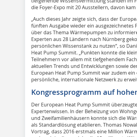
tiefgehende Wissensvermittlung standen im F
die Foyer-Expo mit 20 Ausstellern, davon kam 
„Auch dieses Jahr zeigte sich, dass der Euro
fünften Ausgabe wieder ein ausgezeichnetes F
über das Thema Wärmepumpen zu informieren
Experten aus 28 Ländern nach Nürnberg gek
persönlichen Wissenstank zu nutzen“, so Dan
Heat Pump Summit. „Punkten konnte die klein
Teilnehmern vor allem mit tiefgehendem Fac
aktuellen Trends und Entwicklungen sowie de
European Heat Pump Summit war zudem ein er
persönliche, internationale Netzwerk zu erweit
Kongressprogramm auf hohe
Der European Heat Pump Summit überzeugte d
Expertenwissen. In der Beheizung von Wohng
und Zweifamilienhäusern konnte sich die W
als Standardlösung etablieren. Thomas Nowak
Vortrag, dass 2016 erstmals eine Million W