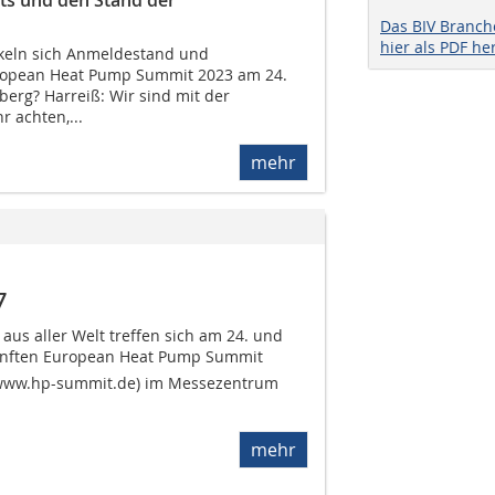
Das BIV Branc
hier als PDF he
ckeln sich Anmeldestand und
ropean Heat Pump Summit 2023 am 24.
erg? Harreiß: Wir sind mit der
 achten,...
mehr
7
s aller Welt treffen sich am 24. und
ünften European Heat Pump Summit 
(www.hp-summit.de) im Messezentrum
mehr