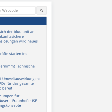
sich der bluu unit an:
zukunftssichere
slösungen wird neues
äfte starten ins
bernimmt Technische
ei Umweltauswirkungen:
EPDs für das gesamte
o bereit
pumpen für
user – Fraunhofer ISE
ungskonzepte