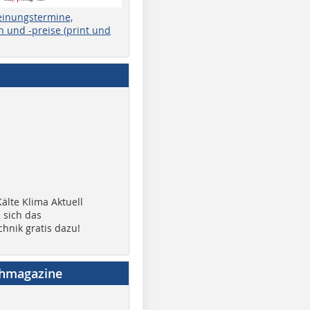
einungstermine,
 und -preise (print und
älte Klima Aktuell
 sich das
chnik gratis dazu!
chmagazine