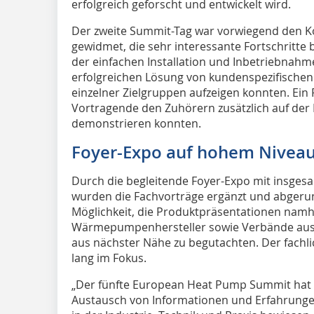
erfolgreich geforscht und entwickelt wird.
Der zweite Summit-Tag war vorwiegend den 
gewidmet, die sehr interessante Fortschritte
der einfachen Installation und Inbetriebna
erfolgreichen Lösung von kundenspezifische
einzelner Zielgruppen aufzeigen konnten. Ein P
Vortragende den Zuhörern zusätzlich auf der 
demonstrieren konnten.
Foyer-Expo auf hohem Nivea
Durch die begleitende Foyer-Expo mit insg
wurden die Fachvorträge ergänzt und abgerun
Möglichkeit, die Produktpräsentationen nam
Wärmepumpenhersteller sowie Verbände aus d
aus nächster Nähe zu begutachten. Der fachli
lang im Fokus.
„Der fünfte European Heat Pump Summit hat s
Austausch von Informationen und Erfahrunge