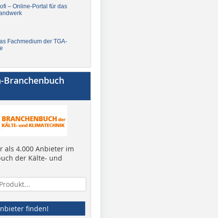
fi – Online-Portal für das
andwerk
Das Fachmedium der TGA-
e
a-Branchenbuch
 als 4.000 Anbieter im
uch der Kälte- und
nbieter finden!