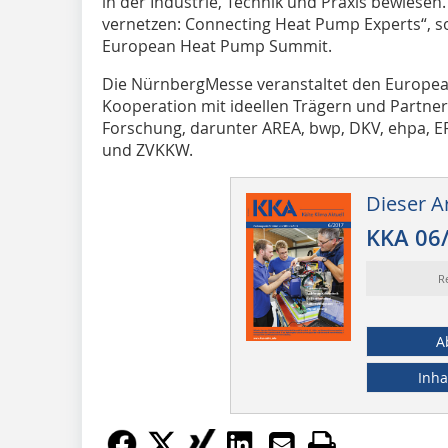
in der Industrie, Technik und Praxis bewiesen
vernetzen: Connecting Heat Pump Experts“, so
European Heat Pump Summit.
Die NürnbergMesse veranstaltet den Europe
Kooperation mit ideellen Trägern und Partner
Forschung, darunter AREA, bwp, DKV, ehpa, E
und ZVKKW.
Dieser Ar
KKA 06
R
A
Inha