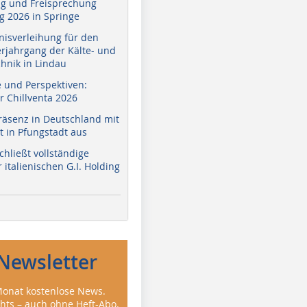
g und Freisprechung
 2026 in Springe
nisverleihung für den
erjahrgang der Kälte- und
hnik in Lindau
e und Perspektiven:
r Chillventa 2026
räsenz in Deutschland mit
 in Pfungstadt aus
hließt vollständige
italienischen G.I. Holding
Newsletter
onat kostenlose News.
ghts – auch ohne Heft-Abo.