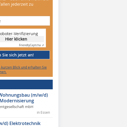
allen jederzeit zu
oboter-Verifizierung
Hier klicken
Friendly
Captcha ⇗
Sie sich jetzt an!
n kurzen Blick und erhalten Sie
nen.
r Wohnungsbau (m/w/d)
 Modernisierung
ntgesellschaft mbH
in Essen
w/d) Elektrotechnik