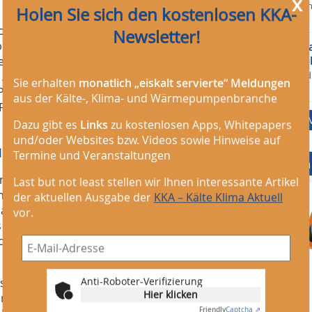
x
Salvia Elektrote
Holen Sie sich den kostenlosen KKA-
vor 16 h
Komponenten- und Systemherstellern
Newsletter!
 bei den einzelnen Komponenten, bei
Elektroinstal
Elektrotechni
hme der Wärmepumpen sowie der
n Anforderungen und Bedürfnissen
Stadt Fürstenfel
Sie erhalten
monatlich „eiskalt servierte“ Meldungen
lus für die Teilnehmer war, dass viele
vor 16 h
aus der Kälte-, Klima- und Wärmepumpenbranche
Foyer-Expo die Innovationen direkt
Dazu gibt es
Links
zu kostenlosen Apps, Whitepapers
und/oder Websites bzw. Videos sowie Hinweise auf
u
Termine und Veranstaltungen
Mediadaten
esamt 20 Unternehmen und Verbänden
Last but not least stellen wir Ihnen interessante Artikel
det. Hier hatten die Teilnehmer die
der aktuellen Ausgabe der
KKA – Kälte Klima Aktuell
hafter Komponenten- und
vor.
em In- und Ausland in aller Ruhe und
che Dialog stand auch hier zwei Tage
Anti-Roboter-Verifizierung
ich wieder als Marktplatz zum
Hier klicken
n zwischen Wissenschaft, Entwicklung
Friendly
Captcha ⇗