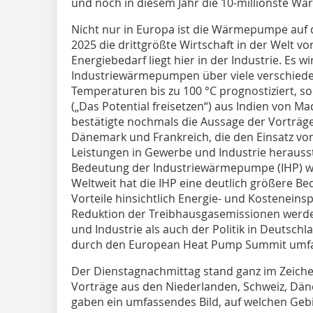
und noch in diesem Jahr die 10-millionste Wä
Nicht nur in Europa ist die Wärmepumpe auf
2025 die drittgrößte Wirtschaft in der Welt v
Energiebedarf liegt hier in der Industrie. Es wi
Industriewärmepumpen über viele verschiede
Temperaturen bis zu 100 °C prognostiziert, so
(„Das Potential freisetzen“) aus Indien von 
bestätigte nochmals die Aussage der Vorträge
Dänemark und Frankreich, die den Einsatz 
Leistungen in Gewerbe und Industrie herausst
Bedeutung der Industriewärmepumpe (IHP) wo
Weltweit hat die IHP eine deutlich größere Be
Vorteile hinsichtlich Energie- und Kosteneins
Reduktion der Treibhausgasemissionen werd
und Industrie als auch der Politik in Deuts
durch den European Heat Pump Summit umfas
Der Dienstagnachmittag stand ganz im Zeich
Vorträge aus den Niederlanden, Schweiz, Dä
gaben ein umfassendes Bild, auf welchen Ge