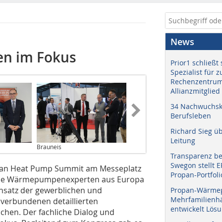
News
en im Fokus
Prior1 schließt 
Spezialist für 
Rechenzentrum
Allianzmitglied
34 Nachwuchskr
Berufsleben
Richard Sieg ü
Leitung
Brauneis
Transparenz b
Swegon stellt 
pean Heat Pump Summit am Messeplatz
Propan-Portfoli
h die Wärmepumpenexperten aus Europa
nsatz der gewerblichen und
Propan-Wärme
Mehrfamilienhä
verbundenen detaillierten
entwickelt Lös
hen. Der fachliche Dialog und