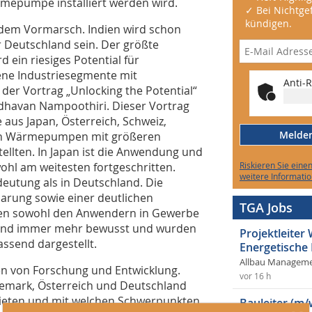
rmepumpe installiert werden wird.
✓ Bei Nichtgef
kündigen.
 dem Vormarsch. Indien wird schon
or Deutschland sein. Der größte
rd ein riesiges Potential für
ne Industriesegmente mit
Anti-R
 der Vortrag „Unlocking the Potential“
Madhavan Nampoothiri. Dieser Vortrag
 aus Japan, Österreich, Schweiz,
Melden 
von Wärmepumpen mit größeren
ellten. In Japan ist die Anwendung und
hl am weitesten fortgeschritten.
Riskieren Sie eine
weitere Informatio
deutung als in Deutschland. Die
parung sowie einer deutlichen
TGA Jobs
en sowohl den Anwendern in Gewerbe
chland immer mehr bewusst und wurden
Projektleite
send dargestellt.
Energetische
Allbau Manageme
en von Forschung und Entwicklung.
vor 16 h
nemark, Österreich und Deutschland
bieten und mit welchen Schwerpunkten
Bauleiter (m/