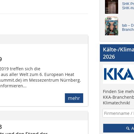
SHK Pro
SHK-H
tab – 
Branch
Kälte-/Klim
2026
9
019 treffen sich die
s aller Welt zum 6. European Heat
ummit.de) im Messezentrum Nürnberg.
informieren...
Finden Sie mehr
KKA-Branchenb
mehr
Klimatechnik!
3
A
hts und den Stand der