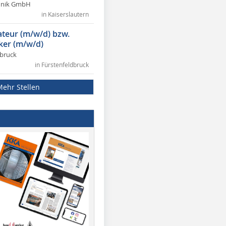
chnik GmbH
in Kaiserslautern
lateur (m/w/d) bzw.
ker (m/w/d)
dbruck
in Fürstenfeldbruck
Mehr Stellen