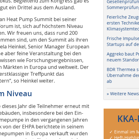
okus. Begleitend zum Kongress gab es
Gesellenprüfun
gut ein Drittel aus dem Ausland.
Sommerprüfung
Feierliche Zeug
pean Heat Pump Summit bei seiner
ersten Technik
orum ist, sich auf höchstem Niveau
Klimasystemtec
. Wir freuen uns, dass rund 200
Frische Impuls
ommen sind, um den Summit als ihren
Startups auf de
iela Heinkel, Senior Manager European
e aber feine Veranstaltung bei den
Aggreko baut P
hwissen wie Forschungsergebnissen,
neuem Standort
n Märkten in Europa und weltweit. Der
BDR Thermea sc
stklassiger Treffpunkt das
Übernahme der 
ern“, so Heinkel weiter.
ab
m Niveau
» Weitere News
ieses Jahr die Teilnehmer erneut mit
ebäuden, insbesondere bei den Ein-
KKA-
ärmepumpe in den vergangenen Jahren
 von der EHPA berichtete in seinem
✓ Einmal im M
ärmepumpen in Europa verkauft wurden
✓ Heft-Highli