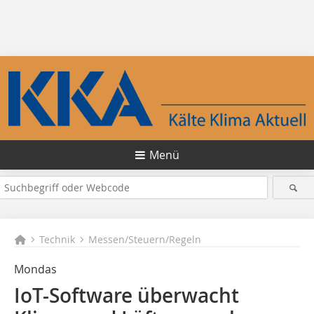
Menü
Technik
Messen/Steuern/Regeln
Mondas
IoT-Software überwacht