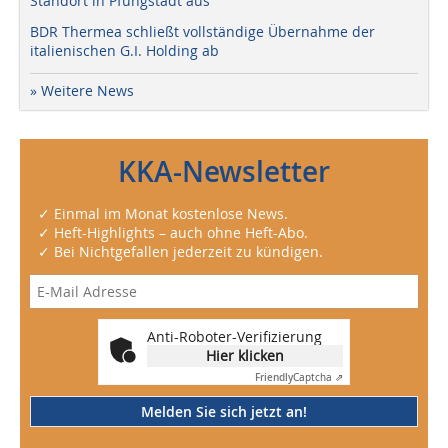
Standort in Pfungstadt aus
BDR Thermea schließt vollständige Übernahme der
italienischen G.I. Holding ab
» Weitere News
KKA-Newsletter
✓ Einmal im Monat kostenlose News.
✓ Heft-Highlights – auch ohne Heft-Abo.
✓ Bei Nichtgefallen jederzeit zu kündigen.
Anti-Roboter-Verifizierung
Hier klicken
Friendly
Captcha ⇗
Melden Sie sich jetzt an!