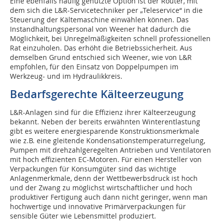
Eine ebenfalls häufig genutzte Option ist der Router, mit
dem sich die L&R-Servicetechniker per „Teleservice“ in die
Steuerung der Kältemaschine einwählen können. Das
Instandhaltungspersonal von Weener hat dadurch die
Möglichkeit, bei Unregelmäßigkeiten schnell professionellen
Rat einzuholen. Das erhöht die Betriebssicherheit. Aus
demselben Grund entschied sich Weener, wie von L&R
empfohlen, für den Einsatz von Doppelpumpen im
Werkzeug- und im Hydraulikkreis.
Bedarfsgerechte Kälteerzeugung
L&R-Anlagen sind für die Effizienz ihrer Kälteerzeugung
bekannt. Neben der bereits erwähnten Winterentlastung
gibt es weitere energiesparende Konstruktionsmerkmale
wie z.B. eine gleitende Kondensationstemperaturregelung,
Pumpen mit drehzahlgeregelten Antrieben und Ventilatoren
mit hoch effizienten EC-Motoren. Für einen Hersteller von
Verpackungen für Konsumgüter sind das wichtige
Anlagenmerkmale, denn der Wettbewerbsdruck ist hoch
und der Zwang zu möglichst wirtschaftlicher und hoch
produktiver Fertigung auch dann nicht geringer, wenn man
hochwertige und innovative Primärverpackungen für
sensible Güter wie Lebensmittel produziert.