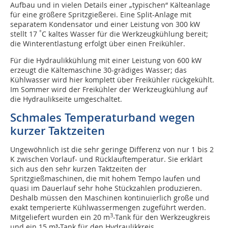
Aufbau und in vielen Details einer „typischen“ Kälteanlage
für eine größere Spritzgießerei. Eine Split-Anlage mit
separatem Kondensator und einer Leistung von 300 kW
°
stellt 17
C kaltes Wasser für die Werkzeugkühlung bereit;
die Winterentlastung erfolgt über einen Freikühler.
Für die Hydraulikkühlung mit einer Leistung von 600 kW
erzeugt die Kältemaschine 30-grädiges Wasser; das
Kühlwasser wird hier komplett über Freikühler rückgekühlt.
Im Sommer wird der Freikühler der Werkzeugkühlung auf
die Hydraulikseite umgeschaltet.
Schmales Temperaturband wegen
kurzer Taktzeiten
Ungewöhnlich ist die sehr geringe Differenz von nur 1 bis 2
K zwischen Vorlauf- und Rücklauftemperatur. Sie erklärt
sich aus den sehr kurzen Taktzeiten der
Spritzgießmaschinen, die mit hohem Tempo laufen und
quasi im Dauerlauf sehr hohe Stückzahlen produzieren.
Deshalb müssen den Maschinen kontinuierlich große und
exakt temperierte Kühlwassermengen zugeführt werden.
3
Mitgeliefert wurden ein 20 m
-Tank für den Werkzeugkreis
und ein 15 m³-Tank für den Hydraulikkreis.