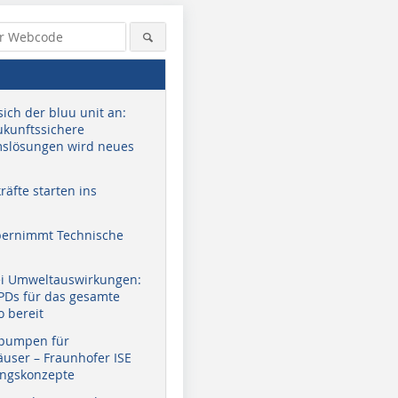
sich der bluu unit an:
zukunftssichere
slösungen wird neues
äfte starten ins
bernimmt Technische
ei Umweltauswirkungen:
EPDs für das gesamte
o bereit
pumpen für
user – Fraunhofer ISE
ungskonzepte