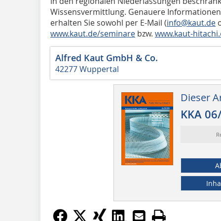
in den regionalen Niederlassungen beschränke
Wissensvermittlung. Genauere Informationen 
erhalten Sie sowohl per E-Mail (
info@kaut.de
o
www.kaut.de/seminare
bzw.
www.kaut-hitachi
Alfred Kaut GmbH & Co.
42277 Wuppertal
Dieser Ar
KKA 06
R
A
Inha