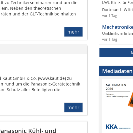
ädt zu Technikerseminaren rund um die
LWL-Klinik für Fo
 ein. Neben den theoretischen
Dortmund - Wilfri
räten und der GLT-Technik beinhalten
vor 1 Tag
Mechatronike
mehr
Uniklinikum Erla
vor 1 Tag
Mediadaten
ed Kaut GmbH & Co. (www.kaut.de) zu
en rund um die Panasonic-Gerätetechnik
um Schutz aller Beteiligten die
mehr
Panasonic Kühl- und