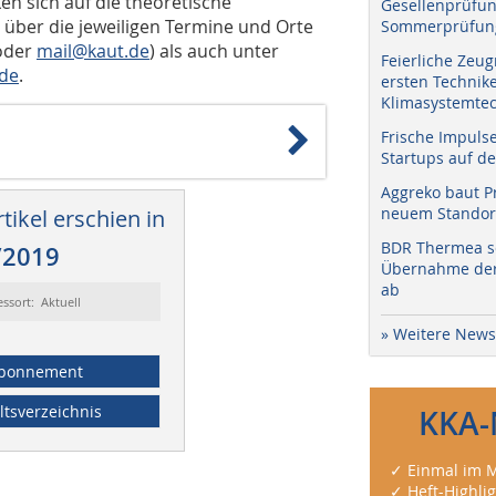
n sich auf die theoretische
Gesellenprüfun
über die jeweiligen Termine und Orte
Sommerprüfung
der
mail@kaut.de
) als auch unter
Feierliche Zeug
.de
.
ersten Technik
Klimasystemtec
Frische Impuls
Startups auf de
Aggreko baut P
neuem Standort
tikel erschien in
BDR Thermea sc
/2019
Übernahme der 
ab
essort: Aktuell
» Weitere News
bonnement
ltsverzeichnis
KKA-
✓ Einmal im M
✓ Heft-Highli