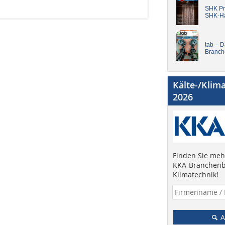
SHK Pro
SHK-H
tab – 
Branch
Kälte-/Klim
2026
Finden Sie mehr
KKA-Branchenb
Klimatechnik!
A