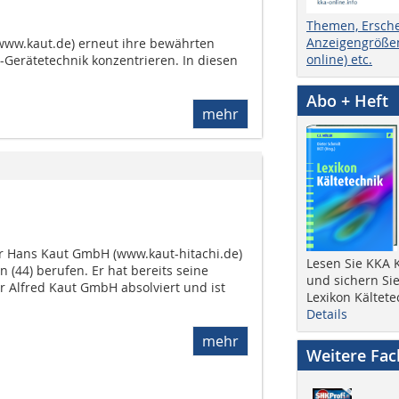
Themen, Ersch
Anzeigengrößen
(www.kaut.de) erneut ihre bewährten
online) etc.
-Gerätetechnik konzentrieren. In diesen
Abo + Heft
mehr
r Hans Kaut GmbH (www.kaut-hitachi.de)
Lesen Sie KKA K
 (44) berufen. Er hat bereits seine
und sichern Sie
r Alfred Kaut GmbH absolviert und ist
Lexikon Kältete
Details
mehr
Weitere Fa