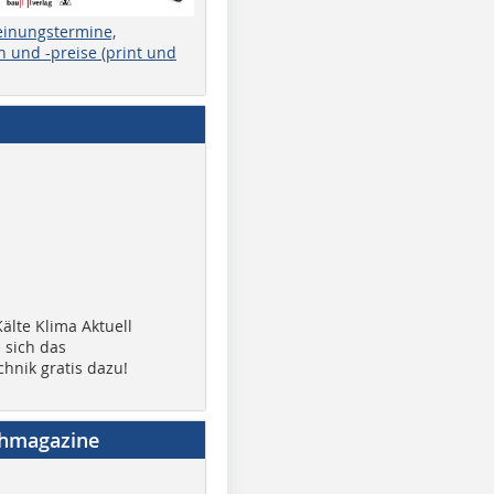
einungstermine,
 und -preise (print und
älte Klima Aktuell
 sich das
chnik gratis dazu!
chmagazine