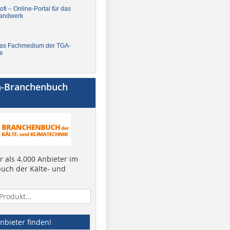
fi – Online-Portal für das
andwerk
Das Fachmedium der TGA-
e
a-Branchenbuch
 als 4.000 Anbieter im
uch der Kälte- und
nbieter finden!