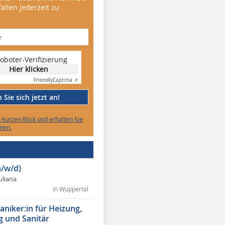
allen jederzeit zu
oboter-Verifizierung
Hier klicken
Friendly
Captcha ⇗
Sie sich jetzt an!
n kurzen Blick und erhalten Sie
nen.
/w/d)
Juliana
in Wuppertal
niker:in für Heizung,
g und Sanitär