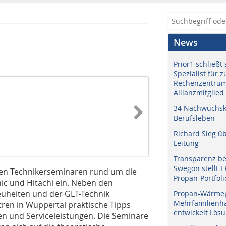
News
Prior1 schließt 
Spezialist für 
Rechenzentrum
Allianzmitglied
34 Nachwuchskr
Berufsleben
Richard Sieg ü
Leitung
Transparenz b
Swegon stellt 
hren Technikerseminaren rund um die
Propan-Portfoli
nic und Hitachi ein. Neben den
uheiten und der GLT-Technik
Propan-Wärme
Mehrfamilienhä
ren in Wuppertal praktische Tipps
entwickelt Lös
n und Serviceleistungen. Die Seminare