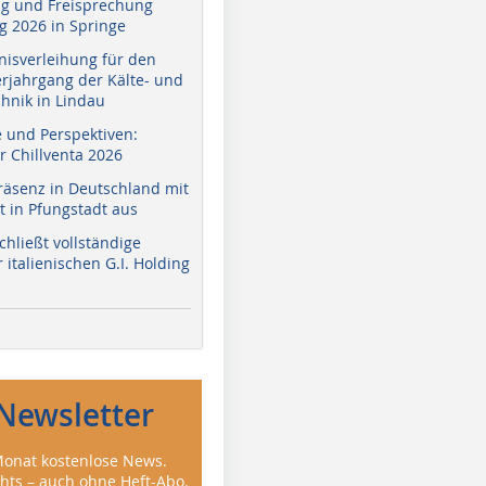
g und Freisprechung
 2026 in Springe
nisverleihung für den
erjahrgang der Kälte- und
hnik in Lindau
e und Perspektiven:
r Chillventa 2026
räsenz in Deutschland mit
 in Pfungstadt aus
hließt vollständige
italienischen G.I. Holding
Newsletter
onat kostenlose News.
ghts – auch ohne Heft-Abo.