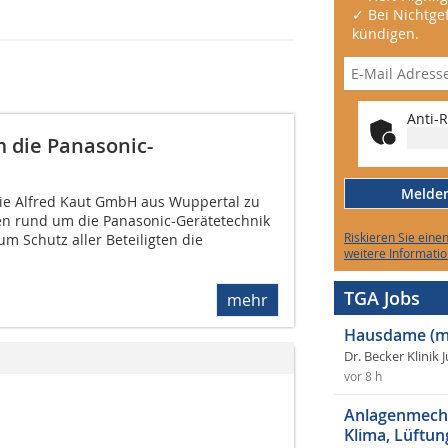
✓ Bei Nichtgef
kündigen.
Anti-R
 die Panasonic-
Melden 
die Alfred Kaut GmbH aus Wuppertal zu
en rund um die Panasonic-Gerätetechnik
Riskieren Sie eine
um Schutz aller Beteiligten die
weitere Informatio
TGA Jobs
mehr
Hausdame (m
Dr. Becker Klinik 
vor 8 h
Anlagenmecha
Klima, Lüftun