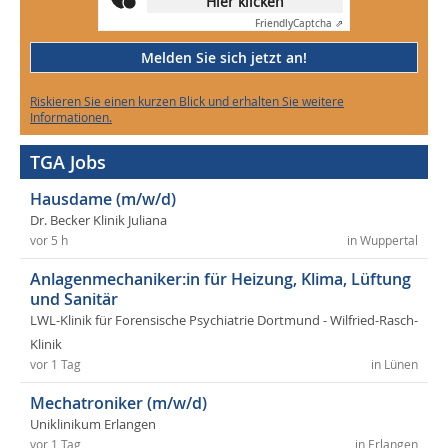
Hier klicken
Friendly
Captcha ⇗
Melden Sie sich jetzt an!
Riskieren Sie einen kurzen Blick und erhalten Sie weitere
Informationen.
TGA Jobs
Hausdame (m/w/d)
Dr. Becker Klinik Juliana
vor 5 h
in Wuppertal
Anlagenmechaniker:in für Heizung, Klima, Lüftung
und Sanitär
LWL-Klinik für Forensische Psychiatrie Dortmund - Wilfried-Rasch-
Klinik
vor 1 Tag
in Lünen
Mechatroniker (m/w/d)
Uniklinikum Erlangen
vor 1 Tag
in Erlangen