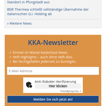
Standort in Pfungstadt aus
BDR Thermea schließt vollständige Übernahme der
italienischen G.I. Holding ab
» Weitere News
KKA-Newsletter
✓ Einmal im Monat kostenlose News.
✓ Heft-Highlights – auch ohne Heft-Abo.
✓ Bei Nichtgefallen jederzeit zu kündigen.
Anti-Roboter-Verifizierung
Hier klicken
Friendly
Captcha ⇗
Melden Sie sich jetzt an!