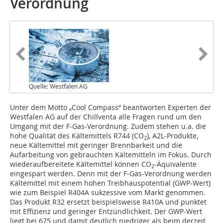
Verordnung
Quelle: Westfalen AG
Unter dem Motto „Cool Compass“ beantworten Experten der
Westfalen AG auf der Chillventa alle Fragen rund um den
Umgang mit der F-Gas-Verordnung. Zudem stehen u.a. die
hohe Qualität des Kältemittels R744 (CO
), A2L-Produkte,
2
neue Kältemittel mit geringer Brennbarkeit und die
Aufarbeitung von gebrauchten Kältemitteln im Fokus. Durch
wiederaufbereitete Kältemittel können CO
-Äquivalente
2
eingespart werden. Denn mit der F-Gas-Verordnung werden
Kältemittel mit einem hohen Treibhauspotential (GWP-Wert)
wie zum Beispiel R404A sukzessive vom Markt genommen.
Das Produkt R32 ersetzt beispielsweise R410A und punktet
mit Effizienz und geringer Entzündlichkeit. Der GWP-Wert
liegt bei 675 und damit deutlich niedriger als beim derzeit