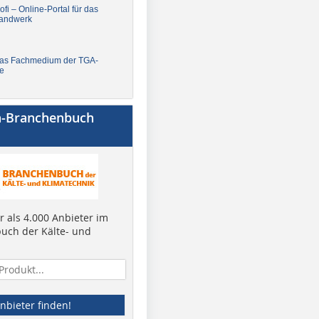
fi – Online-Portal für das
andwerk
Das Fachmedium der TGA-
e
a-Branchenbuch
 als 4.000 Anbieter im
uch der Kälte- und
nbieter finden!