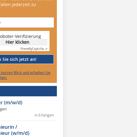
allen jederzeit zu
oboter-Verifizierung
Hier klicken
Friendly
Captcha ⇗
Sie sich jetzt an!
n kurzen Blick und erhalten Sie
nen.
r (m/w/d)
ngen
in Erlangen
ieurin /
ieur (w/m/d)