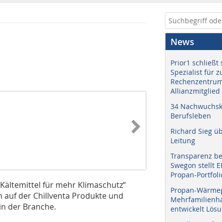
News
Prior1 schließt 
Spezialist für 
Rechenzentrum
Allianzmitglied
34 Nachwuchskr
Berufsleben
Richard Sieg ü
Leitung
Transparenz b
Swegon stellt 
Propan-Portfoli
Kältemittel für mehr Klimaschutz“
Propan-Wärme
 auf der Chillventa Produkte und
Mehrfamilienhä
 in der Branche.
entwickelt Lös