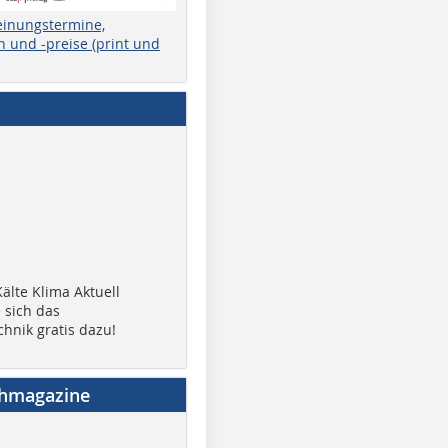
einungstermine,
 und -preise (print und
älte Klima Aktuell
 sich das
chnik gratis dazu!
chmagazine