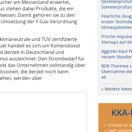
Gesellenprüfun
sucher am Messestand erwartet,
Sommerprüfung
s stehen dabei Produkte, die ein
fweisen. Damit gehören sie zu den
Feierliche Zeug
e Umsetzung der F-Gas-Verordnung
ersten Technik
Klimasystemtec
Frische Impuls
klimaneutrale und TÜV-zertifizierte
Startups auf de
ukt handelt es sich um Kohlendioxid
Aggreko baut P
nd derzeit in Deutschland und
neuem Standort
benso auszeichnet: Den Strombedarf für
eckt das Unternehmen vollständig über
BDR Thermea sc
sionen, die derzeit noch beim
Übernahme der 
ab
tehen, werden über
» Weitere News
KKA-
✓ Einmal im M
✓ Heft-Highli