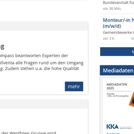
Bundesanstalt fü
vor 36 Min.
Monteur/-in 
(m/w/d)
Gemeindewerke 
vor 3 h
i
ng
ompass beantworten Experten der
illventa alle Fragen rund um den Umgang
g. Zudem stehen u.a. die hohe Qualität
Mediadaten
mehr
t der Westfalen Gruppe wird