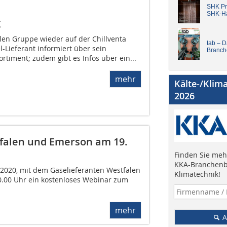
SHK Pro
SHK-H
g
len Gruppe wieder auf der Chillventa
tab – 
l-Lieferant informiert über sein
Branch
timent; zudem gibt es Infos über ein...
mehr
Kälte-/Klim
2026
falen und Emerson am 19.
Finden Sie mehr
KKA-Branchenb
 2020, mit dem Gaselieferanten Westfalen
Klimatechnik!
00 Uhr ein kostenloses Webinar zum
mehr
A