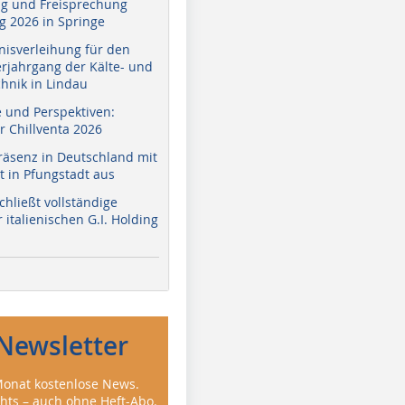
g und Freisprechung
 2026 in Springe
nisverleihung für den
erjahrgang der Kälte- und
hnik in Lindau
e und Perspektiven:
r Chillventa 2026
räsenz in Deutschland mit
 in Pfungstadt aus
hließt vollständige
italienischen G.I. Holding
Newsletter
onat kostenlose News.
ghts – auch ohne Heft-Abo.