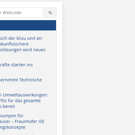
sich der bluu unit an:
zukunftssichere
slösungen wird neues
äfte starten ins
bernimmt Technische
ei Umweltauswirkungen:
EPDs für das gesamte
o bereit
pumpen für
user – Fraunhofer ISE
ungskonzepte