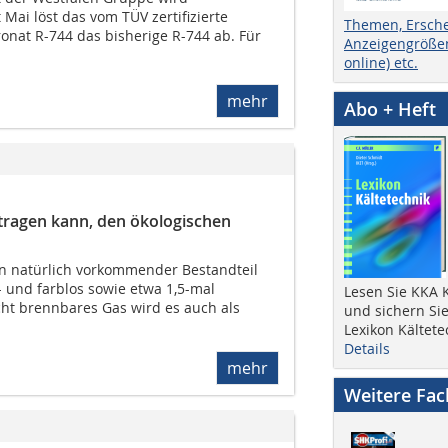
 Mai löst das vom TÜV zertifizierte
Themen, Ersch
ronat R-744 das bisherige R-744 ab. Für
Anzeigengrößen
online) etc.
mehr
Abo + Heft
itragen kann, den ökologischen
ein natürlich vorkommender Bestandteil
 und farblos sowie etwa 1,5-mal
Lesen Sie KKA K
icht brennbares Gas wird es auch als
und sichern Sie
Lexikon Kältete
Details
mehr
Weitere Fa