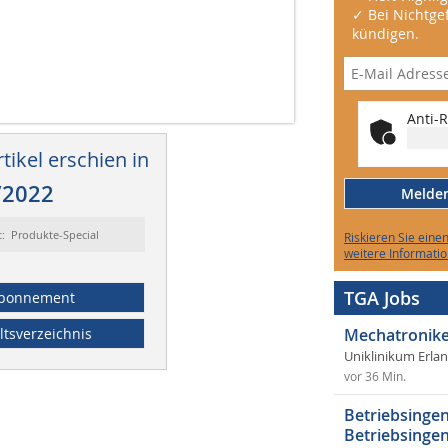
✓ Bei Nichtgef
kündigen.
Anti-R
tikel erschien in
/2022
Melden 
t: Produkte-Special
Riskieren Sie eine
weitere Informatio
TGA Jobs
bonnement
ltsverzeichnis
Mechatronike
Uniklinikum Erla
vor 36 Min.
Betriebsingen
Betriebsingen