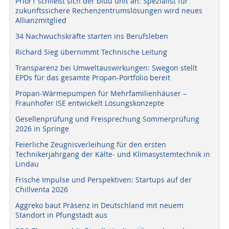
Prior1 schließt sich der bluu unit an: Spezialist für
zukunftssichere Rechenzentrumslösungen wird neues
Allianzmitglied
34 Nachwuchskräfte starten ins Berufsleben
Richard Sieg übernimmt Technische Leitung
Transparenz bei Umweltauswirkungen: Swegon stellt
EPDs für das gesamte Propan-Portfolio bereit
Propan-Wärmepumpen für Mehrfamilienhäuser –
Fraunhofer ISE entwickelt Lösungskonzepte
Gesellenprüfung und Freisprechung Sommerprüfung
2026 in Springe
Feierliche Zeugnisverleihung für den ersten
Technikerjahrgang der Kälte- und Klimasystemtechnik in
Lindau
Frische Impulse und Perspektiven: Startups auf der
Chillventa 2026
Aggreko baut Präsenz in Deutschland mit neuem
Standort in Pfungstadt aus