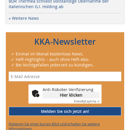
BDR Thermea schließt vollständige Übernahme der
italienischen G.I. Holding ab
» Weitere News
KKA-Newsletter
✓ Einmal im Monat kostenlose News.
✓ Heft-Highlights – auch ohne Heft-Abo.
✓ Bei Nichtgefallen jederzeit zu kündigen.
Anti-Roboter-Verifizierung
Hier klicken
Friendly
Captcha ⇗
Melden Sie sich jetzt an!
Riskieren Sie einen kurzen Blick und erhalten Sie weitere
Informationen.