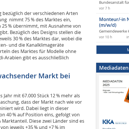
Bundesanstalt fü
vor 7 h
g bezüglich der verschiedenen Arten
Monteur/-in 
ung nimmt 75 % des Marktes ein,
(m/w/d)
en 25 % übernimmt, mit Ausnahme von
Gemeindewerke 
ibt. Bezüglich des Designs stellen die
vor 10 h
i
eils 30 % des Marktes dar, wobei die
tten- und die Kanalklimageräte
ierteln des Marktes für Modelle ohne
-Arabien gibt es ausschließlich
Mediadaten
wachsender Markt bei
Jahr mit 67.000 Stück 12 % mehr als
rraschung, dass der Markt nach wie vor
iert wird. Dabei liegt in dieser
n 40 % auf Position eins, gefolgt von
 Marktanteil. Diese zwei Länder sind es
von jeweils +35 % und +7 % im