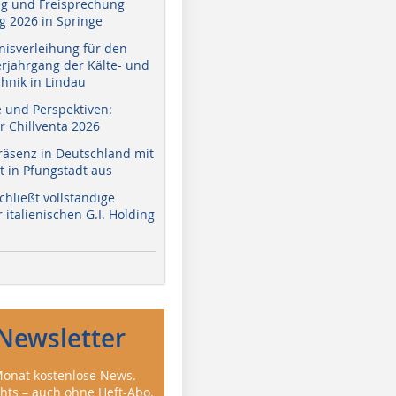
g und Freisprechung
 2026 in Springe
nisverleihung für den
erjahrgang der Kälte- und
hnik in Lindau
e und Perspektiven:
r Chillventa 2026
räsenz in Deutschland mit
 in Pfungstadt aus
hließt vollständige
italienischen G.I. Holding
Newsletter
onat kostenlose News.
ghts – auch ohne Heft-Abo.