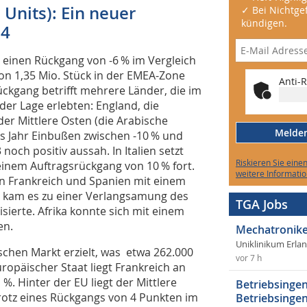
Units): Ein neuer
✓ Bei Nichtgef
kündigen.
14
 einen Rückgang von -6 % im Vergleich
on 1,35 Mio. Stück in der EMEA-Zone
Anti-R
Rückgang betrifft mehrere Länder, die im
der Lage erlebten: England, die
er Mittlere Osten (die Arabische
Melden 
s Jahr Einbußen zwischen -10 % und
noch positiv aussah. In Italien setzt
Riskieren Sie eine
einem Auftragsrückgang von 10 % fort.
weitere Informatio
in Frankreich und Spanien mit einem
ei kam es zu einer Verlangsamung des
TGA Jobs
sierte. Afrika konnte sich mit einem
en.
Mechatronike
Uniklinikum Erla
schen Markt erzielt, was etwa 262.000
vor 7 h
uropäischer Staat liegt Frankreich an
 %. Hinter der EU liegt der Mittlere
Betriebsingen
rotz eines Rückgangs von 4 Punkten im
Betriebsingen