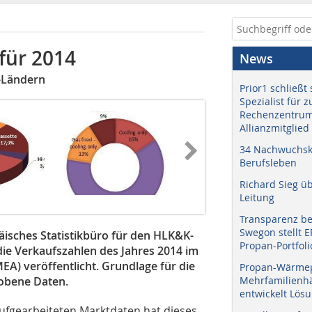
für 2014
News
-Ländern
Prior1 schließt 
Spezialist für 
Rechenzentrum
Allianzmitglied
34 Nachwuchskr
Berufsleben
Richard Sieg ü
Leitung
Transparenz b
Swegon stellt 
päisches Statistikbüro für den HLK&K-
Propan-Portfoli
 die Verkaufszahlen des Jahres 2014 im
EA) veröffentlicht. Grundlage für die
Propan-Wärme
hobene Daten.
Mehrfamilienhä
entwickelt Lös
aufgearbeiteten Marktdaten hat dieses