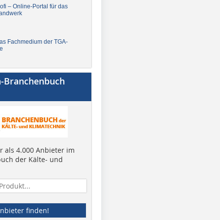
fi – Online-Portal für das
andwerk
Das Fachmedium der TGA-
e
a-Branchenbuch
 als 4.000 Anbieter im
uch der Kälte- und
nbieter finden!