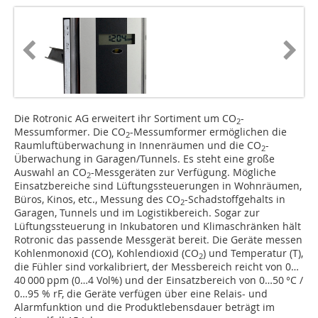
Die Rotronic AG erweitert ihr Sortiment um CO
-
2
Messumformer. Die CO
-Messumformer ermöglichen die
2
Raumluft­überwachung in Innenräumen und die CO
-
2
Überwachung in Garagen/Tunnels. Es steht eine große
Auswahl an CO
-Messgeräten zur Verfügung. Mögliche
2
Einsatzbereiche sind Lüftungssteuerungen in Wohnräumen,
Büros, Kinos, etc., Messung des CO
-Schadstoffgehalts in
2
Garagen, Tunnels und im Logis­tikbereich. Sogar zur
Lüftungssteuerung in Inkubatoren und Klimaschränken hält
Rotronic das passende Messgerät bereit. Die Geräte messen
Kohlenmonoxid (CO), Kohlendioxid (CO
) und Temperatur (T),
2
die Fühler sind vorkalibriert, der Messbereich reicht von 0…
40 000 ppm (0…4 Vol%) und der Einsatzbereich von 0…50 °C /
0…95 % rF, die Geräte verfügen über eine Relais- und
Alarmfunktion und die Produktlebensdauer beträgt im