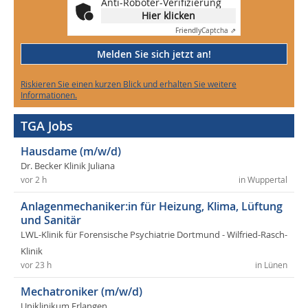
Anti-Roboter-Verifizierung
Hier klicken
Friendly
Captcha ⇗
Melden Sie sich jetzt an!
Riskieren Sie einen kurzen Blick und erhalten Sie weitere
Informationen.
TGA Jobs
Hausdame (m/w/d)
Dr. Becker Klinik Juliana
vor 2 h
in Wuppertal
Anlagenmechaniker:in für Heizung, Klima, Lüftung
und Sanitär
LWL-Klinik für Forensische Psychiatrie Dortmund - Wilfried-Rasch-
Klinik
vor 23 h
in Lünen
Mechatroniker (m/w/d)
Uniklinikum Erlangen