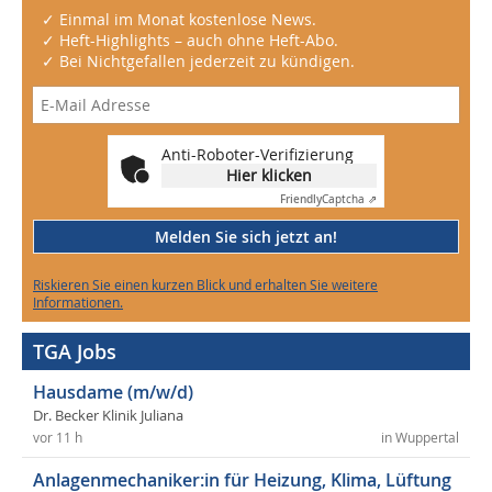
✓ Einmal im Monat kostenlose News.
✓ Heft-Highlights – auch ohne Heft-Abo.
✓ Bei Nichtgefallen jederzeit zu kündigen.
Anti-Roboter-Verifizierung
Hier klicken
Friendly
Captcha ⇗
Melden Sie sich jetzt an!
Riskieren Sie einen kurzen Blick und erhalten Sie weitere
Informationen.
TGA Jobs
Hausdame (m/w/d)
Dr. Becker Klinik Juliana
vor 11 h
in Wuppertal
Anlagenmechaniker:in für Heizung, Klima, Lüftung