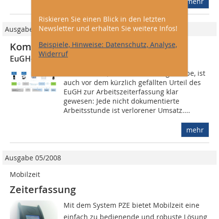
mehr
Riskieren Sie einen Blick in den letzten
Newsletter und erhalten Sie weitere Infos!
Ausgabe 04/2020
Beispiele, Hinweise: Datenschutz, Analyse,
Kommt Zeit, kommt Rat
Widerruf
EuGH-Urteil zur Arbeitszeiterfassung
Im Handwerk, vor allem im Baugewerbe, ist
auch vor dem kürzlich gefällten Urteil des
EuGH zur Arbeitszeiterfassung klar
gewesen: Jede nicht dokumentierte
Arbeitsstunde ist verlorener Umsatz....
mehr
Ausgabe 05/2008
Mobilzeit
Zeiterfassung
Mit dem System PZE bietet Mobilzeit eine
einfach zu bedienende und robuste Lösung