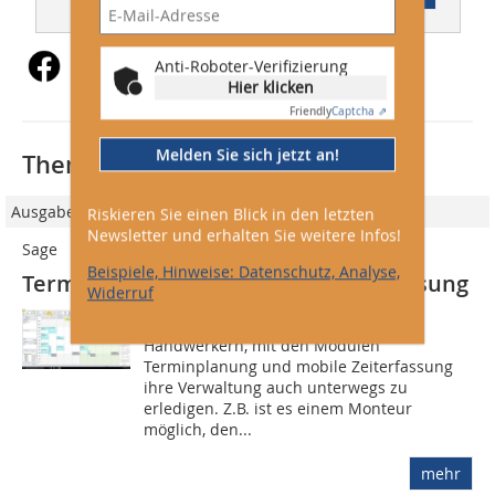
Anti-Roboter-Verifizierung
Hier klicken
Friendly
Captcha ⇗
Melden Sie sich jetzt an!
Thematisch passende Artikel:
Ausgabe 03/2016
Riskieren Sie einen Blick in den letzten
Newsletter und erhalten Sie weitere Infos!
Sage
Beispiele, Hinweise: Datenschutz, Analyse,
Terminplanung und mobile Zeiterfassung
Widerruf
Die Software Sage HWP ermöglicht es
Handwerkern, mit den Modulen
Terminplanung und mobile Zeit­erfassung
ihre Verwaltung auch unterwegs zu
erledigen. Z.B. ist es einem Monteur
möglich, den...
mehr