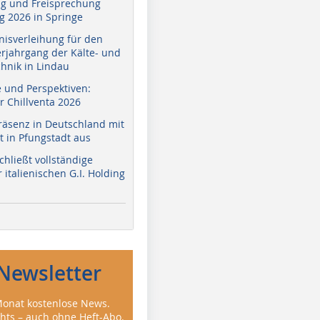
g und Freisprechung
 2026 in Springe
nisverleihung für den
erjahrgang der Kälte- und
hnik in Lindau
e und Perspektiven:
r Chillventa 2026
räsenz in Deutschland mit
 in Pfungstadt aus
hließt vollständige
italienischen G.I. Holding
Newsletter
onat kostenlose News.
ghts – auch ohne Heft-Abo.