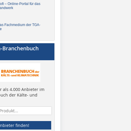
fi – Online-Portal für das
andwerk
Das Fachmedium der TGA-
e
a-Branchenbuch
 als 4.000 Anbieter im
uch der Kälte- und
nbieter finden!