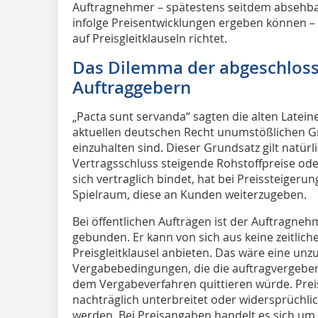
Auftragnehmer – spätestens seitdem absehbar i
infolge Preisentwicklungen ergeben können –
auf Preisgleitklauseln richtet.
Das Dilemma der abgeschloss
Auftraggebern
„Pacta sunt servanda“ sagten die alten Latein
aktuellen deutschen Recht unumstößlichen G
einzuhalten sind. Dieser Grundsatz gilt natürl
Vertragsschluss steigende Rohstoffpreise oder
sich vertraglich bindet, hat bei Preissteigeru
Spielraum, diese an Kunden weiterzugeben.
Bei öffentlichen Aufträgen ist der Auftragn
gebunden. Er kann von sich aus keine zeitlich
Preisgleitklausel anbieten. Das wäre eine un
Vergabebedingungen, die die auftragvergeben
dem Vergabeverfahren quittieren würde. Pre
nachträglich unterbreitet oder widersprüchlic
werden. Bei Preisangaben handelt es sich um