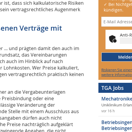
st, dass sich kalkulatorische Risiken
✓ Bei Nichtgef
 sein vertragsrechtliches Augenmerk
kündigen.
enen Verträge mit
Anti-R
er ... und prägten damit den auch im
rundsatz, das Vereinbarungen
Melden 
ich auch im Hinblick auf nach
 Lohnkosten. Wer Preise kalkuliert,
Riskieren Sie eine
ngen vertragsrechtlich praktisch keinen
weitere Informatio
TGA Jobs
ehmer an die Vergabeunterlagen
e Preisbindung oder eine
Mechatronike
zulässige Veränderung der
Uniklinikum Erla
de Stelle mit einem Ausschluss aus
vor 16 h
isangaben dürfen auch nicht
Betriebsingen
he Preise nachträglich aufgeklärt
Betriebsingen
 zwingende Angaben, die nicht