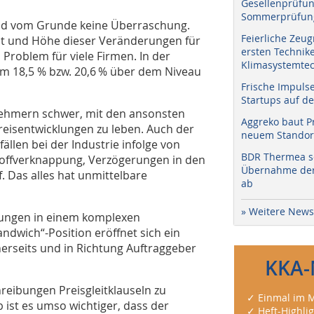
Gesellenprüfun
Sommerprüfung
ind vom Grunde keine Überraschung.
Feierliche Zeug
eit und Höhe dieser Veränderungen für
ersten Technik
Problem für viele Firmen. In der
Klimasystemtec
um 18,5 % bzw. 20,6 % über dem Niveau
Frische Impuls
Startups auf de
gnehmern schwer, mit den ansonsten
Aggreko baut P
eisentwicklungen zu leben. Auch der
neuem Standort
̈llen bei der Industrie infolge von
BDR Thermea sc
stoffverknappung, Verzögerungen in den
Übernahme der 
. Das alles hat unmittelbare
ab
» Weitere News
rungen in einem komplexen
andwich“-Position eröffnet sich ein
inerseits und in Richtung Auftraggeber
KKA-
hreibungen Preisgleitklauseln zu
✓ Einmal im M
b ist es umso wichtiger, dass der
✓ Heft-Highli