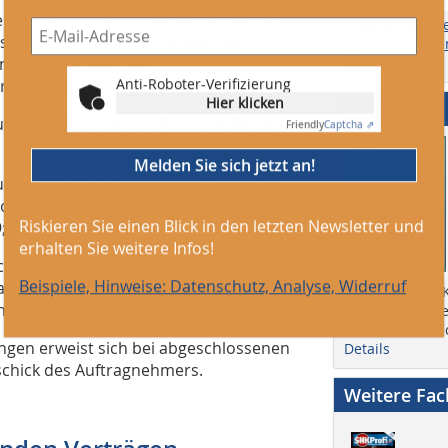
r mit anschließendem Spielraum für
Themen, Ersch
s eine Behinderungsanzeige nach § 6
Anzeigengrößen
ndest, dass sich die
online) etc.
Anti-Roboter-Verifizierung
erung nach hinten verlagern.
Hier klicken
Abo + Heft
ungen gibt es für den Auftragnehmer
Friendly
Captcha ⇗
Melden Sie sich jetzt an!
unverschuldete Verzugsprobleme für
osten werden in der Regel nicht
Riskieren Sie einen Blick in den letzten Newsletter und
 BGH vom 26.10.2017; Az. VII ZR 16/17).
erhalten Sie weitere Infos!
huldet aus der Sphäre des
Beispiele, Hinweise: Datenschutz, Analyse, Widerruf
erialkosten und alle anderen Kosten
Lesen Sie KKA K
chgesetzt werden.
und sichern Sie
Lexikon Kältete
ngen erweist sich bei abgeschlossenen
Details
schick des Auftragnehmers.
Weitere Fa