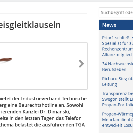
isgleitklauseln
News
Prior1 schließt 
Spezialist für 
Rechenzentrum
Allianzmitglied
34 Nachwuchskr
Berufsleben
Richard Sieg ü
Leitung
Transparenz b
 bietet der Industrieverband Technische
Swegon stellt 
g eine Baurechtshotline an. Sowohl
Propan-Portfoli
erierenden Kanzlei Dr. Dimanski,
Propan-Wärme
te in den letzten Tagen das Telefon
Mehrfamilienhä
fthema belastet die ausführenden TGA-
entwickelt Lös