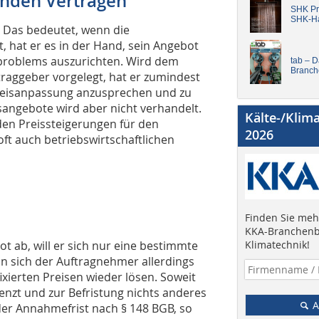
enden Verträgen
SHK Pro
SHK-H
 Das bedeutet, wenn die
, hat er es in der Hand, sein Angebot
problems auszurichten. Wird dem
tab – 
Branch
aggeber vorgelegt, hat er zumindest
Preisanpassung anzusprechen und zu
sangebote wird aber nicht verhandelt.
Kälte-/Klim
den Preissteigerungen für den
2026
ft auch betriebswirtschaftlichen
Finden Sie mehr
KKA-Branchenb
t ab, will er sich nur eine bestimmte
Klimatechnik!
ann sich der Auftragnehmer allerdings
ixierten Preisen wieder lösen. Soweit
enzt und zur Befristung nichts anderes
A
 der Annahmefrist nach § 148 BGB, so