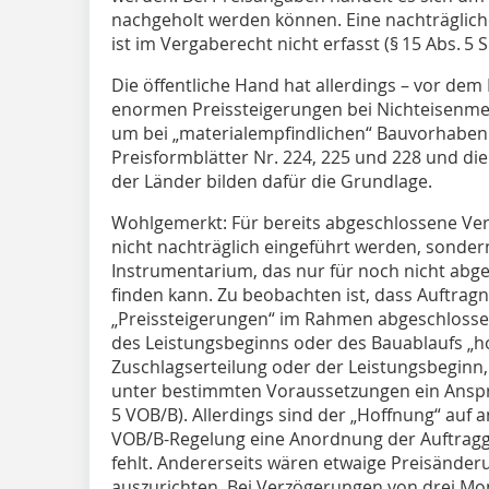
nachgeholt werden können. Eine nachträglich
ist im Vergaberecht nicht erfasst (§ 15 Abs. 5 S
Die öffentliche Hand hat allerdings – vor de
enormen Preissteigerungen bei Nichteisenmet
um bei „materialempfindlichen“ Bauvorhaben S
Preisformblätter Nr. 224, 225 und 228 und 
der Länder bilden dafür die Grundlage.
Wohlgemerkt: Für bereits abgeschlossene Ver
nicht nachträglich eingeführt werden, sondern
Instrumentarium, das nur für noch nicht ab
finden kann. Zu beobachten ist, dass Auftr
„Preissteigerungen“ im Rahmen abgeschloss
des Leistungsbeginns oder des Bauablaufs „hof
Zuschlagserteilung oder der Leistungsbeginn
unter bestimmten Voraussetzungen ein Anspr
5 VOB/B). Allerdings sind der „Hoffnung“ auf a
VOB/B-Regelung eine Anordnung der Auftragge
fehlt. Andererseits wären etwaige Preisände
auszurichten. Bei Verzögerungen von drei Mo