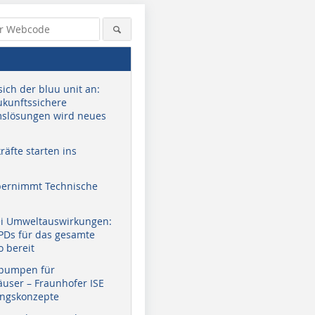
sich der bluu unit an:
zukunftssichere
slösungen wird neues
äfte starten ins
bernimmt Technische
ei Umweltauswirkungen:
EPDs für das gesamte
o bereit
pumpen für
user – Fraunhofer ISE
ungskonzepte