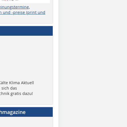
einungstermine,
 und -preise (print und
älte Klima Aktuell
 sich das
chnik gratis dazu!
chmagazine