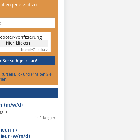
allen jederzeit zu
oboter-Verifizierung
Hier klicken
Friendly
Captcha ⇗
Sie sich jetzt an!
n kurzen Blick und erhalten Sie
nen.
r (m/w/d)
ngen
in Erlangen
ieurin /
ieur (w/m/d)