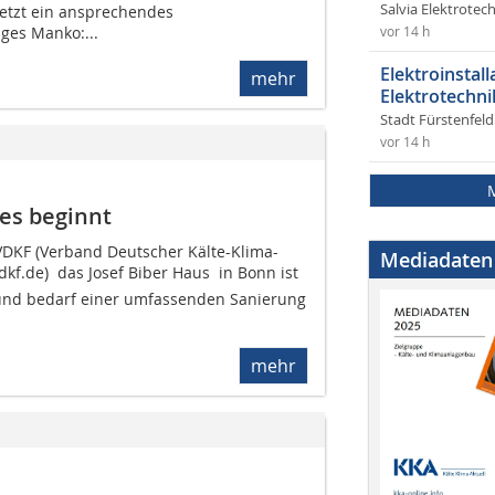
Salvia Elektrote
etzt ein ansprechendes
es Manko:...
vor 14 h
Elektroinstal
mehr
Elektrotechni
Stadt Fürstenfel
vor 14 h
auses beginnt
 VDKF (Verband Deutscher Kälte-Klima-
Mediadaten
kf.de)  das Josef Biber Haus  in Bonn ist
und bedarf einer umfassenden Sanierung
mehr