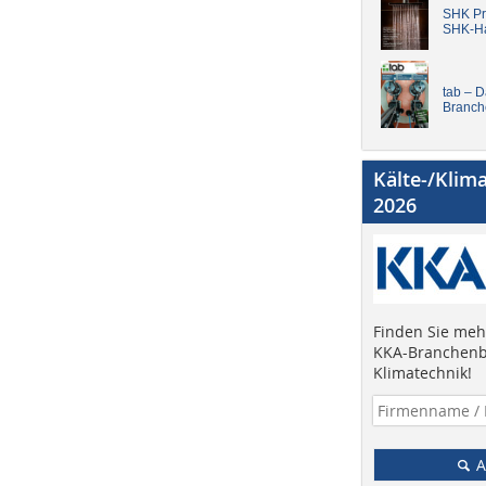
SHK Pro
SHK-H
tab – 
Branch
Kälte-/Klim
2026
Finden Sie mehr
KKA-Branchenb
Klimatechnik!
A