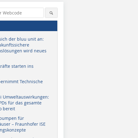
sich der bluu unit an:
zukunftssichere
slösungen wird neues
äfte starten ins
bernimmt Technische
ei Umweltauswirkungen:
EPDs für das gesamte
o bereit
pumpen für
user – Fraunhofer ISE
ungskonzepte