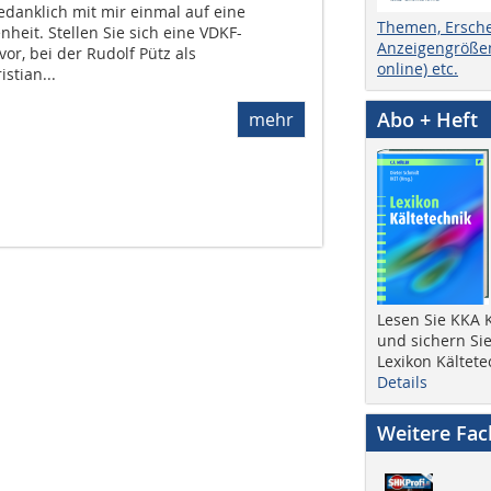
edanklich mit mir einmal auf eine
Themen, Ersch
nheit. Stellen Sie sich eine VDKF-
Anzeigengrößen
r, bei der Rudolf Pütz als
online) etc.
stian...
Abo + Heft
mehr
Lesen Sie KKA K
und sichern Sie
Lexikon Kältete
Details
Weitere Fa