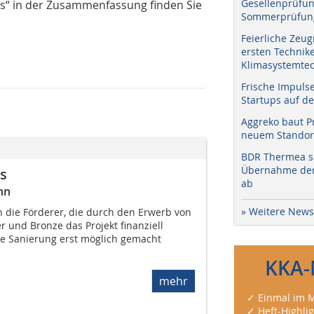
Gesellenprüfun
us“ in der Zusammenfassung finden Sie
Sommerprüfung
Feierliche Zeug
ersten Technik
Klimasystemtec
Frische Impuls
Startups auf de
Aggreko baut P
neuem Standort
BDR Thermea sc
Übernahme der 
s
ab
nn
» Weitere News
 die Förderer, die durch den Erwerb von
r und Bronze das Projekt finanziell
ie Sanierung erst möglich gemacht
KKA-
mehr
✓ Einmal im M
✓ Heft-Highli