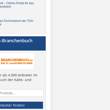
fi – Online-Portal für das
andwerk
Das Fachmedium der TGA-
e
a-Branchenbuch
 als 4.000 Anbieter im
uch der Kälte- und
nbieter finden!