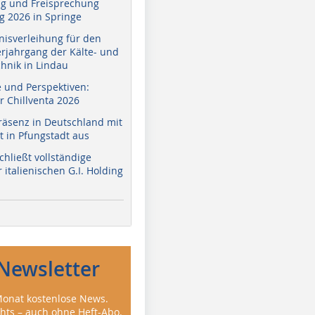
g und Freisprechung
 2026 in Springe
nisverleihung für den
erjahrgang der Kälte- und
hnik in Lindau
e und Perspektiven:
r Chillventa 2026
räsenz in Deutschland mit
 in Pfungstadt aus
hließt vollständige
italienischen G.I. Holding
Newsletter
onat kostenlose News.
ghts – auch ohne Heft-Abo.