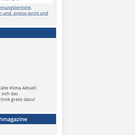
einungstermine,
 und -preise (print und
älte Klima Aktuell
 sich das
chnik gratis dazu!
chmagazine