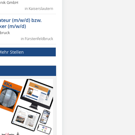
chnik GmbH
in Kaiserslautern
lateur (m/w/d) bzw.
ker (m/w/d)
dbruck
in Fürstenfeldbruck
Mehr Stellen