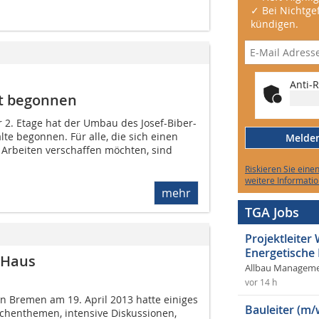
✓ Bei Nichtgef
kündigen.
Anti-R
at begonnen
r 2. Etage hat der Umbau des Josef-Biber-
te begonnen. Für alle, die sich einen
Melden 
 Arbeiten verschaffen möchten, sind
Riskieren Sie eine
weitere Informatio
mehr
TGA Jobs
Projektleite
Energetische
-Haus
Allbau Manageme
vor 14 h
 Bremen am 19. April 2013 hatte einiges
Bauleiter (m/
nchenthemen, intensive Diskussionen,