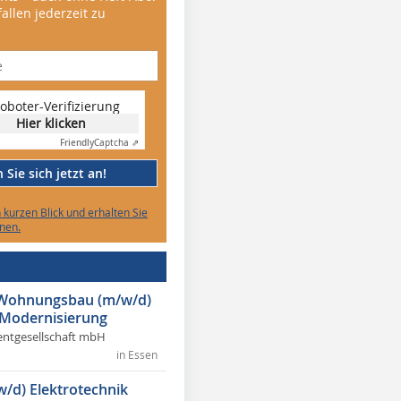
allen jederzeit zu
oboter-Verifizierung
Hier klicken
Friendly
Captcha ⇗
Sie sich jetzt an!
n kurzen Blick und erhalten Sie
nen.
r Wohnungsbau (m/w/d)
 Modernisierung
ntgesellschaft mbH
in Essen
w/d) Elektrotechnik