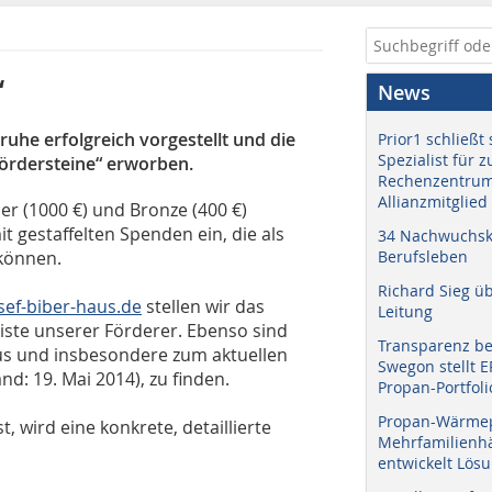
“
News
ruhe erfolgreich vorgestellt und die
Prior1 schließt 
Spezialist für 
ördersteine“ erworben.
Rechenzentrum
Allianzmitglied
ber (1000 €) und Bronze (400 €)
it gestaffelten Spenden ein, die als
34 Nachwuchskr
können.
Berufsleben
Richard Sieg ü
sef-biber-haus.de
stellen wir das
Leitung
Liste unserer Förderer. Ebenso sind
Transparenz b
s und insbesondere zum aktuellen
Swegon stellt 
and: 19. Mai 2014), zu finden.
Propan-Portfoli
Propan-Wärme
t, wird eine konkrete, detaillierte
Mehrfamilienhä
entwickelt Lös