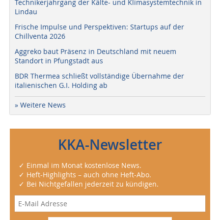
Technikerjahrgang der Kälte- und Klimasystemtechnik in
Lindau
Frische Impulse und Perspektiven: Startups auf der
Chillventa 2026
Aggreko baut Präsenz in Deutschland mit neuem
Standort in Pfungstadt aus
BDR Thermea schließt vollständige Übernahme der
italienischen G.I. Holding ab
» Weitere News
KKA-Newsletter
✓ Einmal im Monat kostenlose News.
✓ Heft-Highlights – auch ohne Heft-Abo.
✓ Bei Nichtgefallen jederzeit zu kündigen.