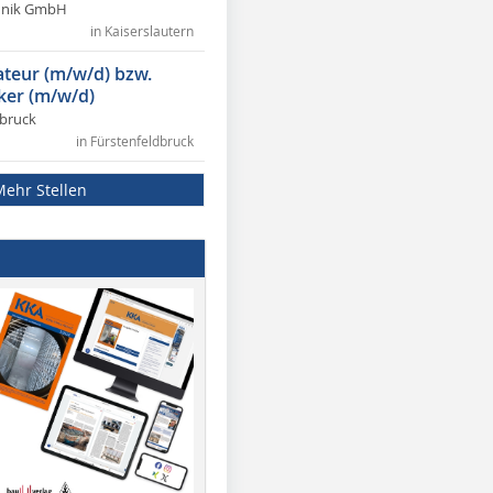
chnik GmbH
in Kaiserslautern
lateur (m/w/d) bzw.
ker (m/w/d)
dbruck
in Fürstenfeldbruck
Mehr Stellen