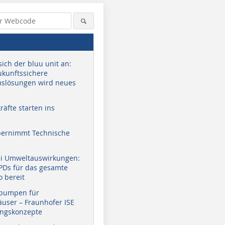
sich der bluu unit an:
zukunftssichere
slösungen wird neues
äfte starten ins
bernimmt Technische
ei Umweltauswirkungen:
EPDs für das gesamte
o bereit
pumpen für
user – Fraunhofer ISE
ungskonzepte