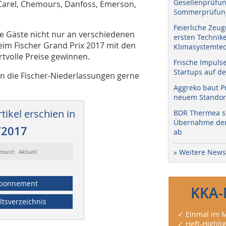
Gesellenprüfun
, Carel, Chemours, Danfoss, Emerson,
Sommerprüfung
Feierliche Zeug
e Gäste nicht nur an verschiedenen
ersten Technik
eim Fischer Grand Prix 2017 mit den
Klimasystemtec
tvolle Preise gewinnen.
Frische Impuls
Startups auf de
 die Fischer-Niederlassungen gerne
Aggreko baut P
neuem Standort
tikel erschien in
BDR Thermea sc
Übernahme der 
/2017
ab
» Weitere News
essort: Aktuell
bonnement
KKA-
ltsverzeichnis
✓ Einmal im M
✓ Heft-Highli