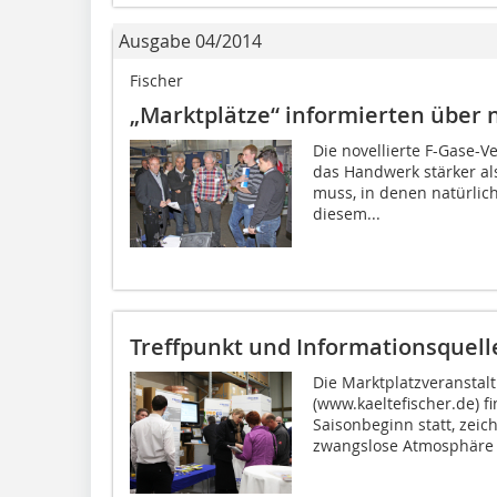
Ausgabe 04/2014
Fischer
„Marktplätze“ informierten über n
Die novellierte F-Gase-V
das Handwerk stärker al
muss, in denen natürlic
diesem...
Treffpunkt und Informationsquell
Die Marktplatzveranstal
(www.kaeltefischer.de) f
Saisonbeginn statt, zeic
zwangslose Atmosphäre 