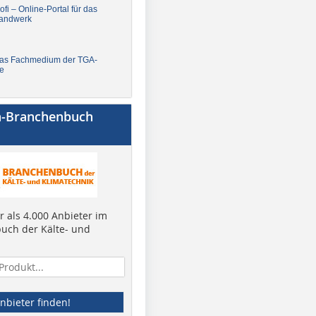
fi – Online-Portal für das
andwerk
Das Fachmedium der TGA-
e
a-Branchenbuch
 als 4.000 Anbieter im
uch der Kälte- und
nbieter finden!