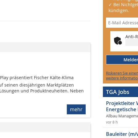
✓ Bei Nichtgef
kündigen.
Anti-R
Melden 
Riskieren Sie eine
lay präsentiert Fischer Kälte-Klima
weitere Informatio
uf seinen diesjährigen Marktplätzen
e Lösungen und Produktneuheiten. Neben
TGA Jobs
Projektleite
mehr
Energetische
Allbau Manageme
vor 8 h
Bauleiter (m/