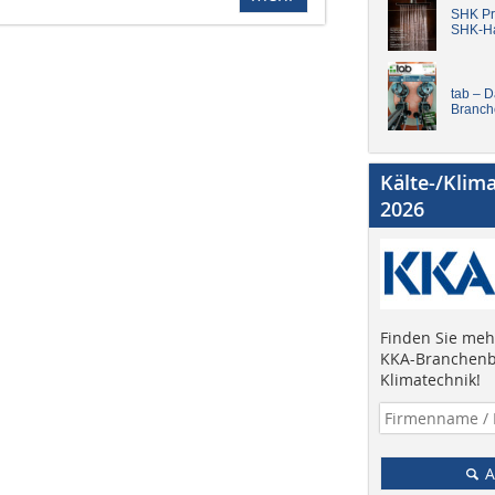
SHK Pro
SHK-H
tab – 
Branch
Kälte-/Klim
2026
Finden Sie mehr
KKA-Branchenb
Klimatechnik!
A