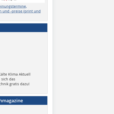
einungstermine,
 und -preise (print und
älte Klima Aktuell
 sich das
chnik gratis dazu!
chmagazine