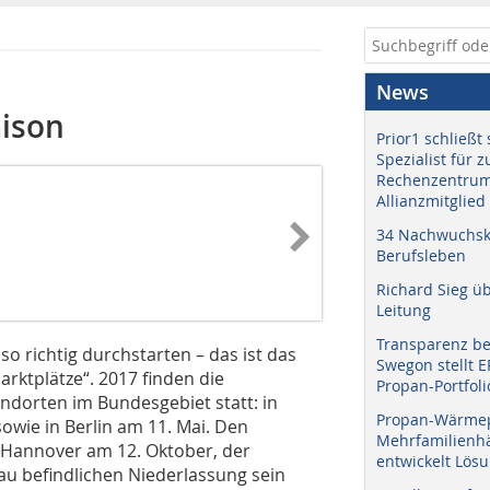
News
aison
Prior1 schließt 
Spezialist für 
Rechenzentrum
Allianzmitglied
34 Nachwuchskr
Berufsleben
Richard Sieg ü
Leitung
Transparenz b
 so richtig durchstarten – das ist das
Swegon stellt 
rktplätze“. 2017 finden die
Propan-Portfoli
andorten im Bundesgebiet statt: in
Propan-Wärme
sowie in Berlin am 11. Mai. Den
Mehrfamilienhä
n Hannover am 12. Oktober, der
entwickelt Lös
bau befindlichen Niederlassung sein