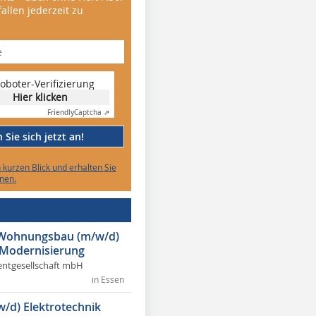
allen jederzeit zu
oboter-Verifizierung
Hier klicken
Friendly
Captcha ⇗
Sie sich jetzt an!
n kurzen Blick und erhalten Sie
nen.
r Wohnungsbau (m/w/d)
 Modernisierung
ntgesellschaft mbH
in Essen
w/d) Elektrotechnik