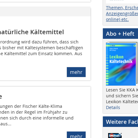
Themen, Ersch
Anzeigengrößen
online) etc.
atürliche Kältemittel
Abo + Heft
erordnung wird dazu führen, dass sich
s bisher mit Kältesystemen beschäftigen
he Kältemittel zum Einsatz kommen. Aus
mehr
Lesen Sie KKA K
e
und sichern Sie
Lexikon Kältete
tungen der Fischer Kälte-Klima
Details
inden in der Regel im Frühjahr zu
hnen sich durch eine informelle und
Weitere Fa
aus...
mehr