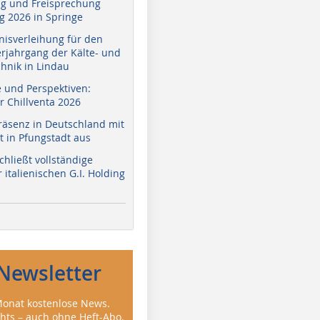
g und Freisprechung
 2026 in Springe
nisverleihung für den
erjahrgang der Kälte- und
hnik in Lindau
e und Perspektiven:
r Chillventa 2026
räsenz in Deutschland mit
 in Pfungstadt aus
hließt vollständige
italienischen G.I. Holding
Newsletter
onat kostenlose News.
ghts – auch ohne Heft-Abo.