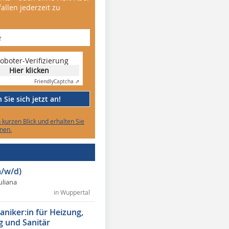
allen jederzeit zu
oboter-Verifizierung
Hier klicken
Friendly
Captcha ⇗
Sie sich jetzt an!
n kurzen Blick und erhalten Sie
nen.
/w/d)
Juliana
in Wuppertal
niker:in für Heizung,
g und Sanitär