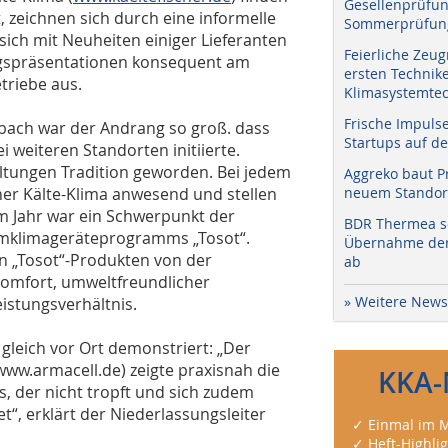
Gesellenprüfun
, zeichnen sich durch eine informelle
Sommerprüfung
ich mit Neuheiten einiger Lieferanten
Feierliche Zeug
ngspräsentationen konsequent am
ersten Technik
triebe aus.
Klimasystemtec
Frische Impuls
lbach war der Andrang so groß. dass
Startups auf de
 weiteren Standorten initiierte.
ltungen Tradition geworden. Bei jedem
Aggreko baut P
cher Kälte-Klima anwesend und stellen
neuem Standort
em Jahr war ein Schwerpunkt der
BDR Thermea sc
umklimageräteprogramms „Tosot“.
Übernahme der 
n „Tosot“-Produkten von der
ab
komfort, umweltfreundlicher
» Weitere News
istungsverhältnis.
leich vor Ort demonstriert: „Der
www.armacell.de) zeigte praxisnah die
KKA-
 der nicht tropft und sich zudem
, erklärt der Niederlassungsleiter
✓ Einmal im M
✓ Heft-Highli