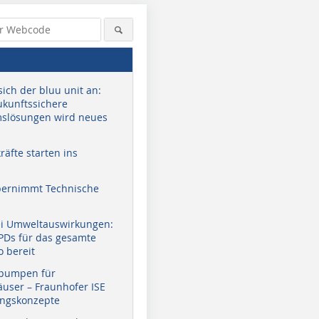
sich der bluu unit an:
zukunftssichere
slösungen wird neues
äfte starten ins
bernimmt Technische
ei Umweltauswirkungen:
EPDs für das gesamte
o bereit
pumpen für
user – Fraunhofer ISE
ungskonzepte