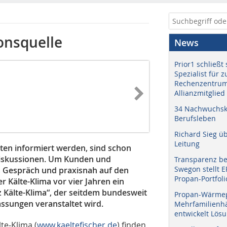
onsquelle
News
Prior1 schließt 
Spezialist für 
Rechenzentrum
Allianzmitglied
34 Nachwuchskr
Berufsleben
Richard Sieg ü
Leitung
en informiert werden, sind schon
Diskussionen. Um Kunden und
Transparenz b
Swegon stellt 
s Gespräch und praxisnah auf den
Propan-Portfoli
r Kälte-Klima vor vier Jahren ein
 Kälte-Klima“, der seitdem bundesweit
Propan-Wärme
ssungen veranstaltet wird.
Mehrfamilienhä
entwickelt Lös
te-Klima (
www.kaeltefischer.de
) finden