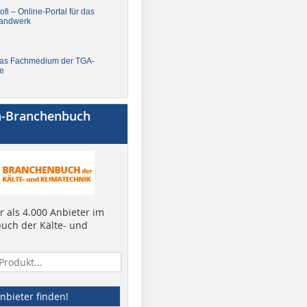
fi – Online-Portal für das
andwerk
Das Fachmedium der TGA-
e
a-Branchenbuch
 als 4.000 Anbieter im
uch der Kälte- und
nbieter finden!