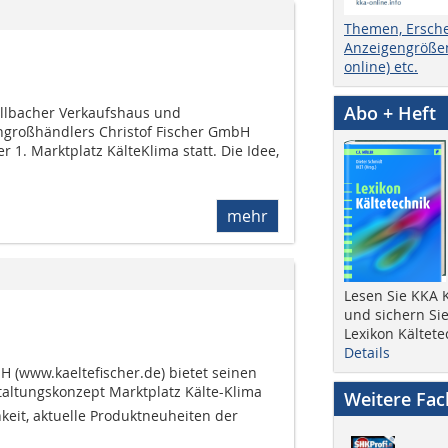
Themen, Ersch
Anzeigengrößen
online) etc.
Abo + Heft
llbacher Verkaufshaus und
hgroßhändlers Christof Fischer GmbH
 1. Marktplatz KälteKlima statt. Die Idee,
mehr
Lesen Sie KKA K
und sichern Sie
Lexikon Kältete
Details
H (www.kaeltefischer.de) bietet seinen
ltungskonzept Marktplatz Kälte-Klima
Weitere Fa
keit, aktuelle Produktneuheiten der