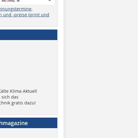
einungstermine,
 und -preise (print und
älte Klima Aktuell
 sich das
chnik gratis dazu!
chmagazine