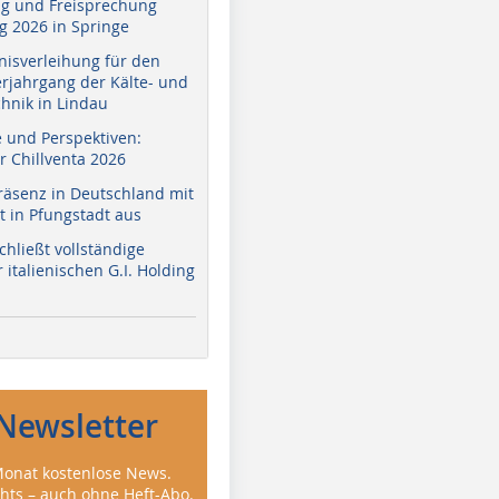
g und Freisprechung
 2026 in Springe
nisverleihung für den
erjahrgang der Kälte- und
hnik in Lindau
e und Perspektiven:
r Chillventa 2026
räsenz in Deutschland mit
 in Pfungstadt aus
hließt vollständige
italienischen G.I. Holding
Newsletter
onat kostenlose News.
ghts – auch ohne Heft-Abo.