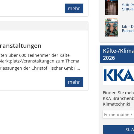
SHK Pro
mehr
SHK-H
tab – 
Branch
eranstaltungen
Kälte-/Klim
ten über 600 Teilnehmer der Kälte-
2026
Marktplatz-Veranstaltungen zum Thema
derlassungen der Christof Fischer GmbH...
mehr
Finden Sie mehr
KKA-Branchenb
Klimatechnik!
A