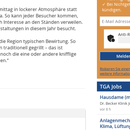
✓ Bei Nichtgef
ittag in lockerer Atmosphäre statt
kündigen.
da. So kann jeder Besucher kommen,
h Interesse an den Ständen verweilen.
taltungen in diesem Jahr besucht.
Anti-R
 die Region typischen Bewirtung. So
traditionell gegrillt – das ist
 noch die eine oder andere knifflige
Melden 
en.“
Riskieren Sie eine
weitere Informatio
TGA Jobs
Hausdame (m
Dr. Becker Klinik 
vor 8 h
Anlagenmecha
Klima, Lüftun