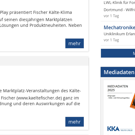
LWL-Klinik für Fo
Dortmund - Wilfri
lay präsentiert Fischer Kälte-Klima
vor 1 Tag
uf seinen diesjährigen Marktplätzen
e Lösungen und Produktneuheiten. Neben
Mechatronike
Uniklinikum Erla
vor 1 Tag
mehr
Mediadaten
e Marktplatz-Veranstaltungen des Kälte-
Fischer (www.kaeltefischer.de) ganz im
rdnung und deren Auswirkungen auf die
mehr