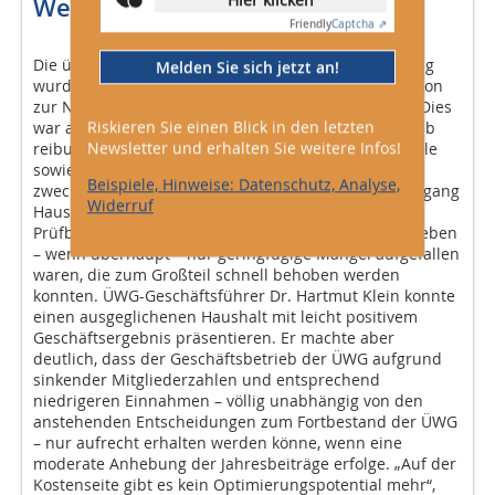
Weitere Tagesordnungspunkte
Friendly
Captcha ⇗
Die üblichen Tagesordnungspunkte der Versammlung
Melden Sie sich jetzt an!
wurden – bedingt durch die zeitaufwändige Diskussion
zur Neuorientierung der ÜWG – zügig abgehandelt. Dies
Riskieren Sie einen Blick in den letzten
war aber auch deshalb möglich, weil der ÜWG-Betrieb
Newsletter und erhalten Sie weitere Infos!
reibungslos funktioniert und Vorstand, Geschäftsstelle
sowie Überwachungsausschuss (ÜWA) routiniert und
Beispiele, Hinweise: Datenschutz, Analyse,
zweckorientiert agieren. Der Obmann des ÜWA, Wolfgang
Widerruf
Hausmann, berichtete von einem reibungslosen
Prüfbetrieb, bei dem in den zu überprüfenden Betrieben
– wenn überhaupt – nur geringfügige Mängel aufgefallen
waren, die zum Großteil schnell behoben werden
konnten. ÜWG-Geschäftsführer Dr. Hartmut Klein konnte
einen ausgeglichenen Haushalt mit leicht positivem
Geschäftsergebnis präsentieren. Er machte aber
deutlich, dass der Geschäftsbetrieb der ÜWG aufgrund
sinkender Mitgliederzahlen und entsprechend
niedrigeren Einnahmen – völlig unabhängig von den
anstehenden Entscheidungen zum Fortbestand der ÜWG
– nur aufrecht erhalten werden könne, wenn eine
moderate Anhebung der Jahresbeiträge erfolge. „Auf der
Kostenseite gibt es kein Optimierungspotential mehr“,