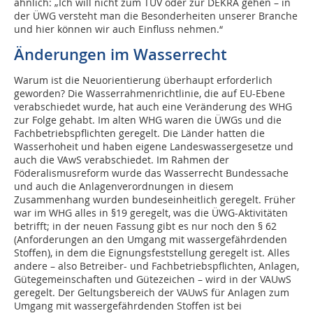
ähnlich: „Ich will nicht zum TÜV oder zur DEKRA gehen – in
der ÜWG versteht man die Besonderheiten unserer Branche
und hier können wir auch Einfluss nehmen.“
Änderungen im Wasserrecht
Warum ist die Neuorientierung überhaupt erforderlich
geworden? Die Wasserrahmenrichtlinie, die auf EU-Ebene
verabschiedet wurde, hat auch eine Veränderung des WHG
zur Folge gehabt. Im alten WHG waren die ÜWGs und die
Fachbetriebspflichten geregelt. Die Länder hatten die
Wasserhoheit und haben eigene Landeswassergesetze und
auch die VAwS verabschiedet. Im Rahmen der
Föderalismusreform wurde das Wasserrecht Bundessache
und auch die Anlagenverordnungen in diesem
Zusammenhang wurden bundeseinheitlich geregelt. Früher
war im WHG alles in §19 geregelt, was die ÜWG-Aktivitäten
betrifft; in der neuen Fassung gibt es nur noch den § 62
(Anforderungen an den Umgang mit wassergefährdenden
Stoffen), in dem die Eignungsfeststellung geregelt ist. Alles
andere – also Betreiber- und Fachbetriebspflichten, Anlagen,
Gütegemeinschaften und Gütezeichen – wird in der VAUwS
geregelt. Der Geltungsbereich der VAUwS für Anlagen zum
Umgang mit wassergefährdenden Stoffen ist bei