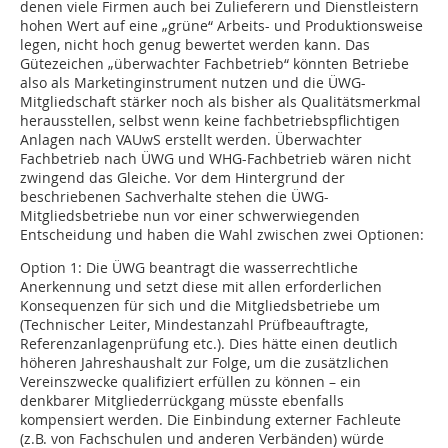
denen viele Firmen auch bei Zulieferern und Dienstleistern
hohen Wert auf eine „grüne“ Arbeits- und Produktionsweise
legen, nicht hoch genug bewertet werden kann. Das
Gütezeichen „überwachter Fachbetrieb“ könnten Betriebe
also als Marketinginstrument nutzen und die ÜWG-
Mitgliedschaft stärker noch als bisher als Qualitätsmerkmal
herausstellen, selbst wenn keine fachbetriebspflichtigen
Anlagen nach VAUwS erstellt werden. Überwachter
Fachbetrieb nach ÜWG und WHG-Fachbetrieb wären nicht
zwingend das Gleiche. Vor dem Hintergrund der
beschriebenen Sachverhalte stehen die ÜWG-
Mitgliedsbetriebe nun vor einer schwerwiegenden
Entscheidung und haben die Wahl zwischen zwei Optionen:
Option 1:
Die ÜWG beantragt die wasserrechtliche
Anerkennung und setzt diese mit allen erforderlichen
Konsequenzen für sich und die Mitgliedsbetriebe um
(Technischer Leiter, Mindestanzahl Prüfbeauftragte,
Referenzanlagenprüfung etc.). Dies hätte einen deutlich
höheren Jahreshaushalt zur Folge, um die zusätzlichen
Vereinszwecke qualifiziert erfüllen zu können – ein
denkbarer Mitgliederrückgang müsste ebenfalls
kompensiert werden. Die Einbindung externer Fachleute
(z.B. von Fachschulen und anderen Verbänden) würde