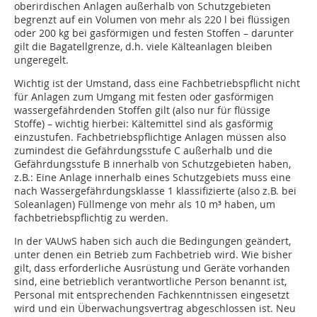
oberirdischen Anlagen außerhalb von Schutzgebieten
begrenzt auf ein Volumen von mehr als 220 l bei flüssigen
oder 200 kg bei gasförmigen und festen Stoffen – darunter
gilt die Bagatellgrenze, d.h. viele Kälteanlagen bleiben
ungeregelt.
Wichtig ist der Umstand, dass eine Fachbetriebspflicht nicht
für Anlagen zum Umgang mit festen oder gasförmigen
wassergefährdenden Stoffen gilt (also nur für flüssige
Stoffe) – wichtig hierbei: Kältemittel sind als gasförmig
einzustufen. Fachbetriebspflichtige Anlagen müssen also
zumindest die Gefährdungsstufe C außerhalb und die
Gefährdungsstufe B innerhalb von Schutzgebieten haben,
z.B.: Eine Anlage innerhalb eines Schutzgebiets muss eine
nach Wassergefährdungsklasse 1 klassifizierte (also z.B. bei
Soleanlagen) Füllmenge von mehr als 10 m³ haben, um
fachbetriebspflichtig zu werden.
In der VAUwS haben sich auch die Bedingungen geändert,
unter denen ein Betrieb zum Fachbetrieb wird. Wie bisher
gilt, dass erforderliche Ausrüstung und Geräte vorhanden
sind, eine betrieblich verantwortliche Person benannt ist,
Personal mit entsprechenden Fachkenntnissen eingesetzt
wird und ein Überwachungsvertrag abgeschlossen ist. Neu