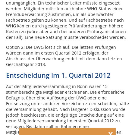
unumgänglich. Ein technischer Leiter müsste eingesetzt
werden. Mitglieder müssten auch ohne WHG-Status einer
Fremd­überwachung zustimmen, um als überwachter
Fachbetrieb gelten zu können. Und auf Fachbetriebe nach
WHG kämen durch gestiegene Prüfanforderungen höhere
Kosten zu (wäre aber auch bei anderen Prüforganisationen
der Fall). Eine neue Satzung müsste verabschiedet werden.
Option 2:
Die ÜWG löst sich auf. Die letzten Prüfungen
würden dann im ersten Quartal 2012 erfolgen, der
Abschluss der Überwachung endet mit dem dann letzten
Geschäftsjahr 2013.
Entscheidung im 1. Quartal 2012
Auf der Mitgliederversammlung in Bonn waren 15
stimmberechtigte Mitglieder erschienen. Die erforderliche
Befugnis, über eine Auflösung der ÜWG oder eine
Fortsetzung unter anderen Vorzeichen zu entscheiden, hätte
die Versammlung gehabt. Nach längerer Diskussion wurde
jedoch beschlossen, die endgültige Entscheidung auf eine
neue Mitgliederversammlung im ersten Quartal 2012 zu
vertagen. Bis dahin soll im Rahmen einer
x
Mitgliederbefragung ein Meinungsbild eingeholt werden.