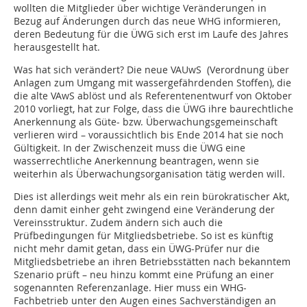
wollten die Mitglieder über wichtige Veränderungen in
Bezug auf Änderungen durch das neue WHG informieren,
deren Bedeutung für die ÜWG sich erst im Laufe des Jahres
herausgestellt hat.
Was hat sich verändert? Die neue VAUwS (Verordnung über
Anlagen zum Umgang mit wassergefährdenden Stoffen), die
die alte VAwS ablöst und als Referentenentwurf von Oktober
2010 vorliegt, hat zur Folge, dass die ÜWG ihre baurechtliche
Anerkennung als Güte- bzw. Überwachungsgemeinschaft
verlieren wird – voraussichtlich bis Ende 2014 hat sie noch
Gültigkeit. In der Zwischenzeit muss die ÜWG eine
wasserrechtliche Anerkennung beantragen, wenn sie
weiterhin als Überwachungsorganisation tätig werden will.
Dies ist allerdings weit mehr als ein rein bürokratischer Akt,
denn damit einher geht zwingend eine Veränderung der
Vereinsstruktur. Zudem ändern sich auch die
Prüfbedingungen für Mitgliedsbetriebe. So ist es künftig
nicht mehr damit getan, dass ein ÜWG-Prüfer nur die
Mitgliedsbetriebe an ihren Betriebsstätten nach bekanntem
Szenario prüft – neu hinzu kommt eine Prüfung an einer
sogenannten Referenzanlage. Hier muss ein WHG-
Fachbetrieb unter den Augen eines Sachverständigen an