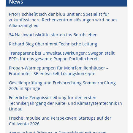
News
Prior1 schließt sich der bluu unit an: Spezialist für
zukunftssichere Rechenzentrumslösungen wird neues
Allianzmitglied
34 Nachwuchskräfte starten ins Berufsleben
Richard Sieg übernimmt Technische Leitung
Transparenz bei Umweltauswirkungen: Swegon stellt
EPDs für das gesamte Propan-Portfolio bereit
Propan-Wärmepumpen für Mehrfamilienhäuser –
Fraunhofer ISE entwickelt Lösungskonzepte
Gesellenprüfung und Freisprechung Sommerprüfung
2026 in Springe
Feierliche Zeugnisverleihung für den ersten
Technikerjahrgang der Kälte- und Klimasystemtechnik in
Lindau
Frische Impulse und Perspektiven: Startups auf der
Chillventa 2026
Aggreko baut Präsenz in Deutschland mit neuem