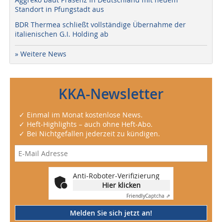
Standort in Pfungstadt aus
BDR Thermea schließt vollständige Übernahme der
italienischen G.I. Holding ab
» Weitere News
KKA-Newsletter
✓ Einmal im Monat kostenlose News.
✓ Heft-Highlights – auch ohne Heft-Abo.
✓ Bei Nichtgefallen jederzeit zu kündigen.
Anti-Roboter-Verifizierung
Hier klicken
Friendly
Captcha ⇗
Melden Sie sich jetzt an!