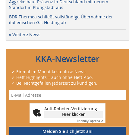
Aggreko baut Präsenz in Deutschland mit neuem
Standort in Pfungstadt aus
BDR Thermea schließt vollständige Übernahme der
italienischen G.I. Holding ab
» Weitere News
KKA-Newsletter
✓ Einmal im Monat kostenlose News.
✓ Heft-Highlights – auch ohne Heft-Abo.
✓ Bei Nichtgefallen jederzeit zu kündigen.
Anti-Roboter-Verifizierung
Hier klicken
Friendly
Captcha ⇗
Melden Sie sich jetzt an!