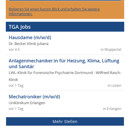
Riskieren Sie einen kurzen Blick und erhalten Sie weitere
Informationen.
TGA Jobs
Hausdame (m/w/d)
Dr. Becker Klinik Juliana
vor 4 h
in Wuppertal
Anlagenmechaniker:in für Heizung, Klima, Lüftung
und Sanitär
LWL-Klinik für Forensische Psychiatrie Dortmund - Wilfried-Rasch-
Klinik
vor 1 Tag
in Lünen
Mechatroniker (m/w/d)
Uniklinikum Erlangen
vor 1 Tag
in Erlangen
Mehr Stellen