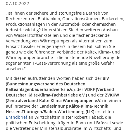
07.10.2022
„Ist Ihnen der sichere und störungsfreie Betrieb von
Rechenzentren, Blutbanken, Operationsräumen, Bäckereien,
Produktionsanlagen in der Automobil- oder chemischen
Industrie wichtig? Unterstützen Sie den weiteren Ausbau
von Wasserstofftankstellen und die flächendeckende
Verwendung von Wärmepumpen als Alternativen zum
Einsatz fossiler Energieträger? In diesem Fall sollten Sie –
genau wie die führenden Verbände der Kälte-, Klima- und
Wärmepumpenbranche – die anstehende Novellierung der
sogenannten F-Gase-Verordnung als eine große Gefahr
ansehen.“
Mit diesen aufrüttelnden Worten haben sich der
BIV
(Bundesinnungsverband des Deutschen
Kälteanlagenbauerhandwerks e.V.)
, der
VDKF (Verband
Deutscher Kälte-Klima-Fachbetriebe e.V.)
und der
ZVKKW
(Zentralverband Kälte Klima Wärmepumpen e.V.
) in einem
auf Initiative der
Landesinnung Kälte-Klima-Technik
Hessen-Thüringen/Baden-Württemberg (LIK)
erstellten
Brandbrief
an Wirtschaftsminister Robert Habeck, die
politischen Entscheidungsträger in Bonn und Brüssel sowie
die Vertreter der Ministerialbürokratie im Wirtschafts- und