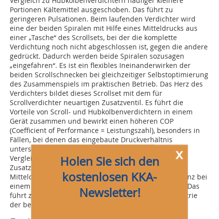
Vergleich zu Hubkolbenverdichtern häufiger kleinere
Portionen Kältemittel ausgeschoben. Das führt zu
geringeren Pulsationen. Beim laufenden Verdichter wird
eine der beiden Spiralen mit Hilfe eines Mitteldrucks aus
einer „Tasche“ des Scrollsets, bei der die komplette
Verdichtung noch nicht abgeschlossen ist, gegen die andere
gedrückt. Dadurch werden beide Spiralen sozusagen
„eingefahren“. Es ist ein flexibles Ineinanderwirken der
beiden Scrollschnecken bei gleichzeitiger Selbstoptimierung
des Zusammenspiels im praktischen Betrieb. Das Herz des
Verdichters bildet dieses Scrollset mit dem für
Scrollverdichter neuartigen Zusatzventil. Es führt die
Vorteile von Scroll- und Hubkolbenverdichtern in einem
Gerät zusammen und bewirkt einen höheren COP
(Coefficient of Performance = Leistungszahl), besonders in
Fällen, bei denen das eingebaute Druckverhältnis
unterschritten wird. So ist oberhalb des Scrollsets im
x
Holen Sie sich den
Vergleich zu ventillosen Standardscrollverdichtern ein
Zusatzventil montiert. Dieses Zusatzventil im
kostenlosen KKA-
Mitteldruckbereich bewirkt eine Steigerung der Effizienz bei
einem vom Optimum abweichenden Druckverhältnis. Das
Newsletter!
führt zusammen mit der speziell angepassten Geometrie
der beiden Scrollspiralen zu einem besseren COP.