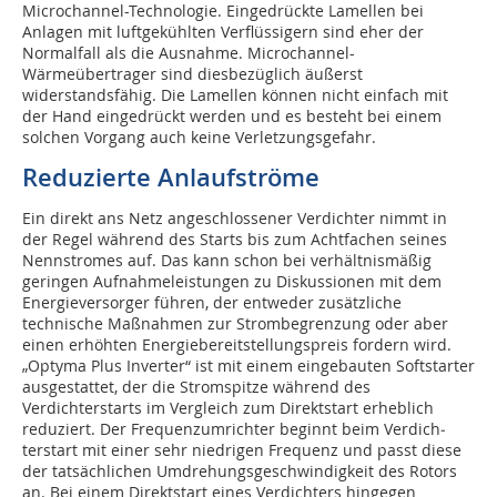
Microchannel-Technologie. Eingedrückte Lamellen bei
Anlagen mit luftgekühlten Verflüssigern sind eher der
Normalfall als die Ausnahme. Microchannel-
Wärmeübertrager sind diesbezüglich äußerst
widerstandsfähig. Die Lamellen können nicht einfach mit
der Hand eingedrückt werden und es besteht bei einem
solchen Vorgang auch keine Verletzungsgefahr.
Reduzierte Anlaufströme
Ein direkt ans Netz angeschlossener Verdichter nimmt in
der Regel während des Starts bis zum Achtfachen seines
Nennstromes auf. Das kann schon bei verhältnismäßig
geringen Aufnahmeleistungen zu Diskussionen mit dem
Energieversorger führen, der entweder zusätzliche
technische Maßnahmen zur Strombegrenzung oder aber
einen erhöhten Energiebereitstellungspreis fordern wird.
„Optyma Plus Inverter“ ist mit einem eingebauten Softstarter
ausgestattet, der die Stromspitze während des
Verdichterstarts im Vergleich zum Direktstart erheblich
reduziert. Der Frequenzumrichter beginnt beim Verdich­
terstart mit einer sehr niedrigen Frequenz und passt diese
der tatsächlichen Umdrehungsgeschwindigkeit des Rotors
an. Bei einem Direktstart eines Verdichters hingegen