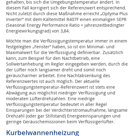
gehalten, bis sich die Umgebungstemperatur ändert. In
diesem Fall korrigiert sich der Referenzwert entsprechend.
Nicht zuletzt durch diese Maßnahme erreicht „Optyma Plus
Inverter“ mit dem Kältemittel R407F einen einmaligen SEPR
(Seasonal Energy Performance Ratio = jahreszeitbedingter
Energiewirkungsgrad) von 3,84.
Möchte man die Verflüssigungstemperatur immer in einem
festgelegten „Fenster“ haben, so ist ein Minimal- und
Maximalwert für die Verflüssigung definierbar. Zusätzlich
kann, zum Beispiel für den Nachtbetrieb, eine
Sollwertanhebung im Regler eingegeben werden, durch die
der Lüfter noch langsamer dreht und somit noch
geräuscharmer arbeitet. Eine Nachtabsenkung des
Referenzwertes ist auch möglich. Der aktuelle
Verflüssigungstemperatur-Referenzwert ist stets eine
Abwägung aus möglichst niedriger Verflüssigung und
moderaten Lüfterdrehzahlen. Eine niedrige
Verflüssigungstemperatur bedeutet in aller Regel
Einsparungen bei der Verdichterstromaufnahme, langsame
Drehzahl (oder gar Stillstand) Energieeinsparungen und
geringe Geräuschemissionen beim Verflüssigerlüfter.
Kurbelwannenheizung