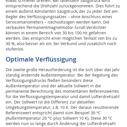
etwas schneller drehen. Bei fallendem Saugdruck wird
entsprechend die Drehzahl zurückgenommen. Dies führt zu
einem äußerst konstanten Saugdruck, der zu jeder Zeit am
Regler des Verflüssigungssatzes – ohne Anschluss eines
Servicemanometers – nachvollzogen werden kann. Die
verbauten Permanentmagnetmotor-Scroll-Verdichter
können in einem Bereich von 30 bis 100 Hz gefahren
werden. Das entspricht einer möglichen Teillast von bis zu
30 %, also besser als ein 3er-Verbund und zusätzlich noch
stufenlos.
Optimale Verflüssigung
Die zweite große Herausforderung ist die sich über das Jahr
ständig ändernde Außentemperatur. Bei der Regelung des
Verflüssigungsdrucks fließen besonders diese
Außentemperatur und der aktuelle Sollwert in die
permanente Berechnung des momentanen Referenzwertes
für die Verflüssigungstemperatur und damit Lüfterdrehzahl
ein. Der Sollwert ist die Differenz zur aktuellen
Umgebungstemperatur, z.B. 10 K. Der daraus resultierende
Referenzwert entspricht damit zum Beispiel 30 °C
(Außentemperatur 20 °C plus Sollwert 10 K). Diese 30 °C
werden nun so lange durch Änderung der Lüfterdrehzahl