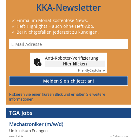
KKA-Newsletter
✓ Einmal im Monat kostenlose News.
✓ Heft-Highlights – auch ohne Heft-Abo.
✓ Bei Nichtgefallen jederzeit zu kündigen.
Anti-Roboter-Verifizierung
Hier klicken
Friendly
Captcha ⇗
Melden Sie sich jetzt an!
Riskieren Sie einen kurzen Blick und erhalten Sie weitere
Informationen.
TGA Jobs
Mechatroniker (m/w/d)
Uniklinikum Erlangen
vor 14 h
in Erlangen