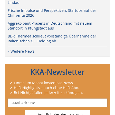
Lindau
Frische Impulse und Perspektiven: Startups auf der
Chillventa 2026
Aggreko baut Präsenz in Deutschland mit neuem
Standort in Pfungstadt aus
BDR Thermea schließt vollständige Übernahme der
italienischen G.I. Holding ab
» Weitere News
KKA-Newsletter
✓ Einmal im Monat kostenlose News.
✓ Heft-Highlights – auch ohne Heft-Abo.
✓ Bei Nichtgefallen jederzeit zu kündigen.
Anti-Roboter-Verifizierung