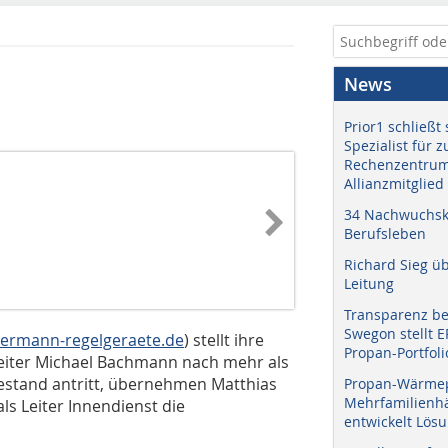
News
Prior1 schließt 
Spezialist für 
Rechenzentrum
Allianzmitglied
34 Nachwuchskr
Berufsleben
Richard Sieg ü
Leitung
Transparenz b
Swegon stellt 
ermann-regelgeraete.de
) stellt ihre
Propan-Portfoli
leiter Michael Bachmann nach mehr als
estand antritt, übernehmen Matthias
Propan-Wärme
Mehrfamilienhä
als Leiter Innendienst die
entwickelt Lös