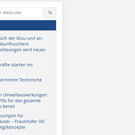
sich der bluu unit an:
zukunftssichere
slösungen wird neues
äfte starten ins
bernimmt Technische
ei Umweltauswirkungen:
EPDs für das gesamte
o bereit
pumpen für
user – Fraunhofer ISE
ungskonzepte