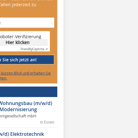
allen jederzeit zu
oboter-Verifizierung
Hier klicken
Friendly
Captcha ⇗
Sie sich jetzt an!
n kurzen Blick und erhalten Sie
nen.
r Wohnungsbau (m/w/d)
 Modernisierung
ntgesellschaft mbH
in Essen
w/d) Elektrotechnik