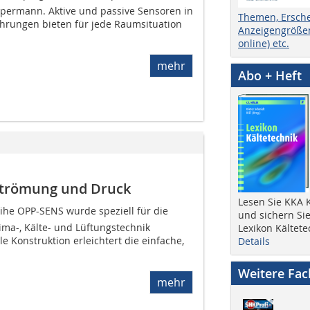
ermann. Aktive und passive Sensoren in
Themen, Ersch
hrungen bieten für jede Raumsituation
Anzeigengrößen
online) etc.
mehr
Abo + Heft
 Strömung und Druck
Lesen Sie KKA K
he OPP-SENS wurde speziell für die
und sichern Sie
ima-, Kälte- und Lüftungstechnik
Lexikon Kältete
le Konstruktion erleichtert die einfache,
Details
Weitere Fa
mehr