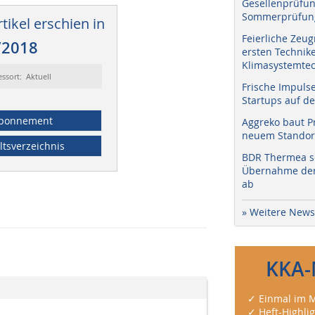
Gesellenprüfun
Sommerprüfung
tikel erschien in
Feierliche Zeug
/2018
ersten Technik
Klimasystemtec
essort: Aktuell
Frische Impuls
Startups auf de
bonnement
Aggreko baut P
neuem Standort
ltsverzeichnis
BDR Thermea sc
Übernahme der 
ab
» Weitere News
KKA-
✓ Einmal im M
✓ Heft-Highli