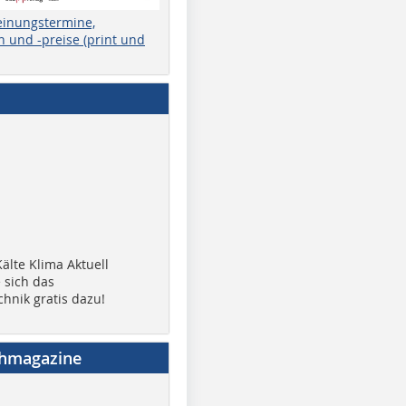
einungstermine,
 und -preise (print und
älte Klima Aktuell
 sich das
chnik gratis dazu!
chmagazine