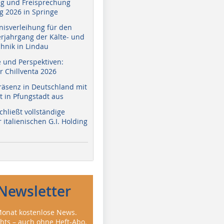
g und Freisprechung
 2026 in Springe
nisverleihung für den
erjahrgang der Kälte- und
hnik in Lindau
e und Perspektiven:
r Chillventa 2026
räsenz in Deutschland mit
 in Pfungstadt aus
hließt vollständige
italienischen G.I. Holding
Newsletter
onat kostenlose News.
ghts – auch ohne Heft-Abo.