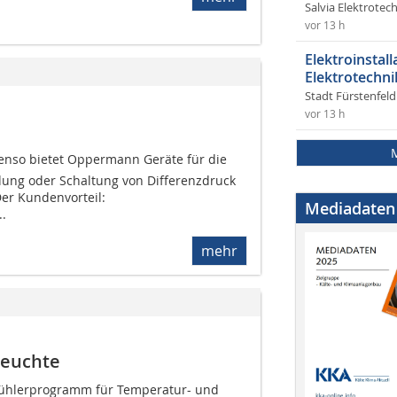
Salvia Elektrote
vor 13 h
Elektroinstal
Elektrotechni
Stadt Fürstenfel
vor 13 h
Senso bietet Oppermann Geräte für die
dung oder Schaltung von Differenzdruck
er Kundenvorteil:
Mediadaten
..
mehr
Feuchte
mfühlerprogramm für Temperatur- und