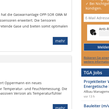
✓ Bei Nichtgef
kündigen.
 hat die Gaswarnanlage OPP-SOR GWA M
ssensoren erweitert. Die Sensoren
retende Gase und bieten somit optimalen
Anti-R
mehr
Melden 
Riskieren Sie eine
weitere Informatio
TGA Jobs
Projektleite
iert Oppermann ein neues
Energetische
r Temperatur- und Feuchtemessung. Die
Allbau Manageme
passiven Version als Temperaturfühler
vor 13 h
Bauleiter (m/
mehr