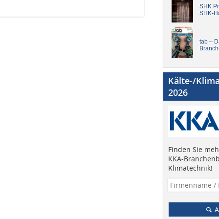
SHK Pro
SHK-H
tab – 
Branch
Kälte-/Klim
2026
Finden Sie mehr
KKA-Branchenb
Klimatechnik!
A