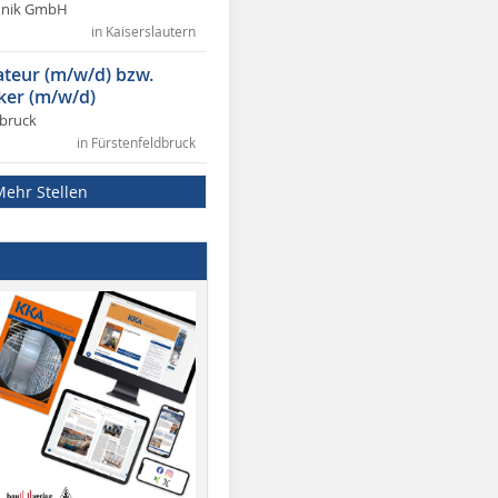
chnik GmbH
in Kaiserslautern
lateur (m/w/d) bzw.
ker (m/w/d)
dbruck
in Fürstenfeldbruck
Mehr Stellen