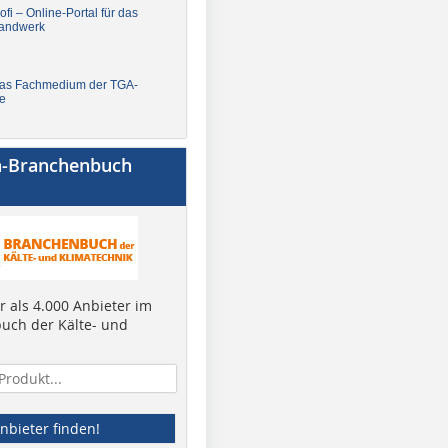
fi – Online-Portal für das
andwerk
Das Fachmedium der TGA-
e
a-Branchenbuch
 als 4.000 Anbieter im
uch der Kälte- und
nbieter finden!