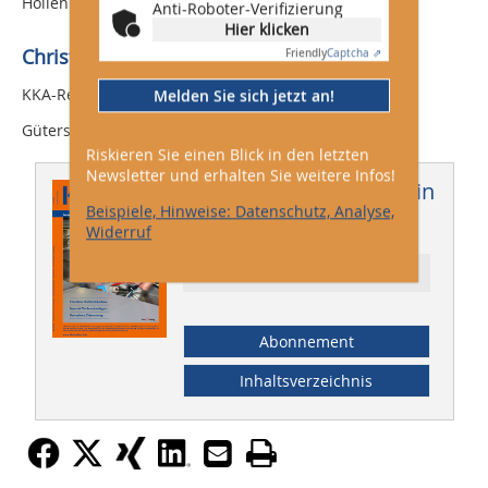
Hollenbach erhielt.
Anti-Roboter-Verifizierung
Hier klicken
Christoph Brauneis,
Friendly
Captcha ⇗
KKA-Redaktion,
Melden Sie sich jetzt an!
Gütersloh
Riskieren Sie einen Blick in den letzten
Newsletter und erhalten Sie weitere Infos!
Dieser Artikel erschien in
Beispiele, Hinweise: Datenschutz, Analyse,
KKA 05/2009
Widerruf
Ressort: Branche
Abonnement
Inhaltsverzeichnis