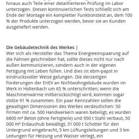
hinaus auch Teile einer detaillierteren Prüfung im Labor
unterzogen. Diesen kontinuierlichen Tests schließt sich am
Ende der Montage ein kompletter Funktionstest an, dem 100
% der Produkte unterzogen werden, bevor sie an Kunden
ausgeliefert werden.
Die Gebäudetechnik des Werkes |
Wer sich als Hersteller das Thema Energieeinspaarung auf
die Fahnen geschrieben hat, sollte dieses nicht nur nach
außen kommunizieren, sondern auch in der eigenen
Fertigung mit Leben füllen. Und dies ist ebm-papst in
eindrucksvoller Weise gelungen. Die derzeitigen
Forderungen der EnEV an Nichtwohngebäude wurden im
Werk in Hollenbach um 65 % unterschritten; wenn die
Maschinenwärme mitberücksichtigt wird, kommen sogar
stolze 91 % zusammen. Ein paar Kennzahlen sollen die
gewaltigen Dimensionen des Werkes verdeutlichen: 50
Firmen mit ca. 500 Handwerkern waren beteiligt, es wurden
6800 m³ Beton (ohne Fertigteile) und 950 t Stahl verbaut, 50
000 m³ Erdaushub bewältigt, 31 000 t Schotter für den
Untergrund eingebracht, 5 km Lüftungsleitungen und 3 km
Leitungen für Heizung und Wasser verlegt, ein