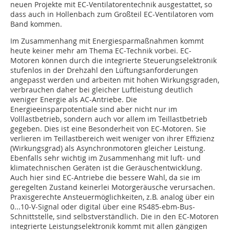
neuen Projekte mit EC-Ventilatorentechnik ausgestattet, so
dass auch in Hollenbach zum Großteil EC-Ventilatoren vom
Band kommen.
Im Zusammenhang mit Energiesparmaßnahmen kommt
heute keiner mehr am Thema EC‑Technik vorbei. EC-
Motoren können durch die integrierte Steuerungselektronik
stufenlos in der Drehzahl den Lüftungsanforderungen
angepasst werden und arbeiten mit hohen Wirkungsgraden,
verbrauchen daher bei gleicher Luftleistung deutlich
weniger Energie als AC-Antriebe. Die
Energieeinsparpotentiale sind aber nicht nur im
Volllastbetrieb, sondern auch vor allem im Teillastbetrieb
gegeben. Dies ist eine Besonderheit von EC-Motoren. Sie
verlieren im Teillastbereich weit weniger von ihrer Effizienz
(Wirkungsgrad) als Asynchronmotoren gleicher Leistung.
Ebenfalls sehr wichtig im Zusammenhang mit luft- und
klimatechnischen Geräten ist die Geräuschentwicklung.
Auch hier sind EC-Antriebe die bessere Wahl, da sie im
geregelten Zustand keinerlei Motorgeräusche verursachen.
Praxisgerechte Ansteuermöglichkeiten, z.B. analog über ein
0...10-V-Signal oder digital über eine RS485-ebm-Bus-
Schnittstelle, sind selbstverständlich. Die in den EC-Motoren
integrierte Leistungs­elektronik kommt mit allen gängigen