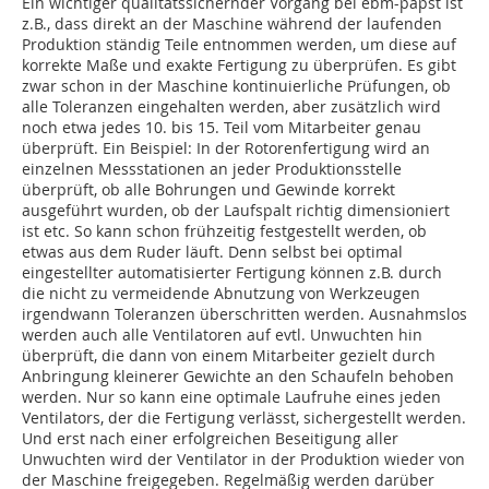
Ein wichtiger qualitätssichernder Vorgang bei ebm-papst ist
z.B., dass direkt an der Maschine während der laufenden
Produktion ständig Teile entnommen werden, um diese auf
korrekte Maße und exakte Fertigung zu überprüfen. Es gibt
zwar schon in der Maschine kontinuierliche Prüfungen, ob
alle Toleranzen eingehalten werden, aber zusätzlich wird
noch etwa jedes 10. bis 15. Teil vom Mitarbeiter genau
überprüft. Ein Beispiel: In der Rotorenfertigung wird an
einzelnen Messstationen an jeder Produktionsstelle
überprüft, ob alle Bohrungen und Gewinde korrekt
ausgeführt wurden, ob der Laufspalt richtig dimensioniert
ist etc. So kann schon frühzeitig festgestellt werden, ob
etwas aus dem Ruder läuft. Denn selbst bei optimal
eingestellter automatisierter Fertigung können z.B. durch
die nicht zu vermeidende Abnutzung von Werkzeugen
irgendwann Toleranzen überschritten werden. Ausnahmslos
werden auch alle Ventilatoren auf evtl. Unwuchten hin
überprüft, die dann von einem Mitarbeiter gezielt durch
Anbringung kleinerer Gewichte an den Schaufeln behoben
werden. Nur so kann eine optimale Laufruhe eines jeden
Ventilators, der die Fertigung verlässt, sichergestellt werden.
Und erst nach einer erfolgreichen Beseitigung aller
Unwuchten wird der Ventilator in der Produktion wieder von
der Maschine freigegeben. Regelmäßig werden darüber