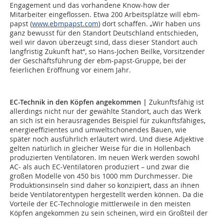
Engagement und das vorhandene Know-how der
Mitarbeiter eingeflossen. Etwa 200 Arbeitsplätze will ebm-
papst (
www.ebmpapst.com
) dort schaffen. „Wir haben uns
ganz bewusst für den Standort Deutschland entschieden,
weil wir davon überzeugt sind, dass dieser Standort auch
langfristig Zukunft hat“, so Hans-Jochen Beilke, Vorsitzender
der Geschäftsführung der ebm-papst-Gruppe, bei der
feierlichen Eröffnung vor einem Jahr.
EC-Technik in den Köpfen angekommen |
Zukunftsfähig ist
allerdings nicht nur der gewählte Standort, auch das Werk
an sich ist ein herausragendes Beispiel für zukunftsfähiges,
energieeffizientes und umweltschonendes Bauen, wie
später noch ausführlich erläutert wird. Und diese Adjektive
gelten natürlich in gleicher Weise für die in Hollenbach
produzierten Ventilatoren. Im neuen Werk werden sowohl
AC- als auch EC-Ventilatoren produziert – und zwar die
großen Modelle von 450 bis 1000 mm Durchmesser. Die
Produktionsinseln sind daher so konzipiert, dass an ihnen
beide Ventilatorentypen hergestellt werden können. Da die
Vorteile der EC-Technologie mittlerweile in den meisten
Köpfen angekommen zu sein scheinen, wird ein Großteil der