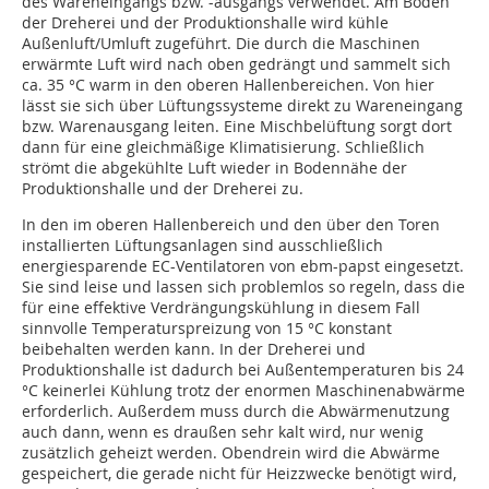
des Wareneingangs bzw. -ausgangs verwendet. Am Boden
der Dreherei und der Produktionshalle wird kühle
Außenluft/Umluft zugeführt. Die durch die Maschinen
erwärmte Luft wird nach oben gedrängt und sammelt sich
ca. 35 °C warm in den oberen Hallenbereichen. Von hier
lässt sie sich über Lüftungssysteme direkt zu Wareneingang
bzw. Warenausgang leiten. Eine Mischbelüftung sorgt dort
dann für eine gleichmäßige Klimatisierung. Schließlich
strömt die abgekühlte Luft wieder in Bodennähe der
Produktionshalle und der Dreherei zu.
In den im oberen Hallenbereich und den über den Toren
installierten Lüftungsanlagen sind ausschließlich
energiesparende EC-Ventilatoren von ebm-papst eingesetzt.
Sie sind leise und lassen sich problemlos so regeln, dass die
für eine effektive Verdrängungskühlung in diesem Fall
sinnvolle Temperaturspreizung von 15 °C konstant
beibehalten werden kann. In der Dreherei und
Produktionshalle ist dadurch bei Außentemperaturen bis 24
°C keinerlei Kühlung trotz der enormen Maschinenabwärme
erforderlich. Außerdem muss durch die Abwärmenutzung
auch dann, wenn es draußen sehr kalt wird, nur wenig
zusätzlich geheizt werden. Obendrein wird die Abwärme
gespeichert, die gerade nicht für Heizzwecke benötigt wird,