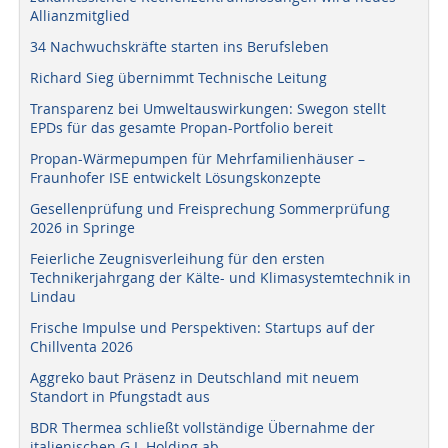
Allianzmitglied
34 Nachwuchskräfte starten ins Berufsleben
Richard Sieg übernimmt Technische Leitung
Transparenz bei Umweltauswirkungen: Swegon stellt
EPDs für das gesamte Propan-Portfolio bereit
Propan-Wärmepumpen für Mehrfamilienhäuser –
Fraunhofer ISE entwickelt Lösungskonzepte
Gesellenprüfung und Freisprechung Sommerprüfung
2026 in Springe
Feierliche Zeugnisverleihung für den ersten
Technikerjahrgang der Kälte- und Klimasystemtechnik in
Lindau
Frische Impulse und Perspektiven: Startups auf der
Chillventa 2026
Aggreko baut Präsenz in Deutschland mit neuem
Standort in Pfungstadt aus
BDR Thermea schließt vollständige Übernahme der
italienischen G.I. Holding ab